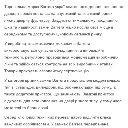
Торгівельна марка Barrera українського походження вже понад
двадцять років постачає на внутрішній та зовнішній ринок
якісну дверну фурнітуру. Завдяки оптимальному поєднанню
ціни та надійності замки Barrera міцно посіли своє місце в
середньому та доступному ціновому сегменті ринку.
У виробництві замикаючих механізмів Barrera
використовується сучасне обладнання та інноваційні
технології, регулярно проводиться модернізація виробничих
ліній та здійснюється контроль на всіх виробничих етапах.
Товари проходять європейську сертифікацію.
У категорії врізних замків Barrera представлені моделі кількох
типів: сувальдні, циліндрові, під броненакладку, під ручку, а
також додаткові пристрої, що замикають. Замкові пристрої
підходять для встановлення на двері різного типу, у тому числі
металеві та броньовані.
Серед ключових технічних переваг варто виділити кілька
важливих особливостей. У замках Barrera передбачена