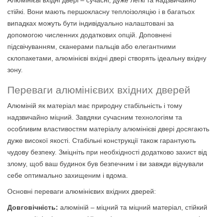
Алюмінієві вхідні двері – сучасні, дуже легкі та надзвичайно
стійкі. Вони мають першокласну теплоізоляцію і в багатьох
випадках можуть бути індивідуально налаштовані за
допомогою численних додаткових опцій. Доповнені
підсвічуванням, сканерами пальців або елегантними
склопакетами, алюмінієві вхідні двері створять ідеальну вхідну
зону.
Переваги алюмінієвих вхідних дверей
Алюміній як матеріал має природну стабільність і тому
надзвичайно міцний. Завдяки сучасним технологіям та
особливим властивостям матеріалу алюмінієві двері досягають
дуже високої якості. Стабільні конструкції також гарантують
чудову безпеку. Зміцніть при необхідності додатково захист від
злому, щоб ваш будинок був безпечним і ви завжди відчували
себе оптимально захищеним і вдома.
Основні переваги алюмінієвих вхідних дверей:
Довговічність:
алюміній – міцний та міцний матеріал, стійкий