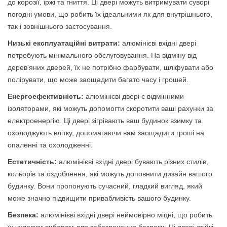
до корозії, іржі та гниття. Ці двері можуть витримувати суворі
погодні умови, що робить їх ідеальними як для внутрішнього,
так і зовнішнього застосування.
Низькі експлуатаційні витрати:
алюмінієві вхідні двері
потребують мінімального обслуговування. На відміну від
дерев'яних дверей, їх не потрібно фарбувати, шліфувати або
полірувати, що може заощадити багато часу і грошей.
Енергоефективність:
алюмінієві двері є відмінними
ізоляторами, які можуть допомогти скоротити ваші рахунки за
електроенергію. Ці двері зігрівають ваш будинок взимку та
охолоджують влітку, допомагаючи вам заощадити гроші на
опаленні та охолодженні.
Естетичність:
алюмінієві вхідні двері бувають різних стилів,
кольорів та оздоблення, які можуть доповнити дизайн вашого
будинку. Вони пропонують сучасний, гладкий вигляд, який
може значно підвищити привабливість вашого будинку.
Безпека:
алюмінієві вхідні двері неймовірно міцні, що робить