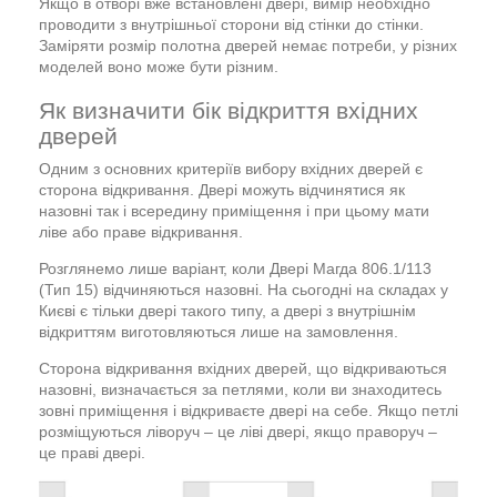
Якщо в отворі вже встановлені двері, вимір необхідно
проводити з внутрішньої сторони від стінки до стінки.
Заміряти розмір полотна дверей немає потреби, у різних
моделей воно може бути різним.
Як визначити бік відкриття вхідних
дверей
Одним з основних критеріїв вибору вхідних дверей є
сторона відкривання. Двері можуть відчинятися як
назовні так і всередину приміщення і при цьому мати
ліве або праве відкривання.
Розглянемо лише варіант, коли Двері Магда 806.1/113
(Тип 15) відчиняються назовні. На сьогодні на складах у
Києві є тільки двері такого типу, а двері з внутрішнім
відкриттям виготовляються лише на замовлення.
Сторона відкривання вхідних дверей, що відкриваються
назовні, визначається за петлями, коли ви знаходитесь
зовні приміщення і відкриваєте двері на себе. Якщо петлі
розміщуються ліворуч – це ліві двері, якщо праворуч –
це праві двері.