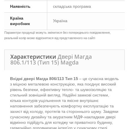
Наявність
складська програма
Країна
Україна
виробник
Параметри продукції можуть змінитися без попереднього повідомлення,
реальний колір може відрізнятися від представленого на сайті
Характеристики
Двері Магда
806.1/113 (Тип 15) Magda
Вхідні двері Магда 806/113 Тип 15
– це сучасна модель
з міцною металевою конструкцією, яка поєднує високий
рівень безпеки, ефективну тепло- та шумоізоляцію та
стильний зовнішній вигляд. Надійні замкові системи,
кілька контурів ущільнення та якісне внутрішнє
наповнення забезпечують комфортну експлуатацію та
захист від холоду, протягів та стороннього шуму. Завдяки
сучасному дизайну та акуратним МДФ-накладкам двері
відмінно підійдуть для котеджу чи приватного будинку,
гармонійно доповнюючи інтер'єр у сучасному стилі.