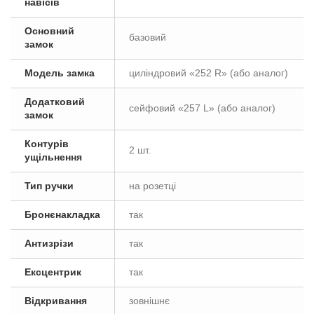
навісів
Основний
базовий
замок
Модель замка
циліндровий «252 R» (або аналог)
Додатковий
сейфовий «257 L» (або аналог)
замок
Контурів
2 шт.
ущільнення
Тип ручки
на розетці
Бронєнакладка
так
Антизрізи
так
Ексцентрик
так
Відкривання
зовнішнє