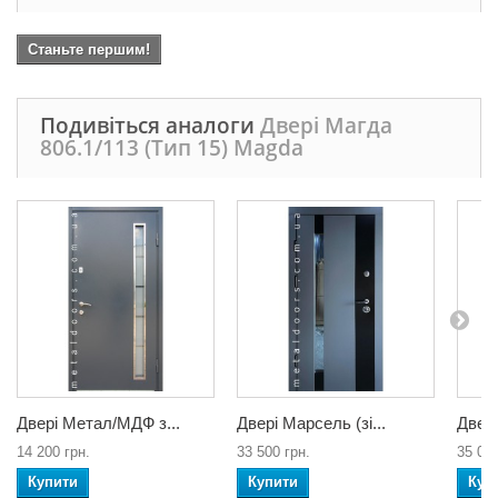
Станьте першим!
Подивіться аналоги
Двері Магда
806.1/113 (Тип 15) Magda
Двері Метал/МДФ з...
Двері Марсель (зі...
Двері
14 200 грн.
33 500 грн.
35 000
Купити
Купити
Куп