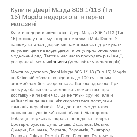
Купити Двері Магда 806.1/113 (Тип
15) Magda недорого в Інтернет
магазині
Купити недорого якісні вхідні Двері Магда 806.1/113 (Тип
15) можна у нашому Інтернет магазині MetalDoors. У
нашому каталозі дверей ми намагаємось підтримувати
актуальні ціни на вхідні двері та регулярно оновлювати
модельний ряд. Також у нас часто проходять різні акції,
розпродажі, можливі
знижки
(уточнюйте у менеджерів).
Можлива доставка Двері Магда 806.1/113 (Тип 15) Magda
по Київській області на відстань до 100 км. нашим
автомобілем безпосередньо за Вашою адресою. При
цьому здебільшого є можливість домовитися про
доставку на певний час. Це не тільки зручно, але й
найчастіше дешевше, ніж скористатися послугами
компаній перевізників. Ми доставляємо до таких
населених пунктів Київської області: Білогородка,
Бобриця, Бориспіль, Борова, Бородянка, Боярка,
Бровари, Бузова, Буча, Бишів, Васильків, Велика
Дімерка, Вишневе, Ворзель, Вороньків, Вишгород,
Глеваха, Гнідин, Гоголів, Гора, Горенка, Гостомель,