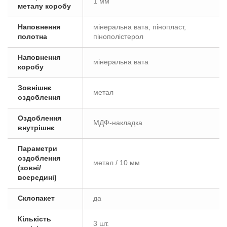
1 мм
металу коробу
Наповнення
мінеральна вата, пінопласт,
полотна
пінополістерол
Наповнення
мінеральна вата
коробу
Зовнішнє
метал
оздоблення
Оздоблення
МДФ-накладка
внутрішнє
Параметри
оздоблення
метал / 10 мм
(зовні/
всередині)
Склопакет
да
Кількість
3 шт.