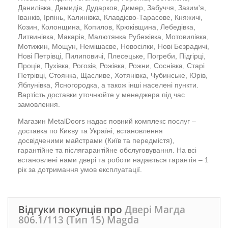
Данилівка, Демидів, Дударков, Димер, Забуччя, Зазим'я,
Іванків, Ірпінь, Калинівка, Клавдієво-Тарасове, Княжичі,
Козин, Колонщина, Копилов, Крюківщина, Лебедівка,
Литвинівка, Макарів, Малютянка Рубежівка, Мотовилівка,
Мотижин, Мощун, Немішаєве, Новосілки, Нові Безрадичі,
Нові Петрівці, Пилиповичі, Плесецьке, Погреби, Підгірці,
Проців, Пухівка, Рогозів, Рожівка, Рожни, Соснівка, Старі
Петрівці, Стоянка, Щасливе, Хотянівка, Чубинське, Юрів,
Яблунівка, Ясногородка, а також інші населені пункти.
Вартість доставки уточнюйте у менеджера під час
замовлення.
Магазин MetalDoors надає повний комплекс послуг –
доставка по Києву та Україні, встановлення
досвідченими майстрами (Київ та передмістя),
гарантійне та післягарантійне обслуговування. На всі
встановлені нами двері та роботи надається гарантія – 1
рік за дотримання умов експлуатації.
Відгуки покупців про
Двері Магда
806.1/113 (Тип 15) Magda