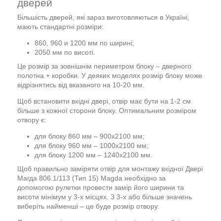
дверей
Більшість дверей, які зараз виготовляються в Україні,
мають стандартні розміри:
860, 960 и 1200 мм по ширині;
2050 мм по висоті.
Це розмір за зовнішнім периметром блоку – дверного
полотна + коробки. У деяких моделях розмір блоку може
відрізнятись від вказаного на 10-20 мм.
Щоб встановити вхідні двері, отвір має бути на 1-2 см
більше з кожної сторони блоку. Оптимальним розміром
отвору є:
для блоку 860 мм – 900х2100 мм;
для блоку 960 мм – 1000х2100 мм;
для блоку 1200 мм – 1240х2100 мм.
Щоб правильно заміряти отвір для монтажу вхідної Двері
Магда 806.1/113 (Тип 15) Magda необхідно за
допомогою рулетки провести замір його ширини та
висоти мінімум у 3-х місцях. З 3-х або більше значень
виберіть найменші – це буде розмір отвору.