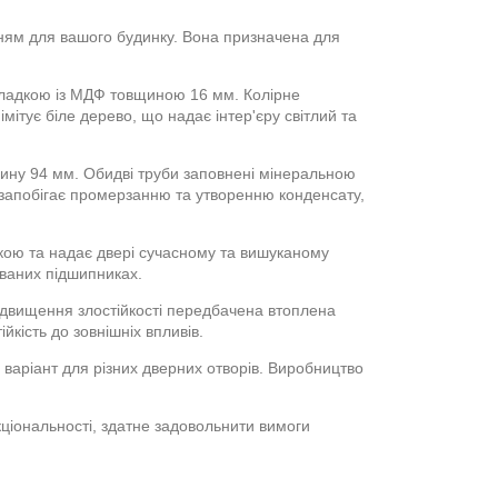
нням для вашого будинку. Вона призначена для
ладкою із МДФ товщиною 16 мм. Колірне
ітує біле дерево, що надає інтер'єру світлий та
щину 94 мм. Обидві труби заповнені мінеральною
 запобігає промерзанню та утворенню конденсату,
окою та надає двері сучасному та вишуканому
ованих підшипниках.
ідвищення злостійкості передбачена втоплена
йкість до зовнішніх впливів.
варіант для різних дверних отворів. Виробництво
ціональності, здатне задовольнити вимоги