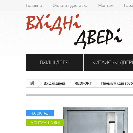
Головна
Оплата і доставка
Монтаж
Гара
ВХІДНІ ДВЕРІ
КИТАЙСЬКІ ДВЕРІ
Вхідні двері
REDFORT
Преміум (дві труб
НА СКЛАДІ
МОНТАЖ 1-3 ДНІ