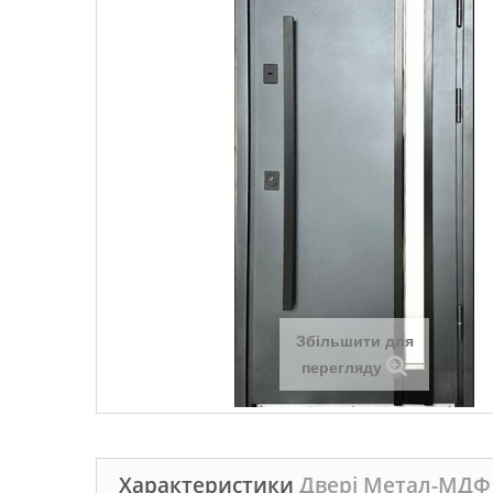
Збільшити для
перегляду
Характеристики
Двері Метал-МДФ 