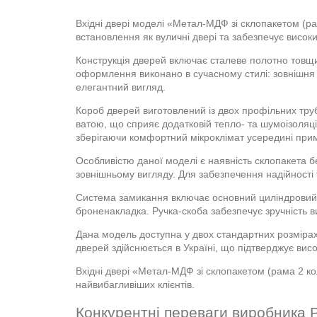
Вхідні двері моделі «Метал-МДФ зі склопакетом (р
встановлення як вуличні двері та забезпечує високи
Конструкція дверей включає сталеве полотно тов
оформлення виконано в сучасному стилі: зовнішня с
елегантний вигляд.
Короб дверей виготовлений із двох профільних тру
ватою, що сприяє додатковій тепло- та шумоізоляц
зберігаючи комфортний мікроклімат усередині при
Особливістю даної моделі є наявність склопакета 
зовнішньому вигляду. Для забезпечення надійності т
Система замикання включає основний циліндровий 
броненакладка. Ручка-скоба забезпечує зручність вик
Дана модель доступна у двох стандартних розміра
дверей здійснюється в Україні, що підтверджує висо
Вхідні двері «Метал-МДФ зі склопакетом (рама 2 к
найвибагливіших клієнтів.
Конкурентні переваги виробника