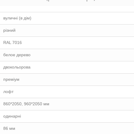
вуличні (в дім)
різний
RAL 7016
белое дерево
двокольорова
преміум
лофт
860*2050, 960*2050 мм
одинарні
86 мм