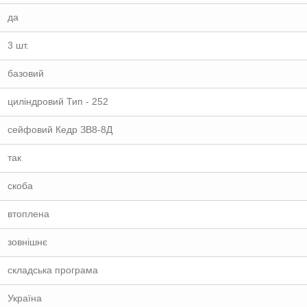
да
3 шт.
базовий
циліндровий Тип - 252
сейфовий Кедр ЗВ8-8Д
так
скоба
втоплена
зовнішнє
складська програма
Україна