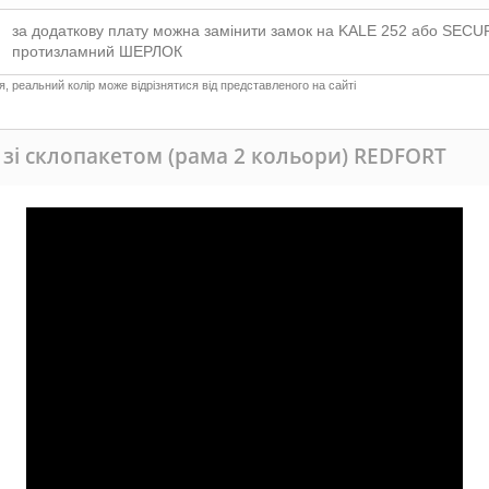
за додаткову плату можна замінити замок на KALE 252 або SECU
протизламний ШЕРЛОК
 реальний колір може відрізнятися від представленого на сайті
зі склопакетом (рама 2 кольори) REDFORT