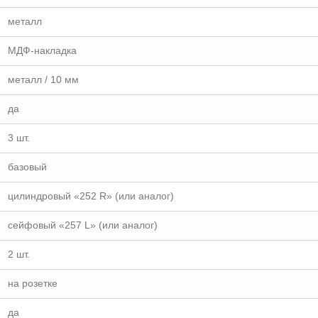
металл
МДФ-накладка
металл / 10 мм
да
3 шт.
базовый
цилиндровый «252 R» (или аналог)
сейфовый «257 L» (или аналог)
2 шт.
на розетке
да