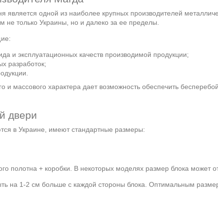
ня является одной из наиболее крупных производителей металличе
 не только Украины, но и далеко за ее пределы.
ие:
да и эксплуатационных качеств производимой продукции;
ых разработок;
родукции.
о и массового характера дает возможность обеспечить бесперебо
й двери
ются в Украине, имеют стандартные размеры:
го полотна + коробки. В некоторых моделях размер блока может от
ыть на 1-2 см больше с каждой стороны блока. Оптимальным разме