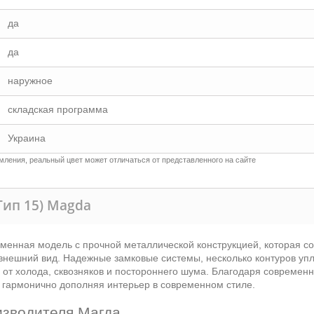
да
да
наружное
складская программа
Украина
ления, реальный цвет может отличаться от представленного на сайте
Тип 15) Magda
еменная модель с прочной металлической конструкцией, которая со
нешний вид. Надежные замковые системы, несколько контуров упл
от холода, сквозняков и постороннего шума. Благодаря современ
, гармонично дополняя интерьер в современном стиле.
изводителя Магда