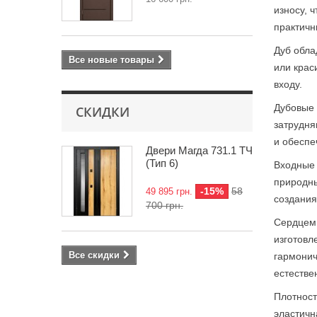
износу, 
практичн
Дуб обла
Все новые товары
или крас
входу.
Дубовые 
СКИДКИ
затрудня
и обеспе
Двери Магда 731.1 ТЧ
(Тип 6)
Входные 
природны
-15%
58
49 895 грн.
создания
700 грн.
Сердцем 
изготовл
Все скидки
гармонич
естестве
Плотност
эластичн