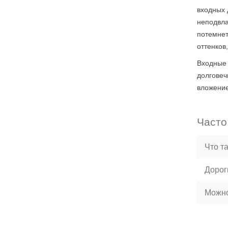
входных 
неподвла
потемнет
оттенков
Входные 
долговеч
вложение
Часто
Что т
Дорог
Можно