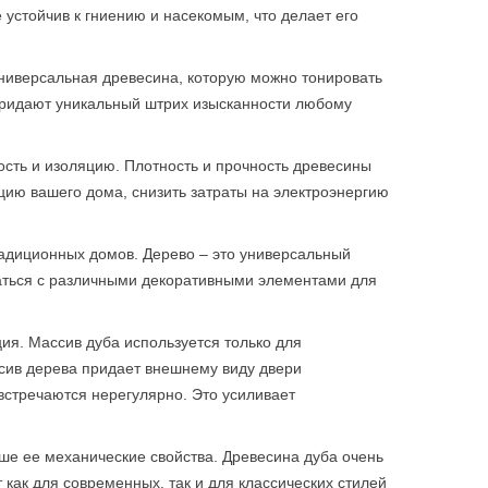
 устойчив к гниению и насекомым, что делает его
универсальная древесина, которую можно тонировать
 придают уникальный штрих изысканности любому
сть и изоляцию. Плотность и прочность древесины
цию вашего дома, снизить затраты на электроэнергию
радиционных домов. Дерево – это универсальный
аться с различными декоративными элементами для
ия. Массив дуба используется только для
ссив дерева придает внешнему виду двери
встречаются нерегулярно. Это усиливает
чше ее механические свойства. Древесина дуба очень
как для современных, так и для классических стилей