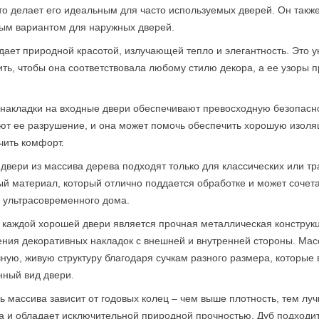
что делает его идеальным для часто используемых дверей. Он также
ым вариантом для наружных дверей.
дает природной красотой, излучающей тепло и элегантность. Это 
ить, чтобы она соответствовала любому стилю декора, а ее узоры
накладки на входные двери обеспечивают превосходную безопасно
ют ее разрушение, и она может помочь обеспечить хорошую изоля
чить комфорт.
двери из массива дерева подходят только для классических или т
й материал, который отлично поддается обработке и может сочет
 ультрасовременного дома.
каждой хорошей двери является прочная металлическая конструкц
ения декоративных накладок с внешней и внутренней стороны. Ма
ную, живую структуру благодаря сучкам разного размера, которые 
нный вид двери.
ь массива зависит от годовых колец – чем выше плотность, тем лу
а и обладает исключительной природной прочностью. Дуб подходит 