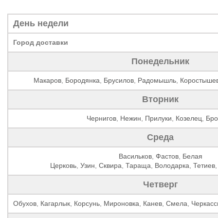
День недели
Город доставки
Понедельник
Макаров
,
Бородянка
,
Брусилов
,
Радомышль
,
Коростыше
Вторник
Чернигов
,
Нежин
,
Прилуки
,
Козелец
,
Бро
Среда
Васильков
,
Фастов
,
Белая
Церковь
,
Узин
,
Сквира
,
Тараща
,
Володарка
,
Тетиев
Четверг
Обухов
,
Кагарлык
,
Корсунь
,
Мироновка
,
Канев
,
Смела
,
Черкас