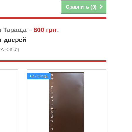
Сравнить (
0
)
в Тараща –
800 грн.
г дверей
СТАНОВКИ)
НА СКЛАДЕ