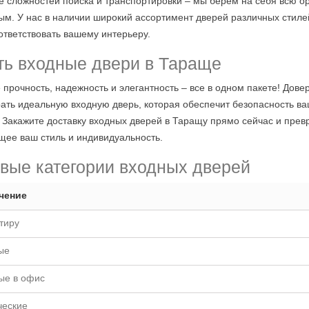
е сложностей поиска и транспортировки – мы берем на себя всю о
ым. У нас в наличии широкий ассортимент дверей различных стиле
оответствовать вашему интерьеру.
ть входные двери в Тараще
 прочность, надежность и элегантность – все в одном пакете! До
ать идеальную входную дверь, которая обеспечит безопасность ва
 Закажите доставку входных дверей в Таращу прямо сейчас и превр
ее ваш стиль и индивидуальность.
вые категории входных дверей
чение
тиру
ые
ые в офис
ческие