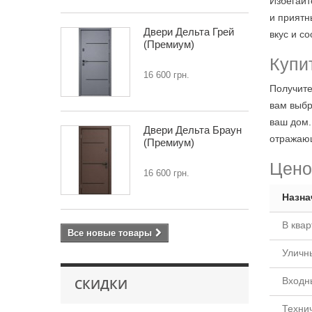
Избегайт
и приятн
Двери Дельта Грей
вкус и с
(Премиум)
Купи
16 600 грн.
Получите
вам выбр
ваш дом.
Двери Дельта Браун
отражающ
(Премиум)
Цено
16 600 грн.
Назна
В квар
Все новые товары
Уличн
Входн
СКИДКИ
Техни