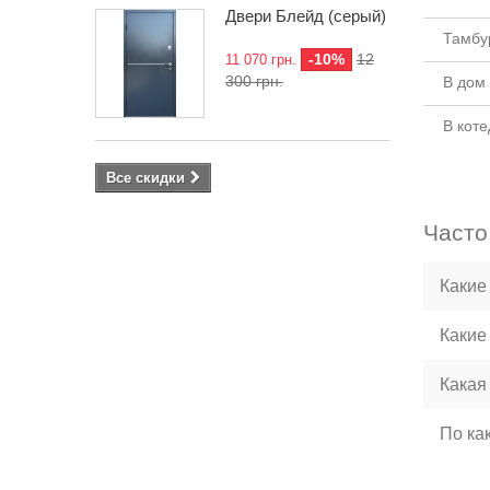
Двери Блейд (серый)
Тамбу
-10%
12
11 070 грн.
300 грн.
В дом
В кот
Все скидки
Часто
Какие
Какие
Какая
По ка