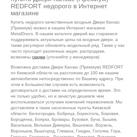
REDFORT недорого в Интернет
магазине
Купить недорого качественные входные Двери Канзас
(Премиум) можно в нашем Интернет магазине
MetalDoors. В нашем каталоге дверей мы стараемся
поддерживать актуальные цены на входные двери, а
также регулярно обновлять модельный ряд. Также у нас
часто проходят различные акции, распродажи,
возможны
скидки
(уточняйте у менеджеров).
Возможна доставка Двери Канзас (Премиум) REDFORT
по Киевской области на расстояние до 100 км нашим
автомобилем непосредственно по Вашему адресу. При
этом в большинстве случаев есть возможность
договориться о доставке на определенное время. Это
не только удобно, но и зачастую дешевле чем
воспользоваться услугами компаний перевозчиков. Мы
доставляем в такие населенные пункты Киевской
области: Белогородка, Бобрица, Борисполь, Боровая,
Бородянка, Боярка, Бровары, Бузовая, Буча, Бышев,
Васильков, Велыкая Димерка, Вишневое, Ворзель,
Вороньков, Вышгород, Глеваха, Гнедин, Гоголев, Гора,
Горенка, Гостомель, Даниловка, Демидов, Дударков,