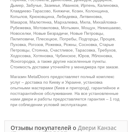
Дымер, Забучье, Зазимье, Иванков, Ирпень, Калиновка,
Клавдиево-Тарасово, Княжичи, Козин, Колонщина,
Копылов, Крюковщина, Лебедевка, Литвиновка,
Макаров, Малютянка, Мархалевка, Мила, Михайловка-
Рубежевка, Мотовиловка, Мотыжин, Мощун, Немешаево,
Новоселки, Новые Безрадичи, Новые Петровцы,
Пилиповичи, Плесецкое, Погребы, Подгорцы, Процев,
Пуховка, Рогозов, Рожевка, Рожны, Сосновка, Старые
Петровцы, Стоянка, Счастливое, Тарасовка, Требухов,
Ходосовка, Хотяновка, Чубинское, Юров, Яблоновка,
Ясногородка, а также другие населенные пункты.
Стоимость доставки уточняйте у менеджера при заказе.
Магазин MetalDoors предоставляет полный комплекс
услуг – доставка по Киеву и Украине, установка
опытными мастерами (Киев и пригород), гарантийное и
постгарантийное обслуживание. На все установленные
нами двери и работы предоставляется гарантия – 1 год
при соблюдении условий эксплуатации.
Отзывы покупателей о
Двери Канзас