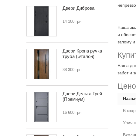
непревзо
Двери Диброва
14 100 грн.
Наша экс
и обеспе
взлому и
Двери Крона ручка
Купи
труба (Эталон)
Наша дос
38 300 грн.
забот и 
Цено
Двери Дельта Грей
Назна
(Премиум)
В квар
16 600 грн.
Уличн
Входн