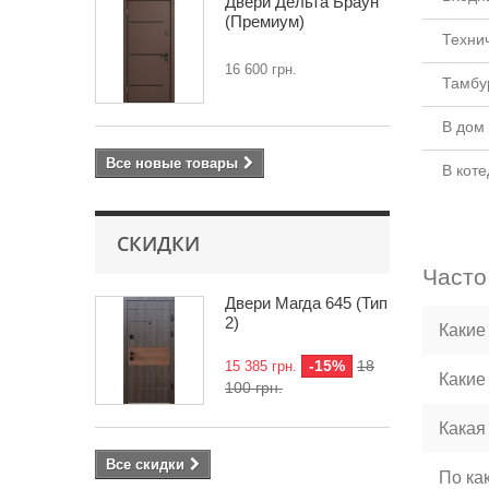
Двери Дельта Браун
(Премиум)
Техни
16 600 грн.
Тамбу
В дом
Все новые товары
В кот
СКИДКИ
Часто
Двери Магда 645 (Тип
2)
Какие
-15%
18
15 385 грн.
Какие
100 грн.
Какая
Все скидки
По ка