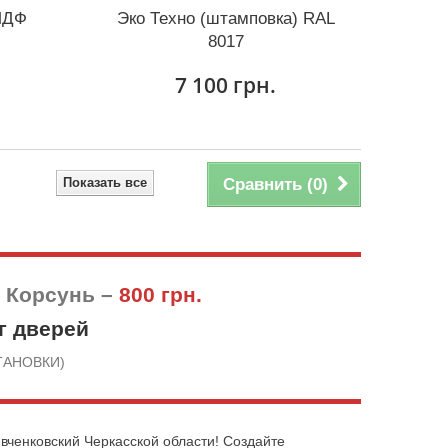
МДФ
Эко Техно (штамповка) RAL
8017
7 100 грн.
Показать все
Сравнить (
0
)
в Корсунь –
800 грн.
г дверей
СТАНОВКИ)
вченковский Черкасской области! Создайте