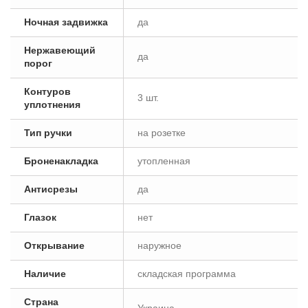
Ночная задвижка
да
Нержавеющий
да
порог
Контуров
3 шт.
уплотнения
Тип ручки
на розетке
Броненакладка
утопленная
Антисрезы
да
Глазок
нет
Открывание
наружное
Наличие
складская программа
Страна