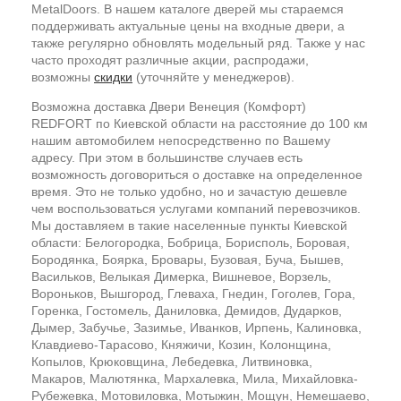
MetalDoors. В нашем каталоге дверей мы стараемся
поддерживать актуальные цены на входные двери, а
также регулярно обновлять модельный ряд. Также у нас
часто проходят различные акции, распродажи,
возможны
скидки
(уточняйте у менеджеров).
Возможна доставка Двери Венеция (Комфорт)
REDFORT по Киевской области на расстояние до 100 км
нашим автомобилем непосредственно по Вашему
адресу. При этом в большинстве случаев есть
возможность договориться о доставке на определенное
время. Это не только удобно, но и зачастую дешевле
чем воспользоваться услугами компаний перевозчиков.
Мы доставляем в такие населенные пункты Киевской
области: Белогородка, Бобрица, Борисполь, Боровая,
Бородянка, Боярка, Бровары, Бузовая, Буча, Бышев,
Васильков, Велыкая Димерка, Вишневое, Ворзель,
Вороньков, Вышгород, Глеваха, Гнедин, Гоголев, Гора,
Горенка, Гостомель, Даниловка, Демидов, Дударков,
Дымер, Забучье, Зазимье, Иванков, Ирпень, Калиновка,
Клавдиево-Тарасово, Княжичи, Козин, Колонщина,
Копылов, Крюковщина, Лебедевка, Литвиновка,
Макаров, Малютянка, Мархалевка, Мила, Михайловка-
Рубежевка, Мотовиловка, Мотыжин, Мощун, Немешаево,