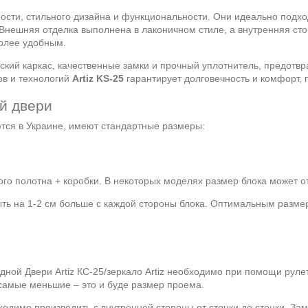
ости, стильного дизайна и функциональности. Они идеально подход
нешняя отделка выполнена в лаконичном стиле, а внутренняя сто
более удобным.
ский каркас, качественные замки и прочный уплотнитель, предот
в и технологий
Artiz KS-25
гарантирует долговечность и комфорт, 
й двери
ются в Украине, имеют стандартные размеры:
го полотна + коробки. В некоторых моделях размер блока может от
ыть на 1-2 см больше с каждой стороны блока. Оптимальным разме
дной Двери Artiz КС-25/зеркало Artiz необходимо при помощи рул
 самые меньшие – это и буде размер проема.
ходимо производить с внутренней стороны от стенки до стенки. За