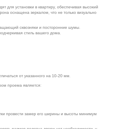
ят для установки в квартиру, обеспечивая высокий
рона оснащена зеркалом, что не только визуально
вращающий сквозняки и посторонние шумы.
подчеркивая стиль вашего дома.
личаться от указанного на 10-20 мм.
ром проема является:
етки провести замер его ширины и высоты минимум
мерять размер полотна двери нет необходимости, у