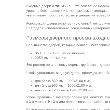
Входные двери
Artiz KS-25
– это сочетание надежн
уровень безопасности и отличную шумоизоляцию. В
увеличивает пространство, но и делает интерьер 
Конструкция двери включает усиленный металличе
Благодаря использованию современных материало
Размеры дверного проема входно
Большинство дверей, которые сейчас изготавлива
860, 960 и 1200 мм по ширине;
2050 мм по высоте.
Это размер по внешнему периметру блока – дверно
Чтобы установить входную дверь, проем должен б
для блока 860 мм – 900х2100 мм;
для блока 960 мм – 1000х2100 мм;
для блока 1200 мм – 1240х2100 мм.
Чтобы правильно замерить проем для монтажа вхо
в 3-х местах. Из 3-х или более значений выберите
Если в проеме уже установлена дверь, замер необ