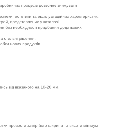
виробничих процесів дозволяє знижувати
езпеки, естетики та експлуатаційних характеристик.
рей, представлених у каталозі.
ння без необхідності придбання додаткових
а стильні рішення.
обки нових продуктів.
ись від вказаного на 10-20 мм.
тки провести замір його ширини та висоти мінімум