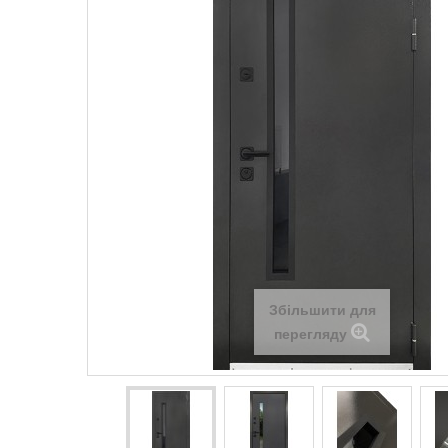
Збільшити для
перегляду