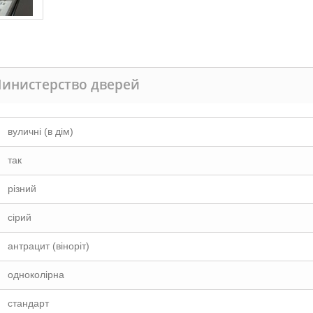
Министерство дверей
вуличні (в дім)
так
різний
сірий
антрацит (віноріт)
одноколірна
стандарт