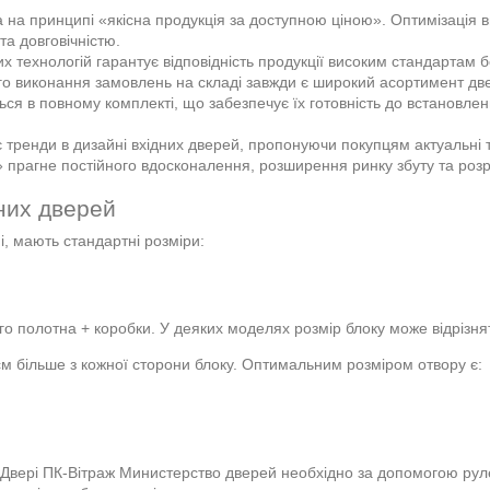
 на принципі «якісна продукція за доступною ціною». Оптимізація 
та довговічністю.
 технологій гарантує відповідність продукції високим стандартам б
о виконання замовлень на складі завжди є широкий асортимент две
ся в повному комплекті, що забезпечує їх готовність до встановле
 тренди в дизайні вхідних дверей, пропонуючи покупцям актуальні т
 прагне постійного вдосконалення, розширення ринку збуту та розр
них дверей
і, мають стандартні розміри:
о полотна + коробки. У деяких моделях розмір блоку може відрізнят
 см більше з кожної сторони блоку. Оптимальним розміром отвору є:
 Двері ПК-Вітраж Министерство дверей необхідно за допомогою руле