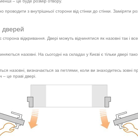
йменші – це буде розмір отвору.
но проводити з внутрішньої сторони від стінки до стінки. Заміряти р
х дверей
є сторона відкривання. Двері можуть відчинятися як назовні так і в
няються назовні. На сьогодні на складах у Києві є тільки двері таког
ься назовні, визначається за петлями, коли ви знаходитесь зовні пр
 – це праві двері.