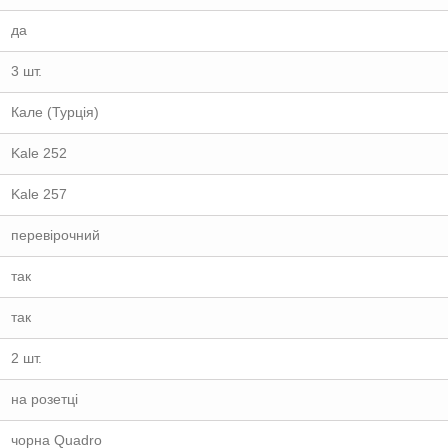
да
3 шт.
Кале (Турція)
Kale 252
Kale 257
перевірочний
так
так
2 шт.
на розетці
чорна Quadro