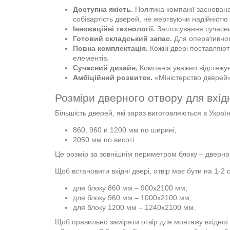
Доступна якість.
Політика компанії заснована
собівартість дверей, не жертвуючи надійністю 
Інноваційні технології.
Застосування сучасних
Готовий складський запас.
Для оперативног
Повна комплектація.
Кожні двері поставляють
елементів.
Сучасний дизайн.
Компанія уважно відстежує
Амбіційний розвиток.
«Міністерство дверей»
Розміри дверного отвору для вхід
Більшість дверей, які зараз виготовляються в Україн
860, 960 и 1200 мм по ширині;
2050 мм по висоті.
Це розмір за зовнішнім периметром блоку – дверног
Щоб встановити вхідні двері, отвір має бути на 1-2
для блоку 860 мм – 900х2100 мм;
для блоку 960 мм – 1000х2100 мм;
для блоку 1200 мм – 1240х2100 мм.
Щоб правильно заміряти отвір для монтажу вхідної