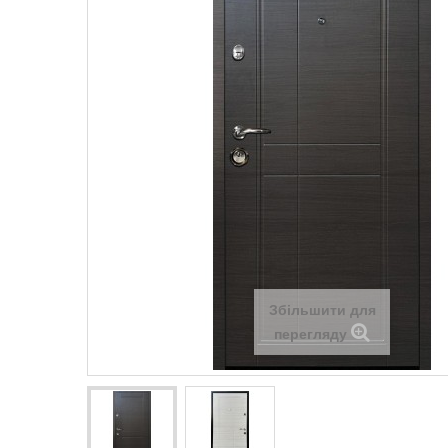
Збільшити для
перегляду