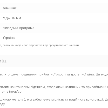
зовнішнє
МДФ 10 мм
складська програма
Україна
 реальний колір може відрізнятися від представленого на сайті
rtiz
тих, хто цінує поєднання прийнятної якості та доступної ціни. Ця мо
.
 теплим каштановим відтінком, створюючи затишний та привабливий 
тря в інтер'єр.
щиною металу 1 мм забезпечує міцність та надійність конструкції.
оду.