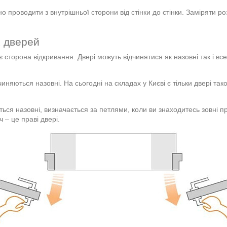
но проводити з внутрішньої сторони від стінки до стінки. Заміряти р
х дверей
є сторона відкривання. Двері можуть відчинятися як назовні так і в
иняються назовні. На сьогодні на складах у Києві є тільки двері тако
ься назовні, визначається за петлями, коли ви знаходитесь зовні пр
 – це праві двері.