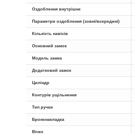
Оздоблення внутрішнє
Параметри оздоблення (зовні/всередині)
Кількість навісів
Основний замок
Модель замка
Додатковий замок
Циліндр
Контурів ущільнення
Тип ручки
Бронєнакладка
Вічко