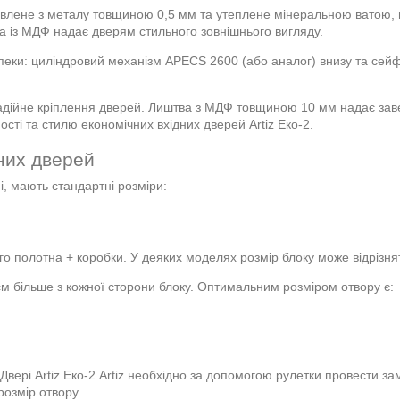
овлене з металу товщиною 0,5 мм та утеплене мінеральною ватою,
ка із МДФ надає дверям стильного зовнішнього вигляду.
еки: циліндровий механізм APECS 2600 (або аналог) внизу та сейф
надійне кріплення дверей. Лиштва з МДФ товщиною 10 мм надає заве
ті та стилю економічних вхідних дверей Artiz Еко-2.
них дверей
і, мають стандартні розміри:
о полотна + коробки. У деяких моделях розмір блоку може відрізнят
 см більше з кожної сторони блоку. Оптимальним розміром отвору є:
вері Artiz Еко-2 Artiz необхідно за допомогою рулетки провести зам
розмір отвору.