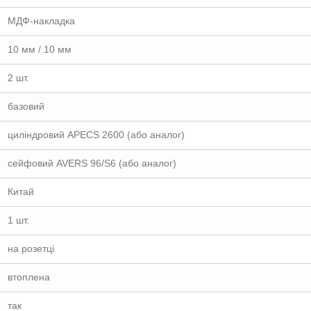
МДФ-накладка
10 мм / 10 мм
2 шт.
базовий
циліндровий APECS 2600 (або аналог)
сейфовий AVERS 96/S6 (або аналог)
Китай
1 шт.
на розетці
втоплена
так