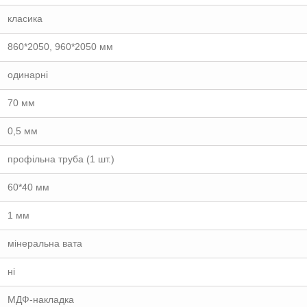
класика
860*2050, 960*2050 мм
одинарні
70 мм
0,5 мм
профільна труба (1 шт.)
60*40 мм
1 мм
мінеральна вата
ні
МДФ-накладка