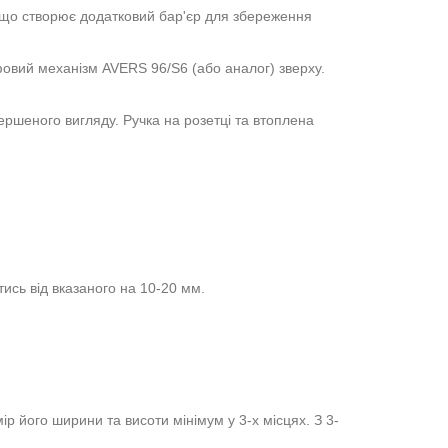
 що створює додатковий бар'єр для збереження
овий механізм AVERS 96/S6 (або аналог) зверху.
ршеного вигляду. Ручка на розетці та втоплена
ись від вказаного на 10-20 мм.
ір його ширини та висоти мінімум у 3-х місцях. З 3-