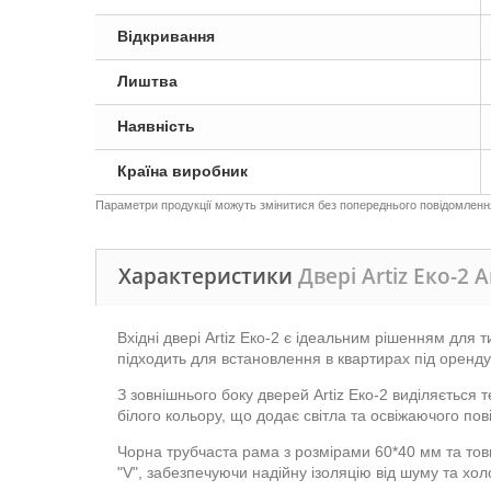
Відкривання
Лиштва
Наявність
Країна виробник
Параметри продукції можуть змінитися без попереднього повідомлення,
Характеристики
Двері Artiz Еко-2 A
Вхідні двері Artiz Еко-2 є ідеальним рішенням для 
підходить для встановлення в квартирах під оренду
З зовнішнього боку дверей Artiz Еко-2 виділяється
білого кольору, що додає світла та освіжаючого пові
Чорна трубчаста рама з розмірами 60*40 мм та тов
"V", забезпечуючи надійну ізоляцію від шуму та хол