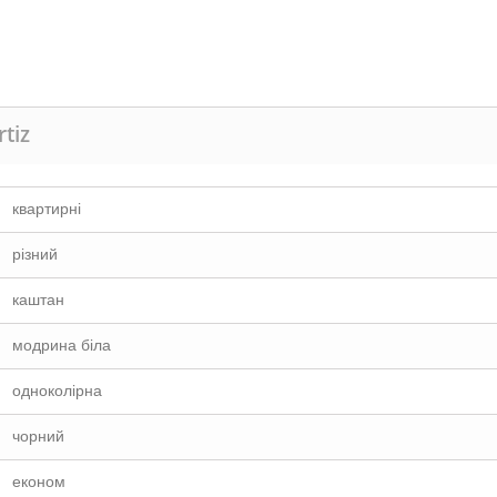
rtiz
квартирні
різний
каштан
модрина біла
одноколірна
чорний
економ