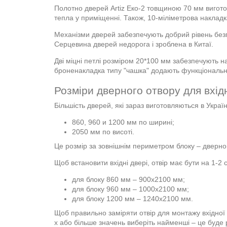
Полотно дверей Artiz Еко-2 товщиною 70 мм вигот
тепла у приміщенні. Також, 10-міліметрова наклад
Механізми дверей забезпечують добрий рівень безп
Серцевина дверей недорога і зроблена в Китаї.
Дві міцні петлі розміром 20*100 мм забезпечують 
броненакладка типу "чашка" додають функціональнос
Розміри дверного отвору для вхід
Більшість дверей, які зараз виготовляються в Україн
860, 960 и 1200 мм по ширині;
2050 мм по висоті.
Це розмір за зовнішнім периметром блоку – дверног
Щоб встановити вхідні двері, отвір має бути на 1-2
для блоку 860 мм – 900х2100 мм;
для блоку 960 мм – 1000х2100 мм;
для блоку 1200 мм – 1240х2100 мм.
Щоб правильно заміряти отвір для монтажу вхідної Д
х або більше значень виберіть найменші – це буде 