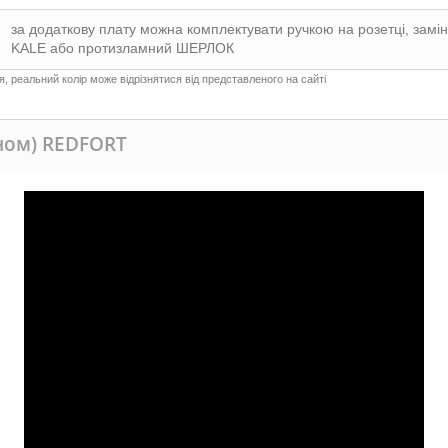
за додаткову плату можна комплектувати ручкою на розетці, замін
KALE або протизламний ШЕРЛОК
 реальний колір може відрізнятися від представленого на сайті
оном) REDFORT