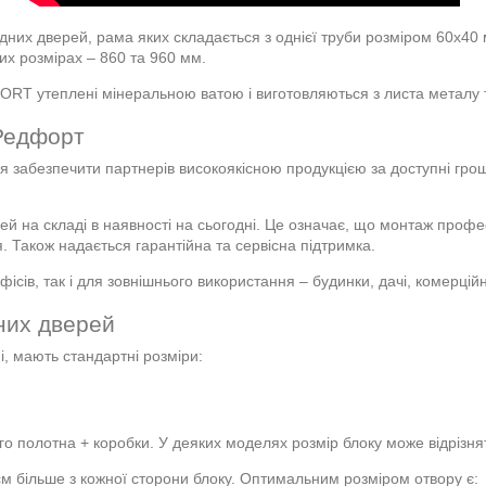
ідних дверей, рама яких складається з однієї труби розміром 60х4
их розмірах – 860 та 960 мм.
ORT утеплені мінеральною ватою і виготовляються з листа металу
 Редфорт
забезпечити партнерів високоякісною продукцією за доступні гроші
.
й на складі в наявності на сьогодні. Це означає, що монтаж проф
. Також надається гарантійна та сервісна підтримка.
фісів, так і для зовнішнього використання – будинки, дачі, комерцій
них дверей
і, мають стандартні розміри:
о полотна + коробки. У деяких моделях розмір блоку може відрізнят
 см більше з кожної сторони блоку. Оптимальним розміром отвору є: