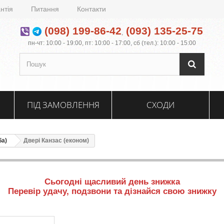
нтія
Питання
Контакти
(098) 199-86-42
(093) 135-25-75
,
пн-чт: 10:00 - 19:00, пт: 10:00 - 17:00, сб (тел.): 10:00 - 15:00
ПІД ЗАМОВЛЕННЯ
СХОДИ
ба)
Двері Канзас (економ)
Сьогодні щасливий день знижка
Перевір удачу, подзвони та дізнайся свою знижку