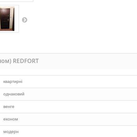
оном) REDFORT
квартирні
однаковий
венге
економ
модерн