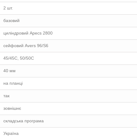
2 шт.
базовий
циліндровий Apecs 2800
сейфовий Avers 96/S6
45/45C, 50/50C
40 мм
на планці
так
зовнішнє
складська програма
Україна