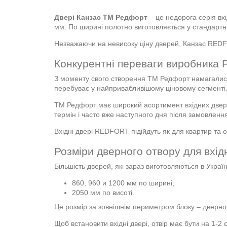
Двері Канзас ТМ Редфорт
– це недорога серія вх
мм. По ширині полотно виготовляється у стандартн
Незважаючи на невисоку ціну дверей, Канзас REDF
Конкурентні переваги виробника
З моменту свого створення ТМ Редфорт намагалися 
перебуває у найпривабливішому ціновому сегменті
ТМ Редфорт має широкий асортимент вхідних двере
термін і часто вже наступного дня після замовлення
Вхідні двері REDFORT підійдуть як для квартир та о
Розміри дверного отвору для вхід
Більшість дверей, які зараз виготовляються в Україн
860, 960 и 1200 мм по ширині;
2050 мм по висоті.
Це розмір за зовнішнім периметром блоку – дверног
Щоб встановити вхідні двері, отвір має бути на 1-2