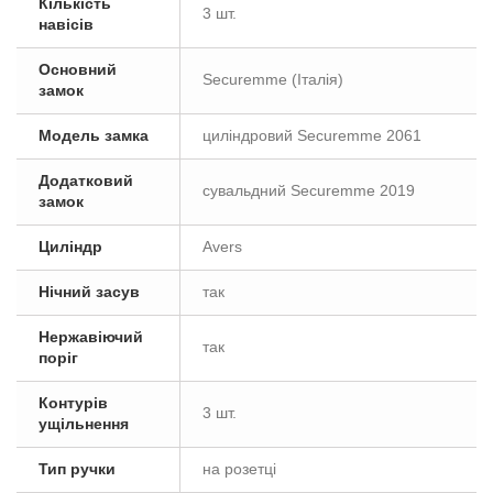
Кількість
3 шт.
навісів
Основний
Securemme (Італія)
замок
Модель замка
циліндровий Securemme 2061
Додатковий
сувальдний Securemme 2019
замок
Циліндр
Avers
Нічний засув
так
Нержавіючий
так
поріг
Контурів
3 шт.
ущільнення
Тип ручки
на розетці