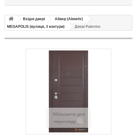
Вхідні двері
Абвер (Abwehr)
MEGAPOLIS (вулиця, 3 контури)
Двері Palermo
Збільшити для
перегляду