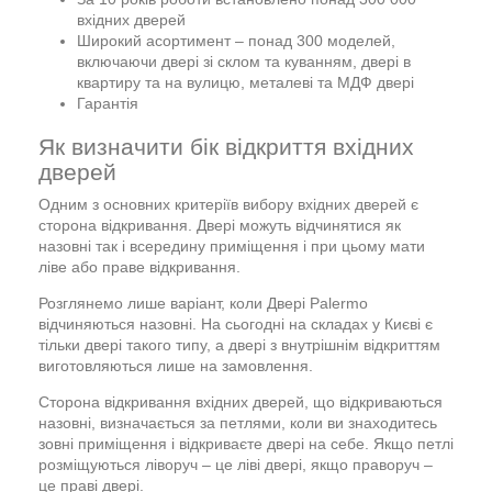
вхідних дверей
Широкий асортимент – понад 300 моделей,
включаючи двері зі склом та куванням, двері в
квартиру та на вулицю, металеві та МДФ двері
Гарантія
Як визначити бік відкриття вхідних
дверей
Одним з основних критеріїв вибору вхідних дверей є
сторона відкривання. Двері можуть відчинятися як
назовні так і всередину приміщення і при цьому мати
ліве або праве відкривання.
Розглянемо лише варіант, коли Двері Palermo
відчиняються назовні. На сьогодні на складах у Києві є
тільки двері такого типу, а двері з внутрішнім відкриттям
виготовляються лише на замовлення.
Сторона відкривання вхідних дверей, що відкриваються
назовні, визначається за петлями, коли ви знаходитесь
зовні приміщення і відкриваєте двері на себе. Якщо петлі
розміщуються ліворуч – це ліві двері, якщо праворуч –
це праві двері.