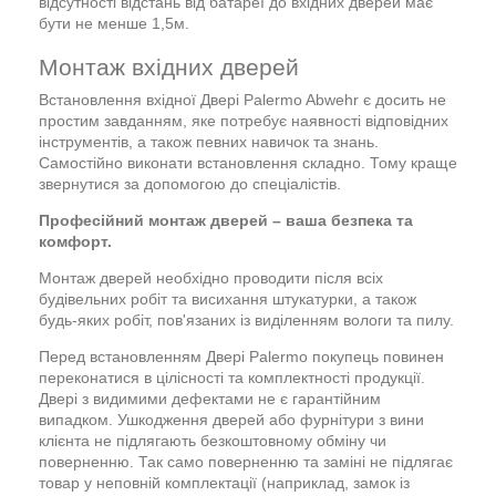
відсутності відстань від батареї до вхідних дверей має
бути не менше 1,5м.
Монтаж вхідних дверей
Встановлення вхідної Двері Palermo Abwehr є досить не
простим завданням, яке потребує наявності відповідних
інструментів, а також певних навичок та знань.
Самостійно виконати встановлення складно. Тому краще
звернутися за допомогою до спеціалістів.
Професійний монтаж дверей – ваша безпека та
комфорт.
Монтаж дверей необхідно проводити після всіх
будівельних робіт та висихання штукатурки, а також
будь-яких робіт, пов'язаних із виділенням вологи та пилу.
Перед встановленням Двері Palermo покупець повинен
переконатися в цілісності та комплектності продукції.
Двері з видимими дефектами не є гарантійним
випадком. Ушкодження дверей або фурнітури з вини
клієнта не підлягають безкоштовному обміну чи
поверненню. Так само поверненню та заміні не підлягає
товар у неповній комплектації (наприклад, замок із