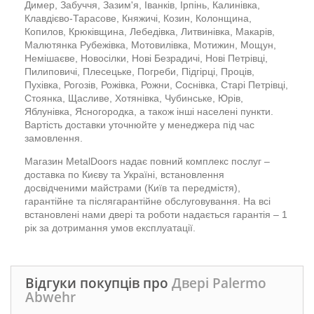
Димер, Забуччя, Зазим'я, Іванків, Ірпінь, Калинівка,
Клавдієво-Тарасове, Княжичі, Козин, Колонщина,
Копилов, Крюківщина, Лебедівка, Литвинівка, Макарів,
Малютянка Рубежівка, Мотовилівка, Мотижин, Мощун,
Немішаєве, Новосілки, Нові Безрадичі, Нові Петрівці,
Пилиповичі, Плесецьке, Погреби, Підгірці, Проців,
Пухівка, Рогозів, Рожівка, Рожни, Соснівка, Старі Петрівці,
Стоянка, Щасливе, Хотянівка, Чубинське, Юрів,
Яблунівка, Ясногородка, а також інші населені пункти.
Вартість доставки уточнюйте у менеджера під час
замовлення.
Магазин MetalDoors надає повний комплекс послуг –
доставка по Києву та Україні, встановлення
досвідченими майстрами (Київ та передмістя),
гарантійне та післягарантійне обслуговування. На всі
встановлені нами двері та роботи надається гарантія – 1
рік за дотримання умов експлуатації.
Відгуки покупців про
Двері Palermo
Abwehr