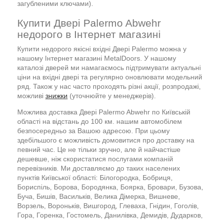
загубленими ключами).
Купити Двері Palermo Abwehr
недорого в Інтернет магазині
Купити недорого якісні вхідні Двері Palermo можна у
нашому Інтернет магазині MetalDoors. У нашому
каталозі дверей ми намагаємось підтримувати актуальні
ціни на вхідні двері та регулярно оновлювати модельний
ряд. Також у нас часто проходять різні акції, розпродажі,
можливі
знижки
(уточнюйте у менеджерів).
Можлива доставка Двері Palermo Abwehr по Київській
області на відстань до 100 км. нашим автомобілем
безпосередньо за Вашою адресою. При цьому
здебільшого є можливість домовитися про доставку на
певний час. Це не тільки зручно, але й найчастіше
дешевше, ніж скористатися послугами компаній
перевізників. Ми доставляємо до таких населених
пунктів Київської області: Білогородка, Бобриця,
Бориспіль, Борова, Бородянка, Боярка, Бровари, Бузова,
Буча, Бишів, Васильків, Велика Дімерка, Вишневе,
Ворзель, Вороньків, Вишгород, Глеваха, Гнідин, Гоголів,
Гора, Горенка, Гостомель, Данилівка, Демидів, Дударков,