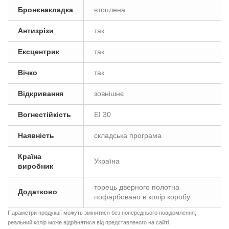
Бронєнакладка
втоплена
Антизрізи
так
Ексцентрик
так
Вічко
так
Відкривання
зовнішнє
Вогнестійкість
EI 30
Наявність
складська програма
Країна
Україна
виробник
торець дверного полотна
Додатково
пофарбовано в колір коробу
Параметри продукції можуть змінитися без попереднього повідомлення,
реальний колір може відрізнятися від представленого на сайті