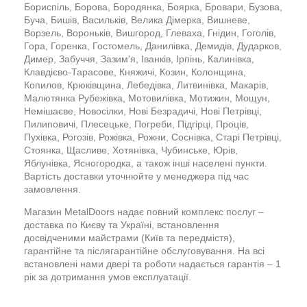
Бориспіль, Борова, Бородянка, Боярка, Бровари, Бузова,
Буча, Бишів, Васильків, Велика Дімерка, Вишневе,
Ворзель, Вороньків, Вишгород, Глеваха, Гнідин, Гоголів,
Гора, Горенка, Гостомель, Данилівка, Демидів, Дударков,
Димер, Забуччя, Зазим'я, Іванків, Ірпінь, Калинівка,
Клавдієво-Тарасове, Княжичі, Козин, Колонщина,
Копилов, Крюківщина, Лебедівка, Литвинівка, Макарів,
Малютянка Рубежівка, Мотовилівка, Мотижин, Мощун,
Немішаєве, Новосілки, Нові Безрадичі, Нові Петрівці,
Пилиповичі, Плесецьке, Погреби, Підгірці, Проців,
Пухівка, Рогозів, Рожівка, Рожни, Соснівка, Старі Петрівці,
Стоянка, Щасливе, Хотянівка, Чубинське, Юрів,
Яблунівка, Ясногородка, а також інші населені пункти.
Вартість доставки уточнюйте у менеджера під час
замовлення.
Магазин MetalDoors надає повний комплекс послуг –
доставка по Києву та Україні, встановлення
досвідченими майстрами (Київ та передмістя),
гарантійне та післягарантійне обслуговування. На всі
встановлені нами двері та роботи надається гарантія – 1
рік за дотримання умов експлуатації.