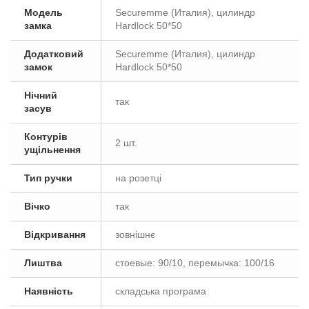
Модель
Securemme (Италия), цилиндр
замка
Hardlock 50*50
Додатковий
Securemme (Италия), цилиндр
замок
Hardlock 50*50
Нічний
так
засув
Контурів
2 шт.
ущільнення
Тип ручки
на розетці
Вічко
так
Відкривання
зовнішнє
Лиштва
стоевые: 90/10, перемычка: 100/16
Наявність
складська програма