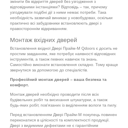
змінити бік відкриття дверей без узгодження з
відповідними інстанціями? Відповідь – так, причому
узгоджувати подібні дії з ними немає потреби. Така
необхідність зазвичай виникає у новобудовах, оскільки
практично всі забудовники встановлюють двері з
правостороннім відкриванням.
Монтаж вхідних дверей
Встановлення вхідної Двері Прайм-М Qdoors є досить не
простим завданням, яке потребує наявності відповідних
інструментів, а також певних навичок та знань.
Самостійно виконати встановлення складно. Тому краще
звернутися за допомогою до спеціалістів.
Професійний монтаж дверей – ваша безпека та
комфорт.
Монтаж дверей необхідно проводити після всіх
будівельних робіт та висихання штукатурки, а також
будь-яких робіт, пов'язаних із виділенням вологи та пилу.
Перед встановленням Двері Прайм-М покупець повинен
переконатися в цілісності та комплектності продукції.
Двері з видимими дефектами не є гарантійним