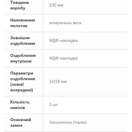
Товщина
130 мм
коробу
Наповнення
мінеральна вата
полотна
Зовнішнє
МДФ-накладка
оздоблення
Оздоблення
МДФ-накладка
внутрішнє
Параметри
оздоблення
16/16 мм
(зовні/
всередині)
Кількість
3 шт.
навісів
Основний
Securemme (Італія)
замок