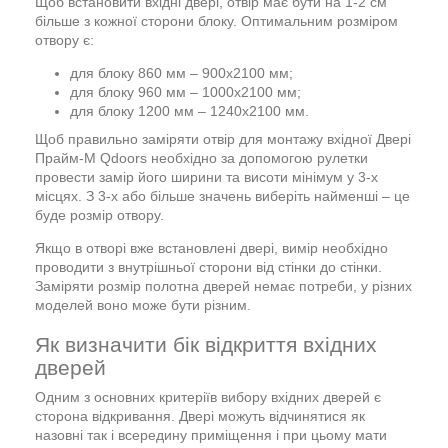
Щоб встановити вхідні двері, отвір має бути на 1-2 см
більше з кожної сторони блоку. Оптимальним розміром
отвору є:
для блоку 860 мм – 900х2100 мм;
для блоку 960 мм – 1000х2100 мм;
для блоку 1200 мм – 1240х2100 мм.
Щоб правильно заміряти отвір для монтажу вхідної Двері
Прайм-М Qdoors необхідно за допомогою рулетки
провести замір його ширини та висоти мінімум у 3-х
місцях. З 3-х або більше значень виберіть найменші – це
буде розмір отвору.
Якщо в отворі вже встановлені двері, вимір необхідно
проводити з внутрішньої сторони від стінки до стінки.
Заміряти розмір полотна дверей немає потреби, у різних
моделей воно може бути різним.
Як визначити бік відкриття вхідних
дверей
Одним з основних критеріїв вибору вхідних дверей є
сторона відкривання. Двері можуть відчинятися як
назовні так і всередину приміщення і при цьому мати