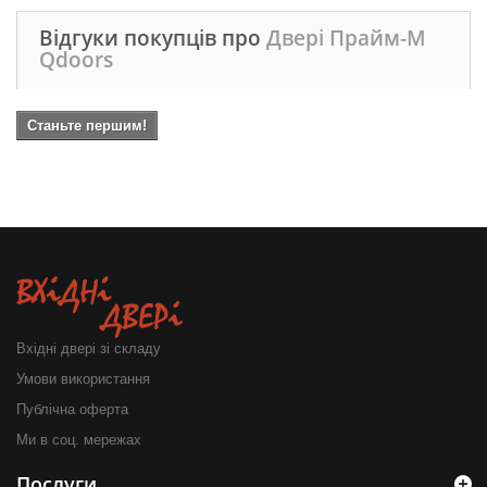
Відгуки покупців про
Двері Прайм-М
Qdoors
Станьте першим!
Вхідні двері зі складу
Умови використання
Публічна оферта
Ми в соц. мережах
Послуги