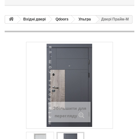
Вхідні двері
Qdoors
Ультра
Двері Прайм-М
Збільшити для
перегляду