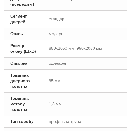
(всередині)
Сегмент
стандарт
дверей
Стиль
модерн
Розмір
850х2050 мм, 950х2050 мм
блоку (ШxВ)
Створка
одинарні
Товщина
дверного
95 мм
полотна
Товщина
металу
1,8 мм
полотна
Тип коробу
профільна труба