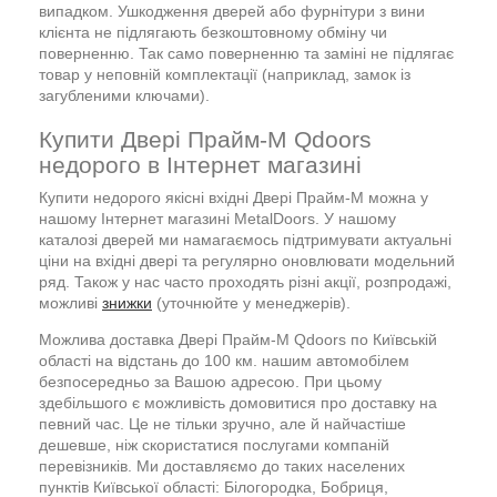
випадком. Ушкодження дверей або фурнітури з вини
клієнта не підлягають безкоштовному обміну чи
поверненню. Так само поверненню та заміні не підлягає
товар у неповній комплектації (наприклад, замок із
загубленими ключами).
Купити Двері Прайм-М Qdoors
недорого в Інтернет магазині
Купити недорого якісні вхідні Двері Прайм-М можна у
нашому Інтернет магазині MetalDoors. У нашому
каталозі дверей ми намагаємось підтримувати актуальні
ціни на вхідні двері та регулярно оновлювати модельний
ряд. Також у нас часто проходять різні акції, розпродажі,
можливі
знижки
(уточнюйте у менеджерів).
Можлива доставка Двері Прайм-М Qdoors по Київській
області на відстань до 100 км. нашим автомобілем
безпосередньо за Вашою адресою. При цьому
здебільшого є можливість домовитися про доставку на
певний час. Це не тільки зручно, але й найчастіше
дешевше, ніж скористатися послугами компаній
перевізників. Ми доставляємо до таких населених
пунктів Київської області: Білогородка, Бобриця,