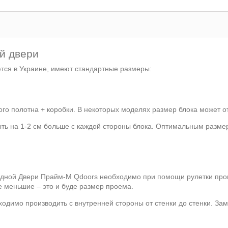
й двери
ются в Украине, имеют стандартные размеры:
го полотна + коробки. В некоторых моделях размер блока может от
ыть на 1-2 см больше с каждой стороны блока. Оптимальным разме
одной Двери Прайм-М Qdoors необходимо при помощи рулетки пров
е меньшие – это и буде размер проема.
ходимо производить с внутренней стороны от стенки до стенки. За