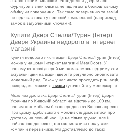
є гарантійним випадком. Ушкодження дверей або
фурнітури з вини клієнта не підлягають безкоштовному
обміну чи поверненню. Так само поверненню та заміні
не підлягає товар у неповній комплектації (наприклад,
замок із загубленими ключами).
Купити Двері Стелла/Турин (Інтер)
Двери Украины недорого в Інтернет
магазині
Купити недорого якісні вхідні Двері Стелла/Турин (Інтер)
можна у нашому Інтернет магазині MetalDoors. У
нашому каталозі дверей ми намагаємось підтримувати
актуальні ціни на вхідні двері та регулярно оновлювати
модельний ряд. Також у нас часто проходять різні акції,
розпродажі, можливі
знижки
(уточнюйте у менеджерів).
Можлива доставка Двері Стелла/Турин (Інтер) Двери
Украины по Київській області на відстань до 100 км.
нашим автомобілем безпосередньо за Вашою адресою.
При цьому здебільшого є можливість домовитися про
доставку на певний час. Це не тільки зручно, але й
найчастіше дешевше, ніж скористатися послугами
компаній перевізників. Ми доставляємо до таких