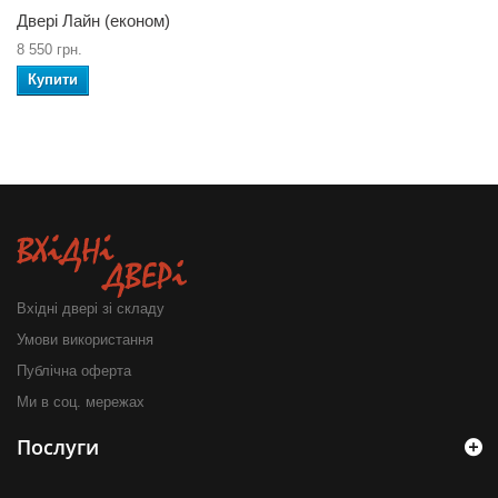
Двері Лайн (економ)
8 550 грн.
Купити
Вхідні двері зі складу
Умови використання
Публічна оферта
Ми в соц. мережах
Послуги