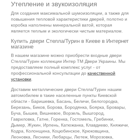
Утепление и звукоизоляция
Для создания максимальной шумоизоляции, а также для
повышения тепловой характеристики дверей, полотно и
коробка наполнены минеральной ватой, которая
является теплым и экологически чистым материалом.
Купить двери Стелла/Турин в Киеве в Интернет
магазине
В нашем магазине можно приобрести входные двери
Стелла/Турин коллекции Интер ТМ Двери Украины. Мы
предоставляем полный комплекс услуг - от
профессиональной консультации до
качественной
установки
.
Доставим металлические двери Стелла/Турин нашим
автомобилем в такие населенные пункты Киевской
области - Баришевка, Басань, Беличи, Белогородка,
Березань, Биков, Борова, Бородянка, Боярка, Бровары,
Буча, Бышев, Вишневое, Ворзель, Вышгород,
Гавриловка, Гатне, Горенка, Гостомель, Гребинки,
Дымер, Жукин, Ирпень, Катюжанка, Клавдиево, Княжичи,
Кодра, Колонщина, Коцюбинское, Крюковщина,
Леоновка, Лесники, Любарцы, Лютеж, Морозовка,