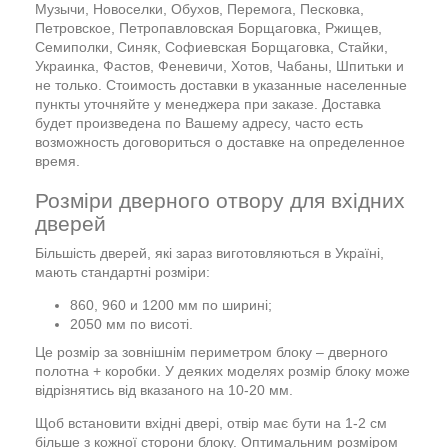
Музычи, Новоселки, Обухов, Перемога, Песковка,
Петровское, Петропавловская Борщаговка, Ржищев,
Семиполки, Синяк, Софиевская Борщаговка, Стайки,
Украинка, Фастов, Феневичи, Хотов, Чабаны, Шпитьки и
не только. Стоимость доставки в указанные населенные
пункты уточняйте у менеджера при заказе. Доставка
будет произведена по Вашему адресу, часто есть
возможность договориться о доставке на определенное
время.
Розміри дверного отвору для вхідних
дверей
Більшість дверей, які зараз виготовляються в Україні,
мають стандартні розміри:
860, 960 и 1200 мм по ширині;
2050 мм по висоті.
Це розмір за зовнішнім периметром блоку – дверного
полотна + коробки. У деяких моделях розмір блоку може
відрізнятись від вказаного на 10-20 мм.
Щоб встановити вхідні двері, отвір має бути на 1-2 см
більше з кожної сторони блоку. Оптимальним розміром