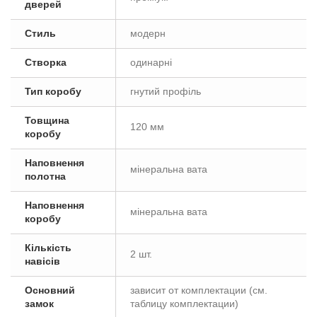
дверей
Стиль
модерн
Створка
одинарні
Тип коробу
гнутий профіль
Товщина
120 мм
коробу
Наповнення
мінеральна вата
полотна
Наповнення
мінеральна вата
коробу
Кількість
2 шт.
навісів
Основний
зависит от комплектации (см.
замок
таблицу комплектации)