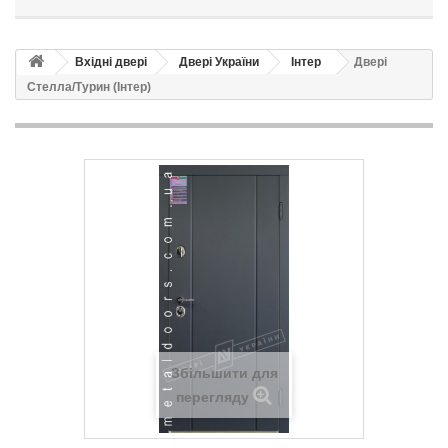
Вхідні двері
Двері України
Інтер
Двері
Стелла/Турин (Інтер)
Збільшити для
перегляду