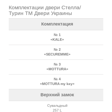
Комплектации двери Стелла/
Турин ТМ Двери Украины
Комплектация
№ 1
«KALE»
№ 2
«SECUREMME»
№ 3
«MOTTURA»
№ 4
«MOTTURA my key»
Верхний замок
Сувальдный
257 L