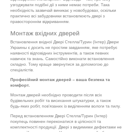
узгоджувати подібні дії з ними немає потреби. Така
необхідність зазвичай виникає у новобудовах, оскільки
практично всі забудовники встановлюють двері з
правостороннім відкриванням.
Монтаж вхідних дверей
Встановлення вхідної Двері Стелла/Турин (Інтер) Двери
Украины є досить не простим завданням, яке потребує
наявності відповідних інструментів, а також певних
навичок та знань. Самостійно виконати встановлення
складно. Тому краще звернутися за допомогою до
спеціалістів.
Професійний монтаж дверей – ваша безпека та
комфорт.
Монтаж дверей необхідно проводити після всіх
будівельних робіт та висихання штукатурки, а також
будь-яких робіт, пов'язаних із виділенням вологи та пилу.
Перед встановленням Двері Стелла/Турин (Інтер)
покупець повинен переконатися в цілісності та
комплектності продукції. Двері з видимими дефектами не