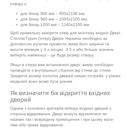
отвору є:
для блоку 860 мм – 900х2100 мм;
для блоку 960 мм – 1000х2100 мм;
для блоку 1200 мм – 1240х2100 мм.
Щоб правильно заміряти отвір для монтажу вхідної Двері
Стелла/Турин (Інтер) Двери Украины необхідно за
допомогою рулетки провести замір його ширини та
висоти мінімум у 3-х місцях. З 3-х або більше значень
виберіть найменші – це буде розмір отвору.
Якщо в отворі вже встановлені двері, вимір необхідно
проводити з внутрішньої сторони від стінки до стінки.
Заміряти розмір полотна дверей немає потреби, у різних
моделей воно може бути різним.
Як визначити бік відкриття вхідних
дверей
Одним з основних критеріїв вибору вхідних дверей є
сторона відкривання. Двері можуть відчинятися як
назовні так і всередину приміщення і при цьому мати
ліве або праве відкривання.