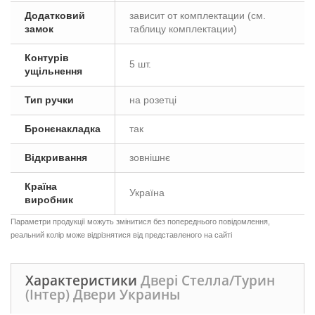
Додатковий
зависит от комплектации (см.
замок
таблицу комплектации)
Контурів
5 шт.
ущільнення
Тип ручки
на розетці
Бронєнакладка
так
Відкривання
зовнішнє
Країна
Україна
виробник
Параметри продукції можуть змінитися без попереднього повідомлення,
реальний колір може відрізнятися від представленого на сайті
Характеристики
Двері Стелла/Турин
(Інтер) Двери Украины