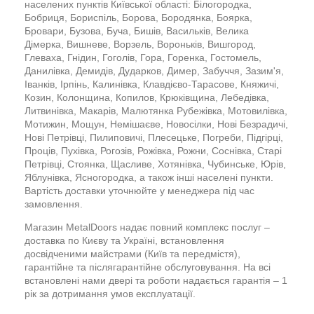
населених пунктів Київської області: Білогородка,
Бобриця, Бориспіль, Борова, Бородянка, Боярка,
Бровари, Бузова, Буча, Бишів, Васильків, Велика
Дімерка, Вишневе, Ворзель, Вороньків, Вишгород,
Глеваха, Гнідин, Гоголів, Гора, Горенка, Гостомель,
Данилівка, Демидів, Дударков, Димер, Забуччя, Зазим'я,
Іванків, Ірпінь, Калинівка, Клавдієво-Тарасове, Княжичі,
Козин, Колонщина, Копилов, Крюківщина, Лебедівка,
Литвинівка, Макарів, Малютянка Рубежівка, Мотовилівка,
Мотижин, Мощун, Немішаєве, Новосілки, Нові Безрадичі,
Нові Петрівці, Пилиповичі, Плесецьке, Погреби, Підгірці,
Проців, Пухівка, Рогозів, Рожівка, Рожни, Соснівка, Старі
Петрівці, Стоянка, Щасливе, Хотянівка, Чубинське, Юрів,
Яблунівка, Ясногородка, а також інші населені пункти.
Вартість доставки уточнюйте у менеджера під час
замовлення.
Магазин MetalDoors надає повний комплекс послуг –
доставка по Києву та Україні, встановлення
досвідченими майстрами (Київ та передмістя),
гарантійне та післягарантійне обслуговування. На всі
встановлені нами двері та роботи надається гарантія – 1
рік за дотримання умов експлуатації.