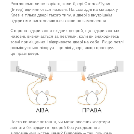
Розглянемо лише варіант, коли Двері Стелла/Турин
(Інтер) відчиняються назовні. На сьогодні на складах у
Києві є тільки двері такого типу, а двері з внутрішнім
відкриттям виготовляються лише на замовлення.
Сторона відкривання вхідних дверей, що відкриваються
назовні, визначається за петлями, коли ви знаходитесь
зовні приміщення і відкриваєте двері на себе. Якщо петлі
розміщуються ліворуч – це ліві двері, якщо праворуч –
це праві двері.
Часто виникає питання, чи може власник квартири
змінити бік відкриття дверей без узгодження з
відповідними інстанціями? Відповідь – так, причому