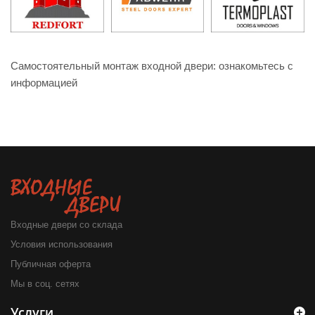
Самостоятельный монтаж входной двери: ознакомьтесь с
информацией
Входные двери со склада
Условия использования
Публичная оферта
Мы в соц. сетях
Услуги