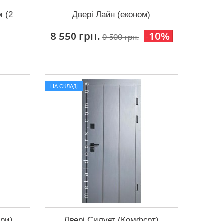
м (2
Двері Лайн (економ)
8 550 грн.
-10%
9 500 грн.
НА СКЛАДІ
ури)
Двері Силует (Комфорт)