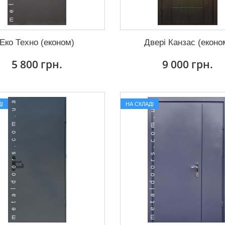
Еко Техно (економ)
Двері Канзас (еконо
5 800 грн.
9 000 грн.
І
НА СКЛАДІ