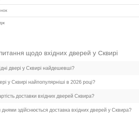
инок
едж
 питання щодо вхідних дверей у Сквирі
хідні двері у Сквирі найдешевші?
вері у Сквирі найпопулярніші в 2026 році?
артість доставки вхідних дверей Сквира?
 днями здійснюється доставка вхідних дверей у Сквира?