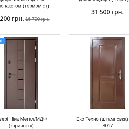
лопакетом (термоміст)
31 500 грн.
 200 грн.
16 700 грн.
І
вері Ніка Метал/МДФ
Еко Техно (штамповка)
(коричневі)
8017