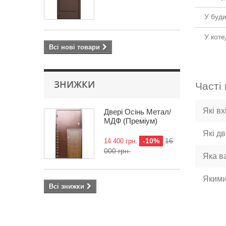
У буд
У кот
Всі нові товари
ЗНИЖКИ
Часті
Які в
Двері Осінь Метал/
МДФ (Преміум)
Які д
-10%
16
14 400 грн.
000 грн.
Яка в
Якими
Всі знижки