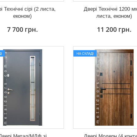
і Технічні сірі (2 листа,
Двері Технічні 1200 м
економ)
листа, економ)
7 700 грн.
11 200 грн.
І
НА СКЛАДІ
Двері Метал/МДФ зі
Двері Модерн (4 конт