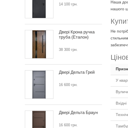
Наша дос
14 100 грн.
нашого ш
Купит
Не потрі
Двері Крона ручка
труба (Еталон)
стильним
забезпечт
38 300 грн.
Цінов
Призн
Двері Дельта Грей
У квар
16 600 грн.
Вуличн
Вхідні
Двері Дельта Браун
Техніч
16 600 грн.
Тамбу