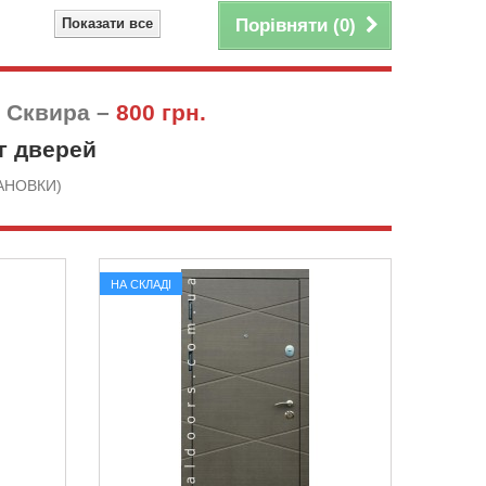
Показати все
Порівняти (
0
)
у Сквира –
800 грн.
г дверей
СТАНОВКИ)
НА СКЛАДІ