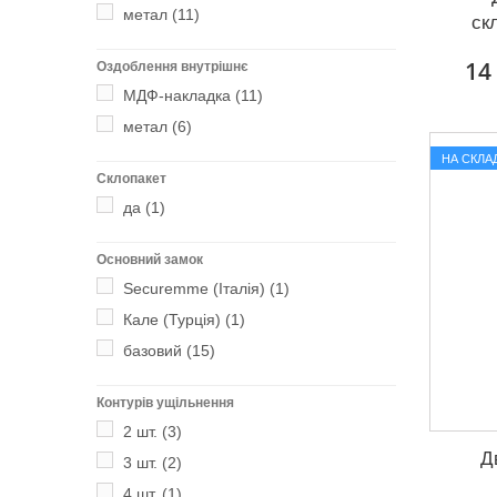
метал
(11)
ск
14
Оздоблення внутрішнє
МДФ-накладка
(11)
метал
(6)
НА СКЛАД
Склопакет
да
(1)
Основний замок
Securemme (Італія)
(1)
Кале (Турція)
(1)
базовий
(15)
Контурів ущільнення
2 шт.
(3)
Д
3 шт.
(2)
4 шт.
(1)