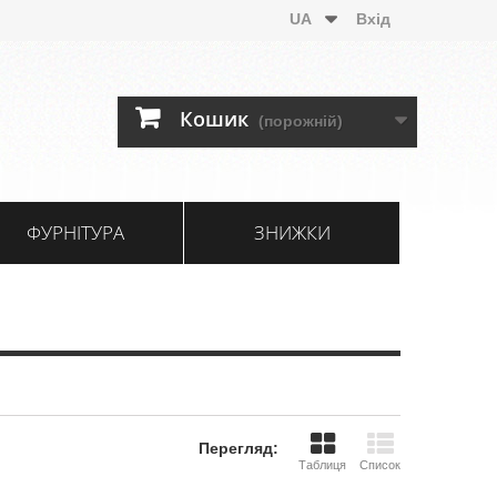
UA
Вхід
Кошик
(порожній)
ФУРНІТУРА
ЗНИЖКИ
Перегляд:
Таблиця
Список