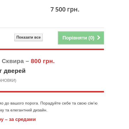
7 500 грн.
Показати все
Порівняти (
0
)
у Сквира –
800 грн.
г дверей
СТАНОВКИ)
ямо до вашого порога. Порадуйте себе та свою сім'ю
ку та елегантний дизайн.
ру – за средами