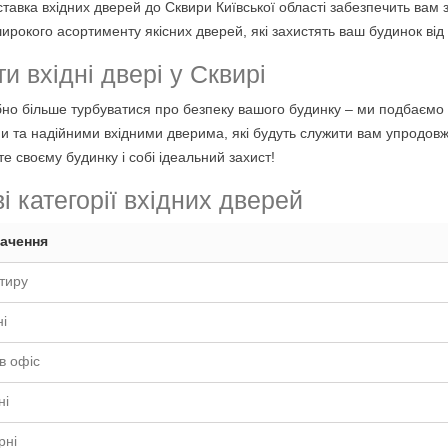
тавка вхідних дверей до Сквири Київської області забезпечить вам з
ирокого асортименту якісних дверей, які захистять ваш будинок від
и вхідні двері у Сквирі
бно більше турбуватися про безпеку вашого будинку – ми подбаємо 
и та надійними вхідними дверима, які будуть служити вам упродовж
е своєму будинку і собі ідеальний захист!
і категорії вхідних дверей
ачення
тиру
і
 в офіс
ні
рні