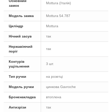
Основний
Mottura (Італія)
замок
Модель замка
Mottura 54.787
Циліндр
Mottura
Нічний засув
так
Нержавіючий
так
поріг
Контурів
3 шт.
ущільнення
Тип ручки
на розетці
Модель ручки
цинкова Gavroche
Бронєнакладка
втоплена
Антизрізи
так