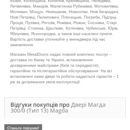
Козин, Колонщина, Копилов, Крюківщина, Лебедівка,
Литвинівка, Макарів, Малютянка Рубежівка, Мотовилівка,
Мотижин, Мощун, Немішаєве, Новосілки, Нові Безрадичі,
Нові Петрівці, Пилиповичі, Плесецьке, Погреби, Підгірці,
Проців, Пухівка, Рогозів, Рожівка, Рожни, Соснівка, Старі
Петрівці, Стоянка, Щасливе, Хотянівка, Чубинське, Юрів,
Яблунівка, Ясногородка, а також інші населені пункти.
Вартість доставки уточнюйте у менеджера під час
замовлення.
Магазин MetalDoors надає повний комплекс послуг –
доставка по Києву та Україні, встановлення
досвідченими майстрами (Київ та передмістя),
гарантійне та післягарантійне обслуговування. На всі
встановлені нами двері та роботи надається гарантія – 1
рік за дотримання умов експлуатації.
Відгуки покупців про
Двері Магда
300/0 (Тип 13) Magda
Станьте першим!