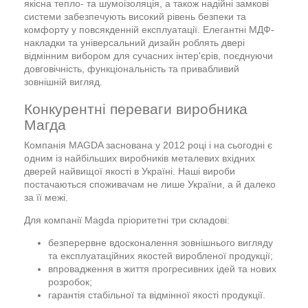
якісна тепло- та шумоізоляція, а також надійні замкові
системи забезпечують високий рівень безпеки та
комфорту у повсякденній експлуатації. Елегантні МДФ-
накладки та універсальний дизайн роблять двері
відмінним вибором для сучасних інтер'єрів, поєднуючи
довговічність, функціональність та привабливий
зовнішній вигляд.
Конкурентні переваги виробника
Магда
Компанія MAGDA заснована у 2012 році і на сьогодні є
одним із найбільших виробників металевих вхідних
дверей найвищої якості в Україні. Наші вироби
постачаються споживачам не лише України, а й далеко
за її межі.
Для компанії Magda пріоритетні три складові:
безперервне вдосконалення зовнішнього вигляду
та експлуатаційних якостей виробленої продукції;
впровадження в життя прогресивних ідей та нових
розробок;
гарантія стабільної та відмінної якості продукції.