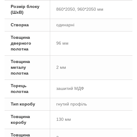
Розмір блоку
860*2050, 960*2050 мм
(ШxВ)
Створка
одинарні
Товщина
дверного
96 мм
полотна
Товщина
металу
2 мм
полотна
Торець
зашитий МДФ
полотна
Тип коробу
гнутий профіль
Товщина
130 мм
коробу
Товщина