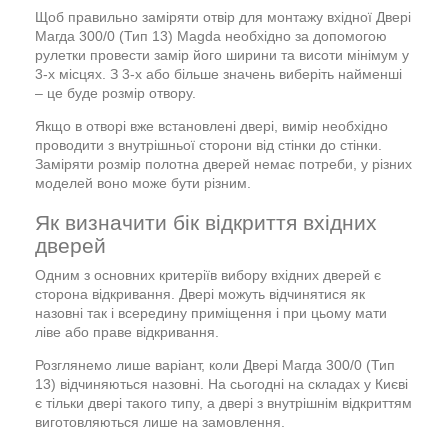
Щоб правильно заміряти отвір для монтажу вхідної Двері
Магда 300/0 (Тип 13) Magda необхідно за допомогою
рулетки провести замір його ширини та висоти мінімум у
3-х місцях. З 3-х або більше значень виберіть найменші
– це буде розмір отвору.
Якщо в отворі вже встановлені двері, вимір необхідно
проводити з внутрішньої сторони від стінки до стінки.
Заміряти розмір полотна дверей немає потреби, у різних
моделей воно може бути різним.
Як визначити бік відкриття вхідних
дверей
Одним з основних критеріїв вибору вхідних дверей є
сторона відкривання. Двері можуть відчинятися як
назовні так і всередину приміщення і при цьому мати
ліве або праве відкривання.
Розглянемо лише варіант, коли Двері Магда 300/0 (Тип
13) відчиняються назовні. На сьогодні на складах у Києві
є тільки двері такого типу, а двері з внутрішнім відкриттям
виготовляються лише на замовлення.