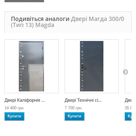
Подивіться аналоги
Двері Магда 300/0
(Тип 13) Magda
Двері Каліфорнія ...
Двері Технічні сі...
Двері
14 400 грн.
7 700 грн.
35 000
Купити
Купити
Куп