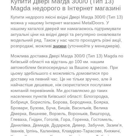
Купити Двері Магда 300/0 (Тип 13)
Magda недорого в Інтернет магазині
Купити недорого якісні вхідні Двері Магда 300/0 (Тип 13)
можна у нашому Інтернет магазині MetalDoors. У
нашому каталозі дверей ми намагаємось підтримувати
актуальні ціни на вхідні двері та регулярно оновлювати
модельний ряд. Також у нас часто проходять різні акції,
розпродажі, можливі
знижки
(уточнюйте у менеджерів).
Можлива доставка Двері Магда 300/0 (Тип 13) Magda по
Київській області на відстань до 100 км. нашим
автомобілем безпосередньо за Вашою адресою. При
цьому здебільшого є можливість домовитися про
доставку на певний час. Це не тільки зручно, але й
найчастіше дешевше, ніж скористатися послугами
компаній перевізників. Ми доставляємо до таких
населених пунктів Київської області: Білогородка,
Бобриця, Бориспіль, Борова, Бородянка, Боярка,
Бровари, Бузова, Буча, Бишів, Васильків, Велика
Дімерка, Вишневе, Ворзель, Вороньків, Вишгород,
Глеваха, Гнідин, Гоголів, Гора, Горенка, Гостомель,
Данилівка, Демидів, Дударков, Димер, Забуччя, Зазим'я,
Іванків, Ірпінь, Калинівка, Клавдієво-Тарасове, Княжичі,