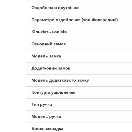
Оздоблення внутрішнє
Параметри оздоблення (зовні/всередині)
Кількість навісів
Основний замок
Модель замка
Додатковий замок
Модель додаткового замку
Контурів ущільнення
Тип ручки
Модель ручки
Бронєнакладка