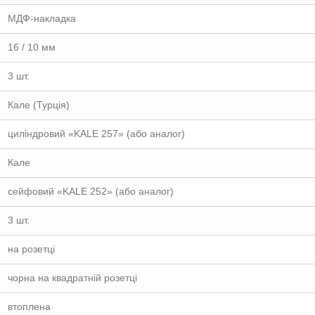
МДФ-накладка
16 / 10 мм
3 шт.
Кале (Турція)
циліндровий «KALE 257» (або аналог)
Кале
сейфовий «KALE 252» (або аналог)
3 шт.
на розетці
чорна на квадратній розетці
втоплена