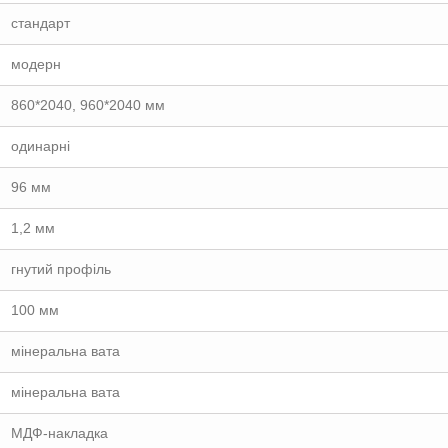
стандарт
модерн
860*2040, 960*2040 мм
одинарні
96 мм
1,2 мм
гнутий профіль
100 мм
мінеральна вата
мінеральна вата
МДФ-накладка