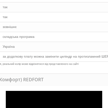
так
так
зовнішнє
складська програма
Україна
за додаткову плату можна замінити циліндр на протизламний 
 реальний колір може відрізнятися від представленого на сайті
(Комфорт) REDFORT