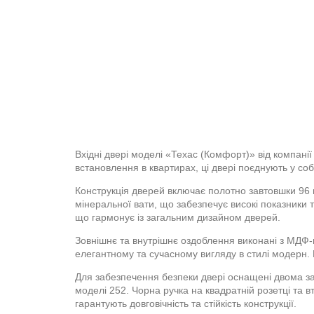
Вхідні двері моделі «Техас (Комфорт)» від компан
встановлення в квартирах, ці двері поєднують у собі 
Конструкція дверей включає полотно завтовшки 96 
мінеральної вати, що забезпечує високі показники
що гармонує із загальним дизайном дверей.
Зовнішнє та внутрішнє оздоблення виконані з МДФ-
елегантному та сучасному вигляду в стилі модерн. Н
Для забезпечення безпеки двері оснащені двома 
моделі 252. Чорна ручка на квадратній розетці та в
гарантують довговічність та стійкість конструкції.