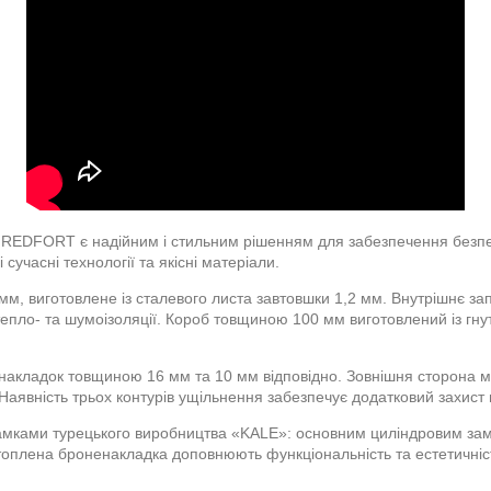
ії REDFORT є надійним і стильним рішенням для забезпечення безпе
сучасні технології та якісні матеріали.
мм, виготовлене із сталевого листа завтовшки 1,2 мм. Внутрішнє за
 тепло- та шумоізоляції. Короб товщиною 100 мм виготовлений із г
накладок товщиною 16 мм та 10 мм відповідно. Зовнішня сторона ма
аявність трьох контурів ущільнення забезпечує додатковий захист ві
замками турецького виробництва «KALE»: основним циліндровим за
топлена броненакладка доповнюють функціональність та естетичність