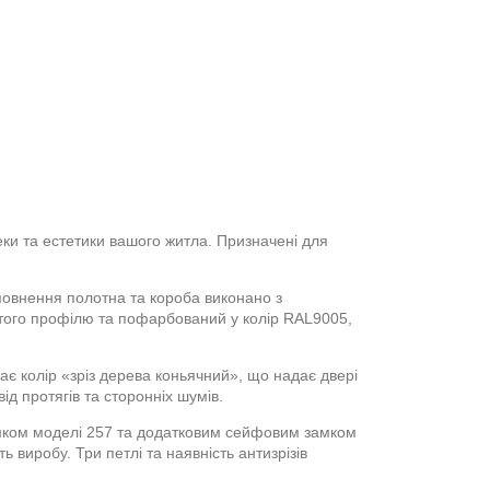
ки та естетики вашого житла. Призначені для
повнення полотна та короба виконано з
нутого профілю та пофарбований у колір RAL9005,
є колір «зріз дерева коньячний», що надає двері
д протягів та сторонніх шумів.
мком моделі 257 та додатковим сейфовим замком
 виробу. Три петлі та наявність антизрізів