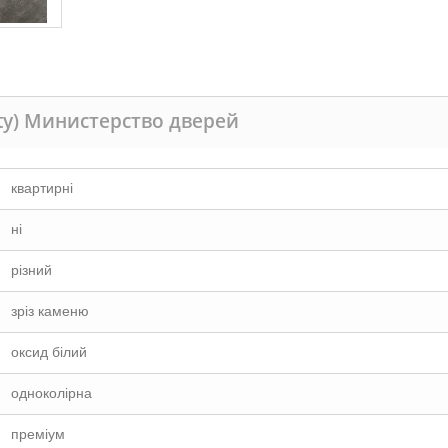
ity) Министерство дверей
квартирні
ні
різний
зріз каменю
оксид білий
одноколірна
преміум