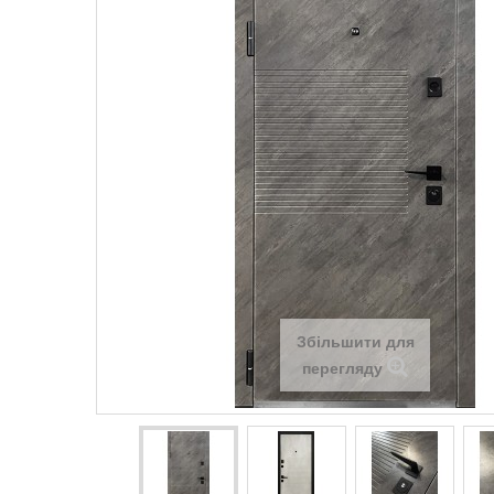
Збільшити для
перегляду