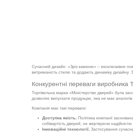
Сучасний дизайн: «Зріз каменю» – ексклюзивне покр
витриманість стилю та додають динаміку дизайну. Зс
Конкурентні переваги виробника 
Торгівельна марка «Міністерство дверей» була зас
дозволяє випускати продукцію, яка не має аналогів 
Компанія має такі переваги:
Доступна якість.
Політика компанії заснована
собівартість дверей, не жертвуючи надійністю 
Інноваційні технології.
Застосування сучасних