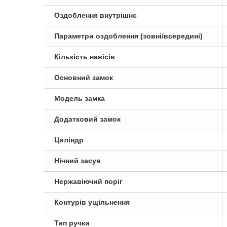
Оздоблення внутрішнє
Параметри оздоблення (зовні/всередині)
Кількість навісів
Основний замок
Модель замка
Додатковий замок
Циліндр
Нічний засув
Нержавіючий поріг
Контурів ущільнення
Тип ручки