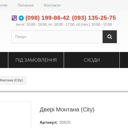
нтія
Питання
Контакти
(098) 199-86-42
(093) 135-25-75
,
пн-чт: 10:00 - 19:00, пт: 10:00 - 17:00, сб (тел.): 10:00 - 15:00
ПІД ЗАМОВЛЕННЯ
СХОДИ
Монтана (City)
Двері Монтана (City)
Артикул:
30825