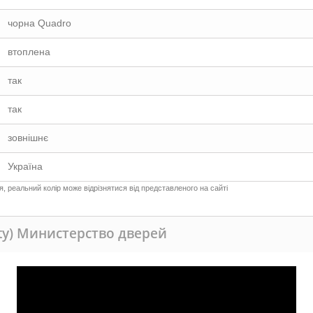
чорна Quadro
втоплена
так
так
зовнішнє
Україна
 реальний колір може відрізнятися від представленого на сайті
ity) Министерство дверей