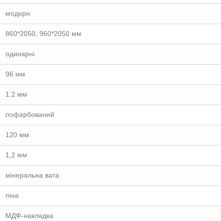
модерн
860*2050, 960*2050 мм
одинарні
96 мм
1,2 мм
пофарбований
120 мм
1,2 мм
мінеральна вата
піна
МДФ-накладка