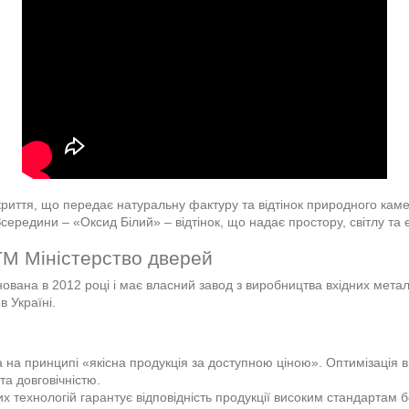
иття, що передає натуральну фактуру та відтінок природного каменю
ередини – «Оксид Білий» – відтінок, що надає простору, світлу та 
ТМ Міністерство дверей
нована в 2012 році і має власний завод з виробництва вхідних мет
в Україні.
 на принципі «якісна продукція за доступною ціною». Оптимізація 
та довговічністю.
 технологій гарантує відповідність продукції високим стандартам б