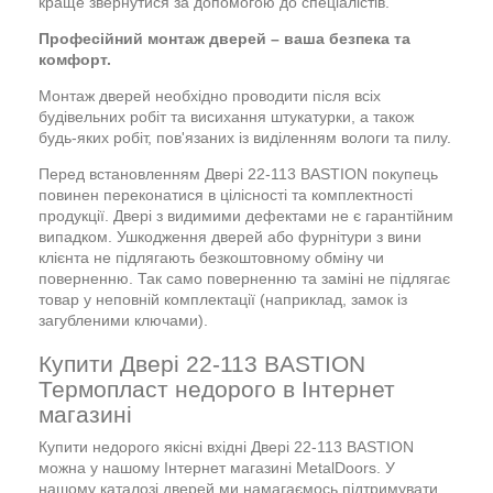
краще звернутися за допомогою до спеціалістів.
Професійний монтаж дверей – ваша безпека та
комфорт.
Монтаж дверей необхідно проводити після всіх
будівельних робіт та висихання штукатурки, а також
будь-яких робіт, пов'язаних із виділенням вологи та пилу.
Перед встановленням Двері 22-113 BASTION покупець
повинен переконатися в цілісності та комплектності
продукції. Двері з видимими дефектами не є гарантійним
випадком. Ушкодження дверей або фурнітури з вини
клієнта не підлягають безкоштовному обміну чи
поверненню. Так само поверненню та заміні не підлягає
товар у неповній комплектації (наприклад, замок із
загубленими ключами).
Купити Двері 22-113 BASTION
Термопласт недорого в Інтернет
магазині
Купити недорого якісні вхідні Двері 22-113 BASTION
можна у нашому Інтернет магазині MetalDoors. У
нашому каталозі дверей ми намагаємось підтримувати