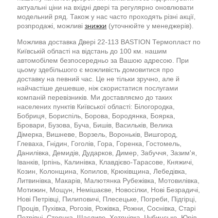
актуальні ціни на вхідні двері та регулярно оновлювати
модельний ряд. Також у нас часто проходять різні акції,
розпродажі, можливі
знижки
(уточнюйте у менеджерів).
Можлива доставка Двері 22-113 BASTION Термопласт по
Київській області на відстань до 100 км. нашим
автомобілем безпосередньо за Вашою адресою. При
цьому здебільшого є можливість домовитися про
доставку на певний час. Це не тільки зручно, але й
найчастіше дешевше, ніж скористатися послугами
компаній перевізників. Ми доставляємо до таких
населених пунктів Київської області: Білогородка,
Бобриця, Бориспіль, Борова, Бородянка, Боярка,
Бровари, Бузова, Буча, Бишів, Васильків, Велика
Дімерка, Вишневе, Ворзель, Вороньків, Вишгород,
Глеваха, Гнідин, Гоголів, Гора, Горенка, Гостомель,
Данилівка, Демидів, Дударков, Димер, Забуччя, Зазим'я,
Іванків, Ірпінь, Калинівка, Клавдієво-Тарасове, Княжичі,
Козин, Колонщина, Копилов, Крюківщина, Лебедівка,
Литвинівка, Макарів, Малютянка Рубежівка, Мотовилівка,
Мотижин, Мощун, Немішаєве, Новосілки, Нові Безрадичі,
Нові Петрівці, Пилиповичі, Плесецьке, Погреби, Підгірці,
Проців, Пухівка, Рогозів, Рожівка, Рожни, Соснівка, Старі
Петрівці, Стоянка, Щасливе, Хотянівка, Чубинське, Юрів,