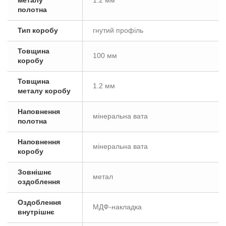
металу
1.2 мм
полотна
Тип коробу
гнутий профіль
Товщина
100 мм
коробу
Товщина
1.2 мм
металу коробу
Наповнення
мінеральна вата
полотна
Наповнення
мінеральна вата
коробу
Зовнішнє
метал
оздоблення
Оздоблення
МДФ-накладка
внутрішнє