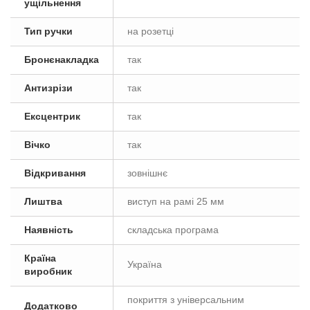
ущільнення
Тип ручки
на розетці
Бронєнакладка
так
Антизрізи
так
Ексцентрик
так
Вічко
так
Відкривання
зовнішнє
Лиштва
виступ на рамі 25 мм
Наявність
складська програма
Країна
Україна
виробник
покриття з універсальним
Додатково