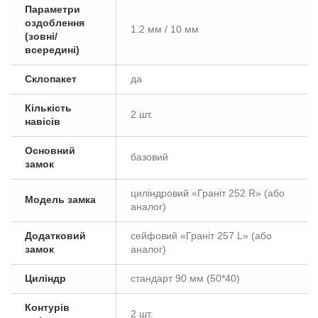
Параметри
оздоблення
1.2 мм / 10 мм
(зовні/
всередині)
Склопакет
да
Кількість
2 шт.
навісів
Основний
базовий
замок
циліндровий «Граніт 252 R» (або
Модель замка
аналог)
Додатковий
сейфовий «Граніт 257 L» (або
замок
аналог)
Циліндр
стандарт 90 мм (50*40)
Контурів
2 шт.