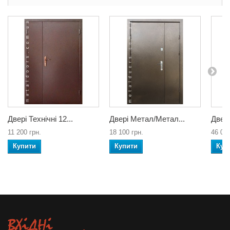
Двері Технічні 12...
Двері Метал/Метал...
Двері
11 200 грн.
18 100 грн.
46 000
Купити
Купити
Куп