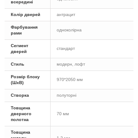
всередині
Колір дверей
антрацит
Фарбування
одноколірна
рами
Сегмент
стандарт
дверей
Стиль
модерн, лофт
Розмір блоку
970*2050 мм
(ШxВ)
Створка
полуторні
Товщина
дверного
70 мм
полотна
Товщина