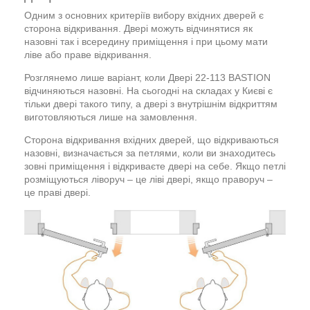
Одним з основних критеріїв вибору вхідних дверей є
сторона відкривання. Двері можуть відчинятися як
назовні так і всередину приміщення і при цьому мати
ліве або праве відкривання.
Розглянемо лише варіант, коли Двері 22-113 BASTION
відчиняються назовні. На сьогодні на складах у Києві є
тільки двері такого типу, а двері з внутрішнім відкриттям
виготовляються лише на замовлення.
Сторона відкривання вхідних дверей, що відкриваються
назовні, визначається за петлями, коли ви знаходитесь
зовні приміщення і відкриваєте двері на себе. Якщо петлі
розміщуються ліворуч – це ліві двері, якщо праворуч –
це праві двері.