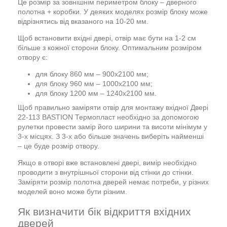
Це розмір за зовнішнім периметром блоку – дверного
полотна + коробки. У деяких моделях розмір блоку може
відрізнятись від вказаного на 10-20 мм.
Щоб встановити вхідні двері, отвір має бути на 1-2 см
більше з кожної сторони блоку. Оптимальним розміром
отвору є:
для блоку 860 мм – 900х2100 мм;
для блоку 960 мм – 1000х2100 мм;
для блоку 1200 мм – 1240х2100 мм.
Щоб правильно заміряти отвір для монтажу вхідної Двері
22-113 BASTION Термопласт необхідно за допомогою
рулетки провести замір його ширини та висоти мінімум у
3-х місцях. З 3-х або більше значень виберіть найменші
– це буде розмір отвору.
Якщо в отворі вже встановлені двері, вимір необхідно
проводити з внутрішньої сторони від стінки до стінки.
Заміряти розмір полотна дверей немає потреби, у різних
моделей воно може бути різним.
Як визначити бік відкриття вхідних
дверей