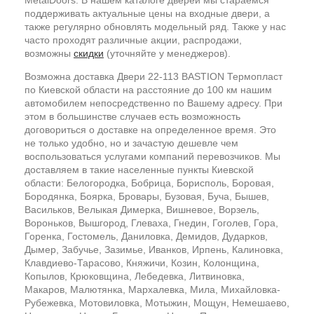
поддерживать актуальные цены на входные двери, а
также регулярно обновлять модельный ряд. Также у нас
часто проходят различные акции, распродажи,
возможны
скидки
(уточняйте у менеджеров).
Возможна доставка Двери 22-113 BASTION Термопласт
по Киевской области на расстояние до 100 км нашим
автомобилем непосредственно по Вашему адресу. При
этом в большинстве случаев есть возможность
договориться о доставке на определенное время. Это
не только удобно, но и зачастую дешевле чем
воспользоваться услугами компаний перевозчиков. Мы
доставляем в такие населенные пункты Киевской
области: Белогородка, Бобрица, Борисполь, Боровая,
Бородянка, Боярка, Бровары, Бузовая, Буча, Бышев,
Васильков, Велыкая Димерка, Вишневое, Ворзель,
Вороньков, Вышгород, Глеваха, Гнедин, Гоголев, Гора,
Горенка, Гостомель, Даниловка, Демидов, Дударков,
Дымер, Забучье, Зазимье, Иванков, Ирпень, Калиновка,
Клавдиево-Тарасово, Княжичи, Козин, Колонщина,
Копылов, Крюковщина, Лебедевка, Литвиновка,
Макаров, Малютянка, Мархалевка, Мила, Михайловка-
Рубежевка, Мотовиловка, Мотыжин, Мощун, Немешаево,