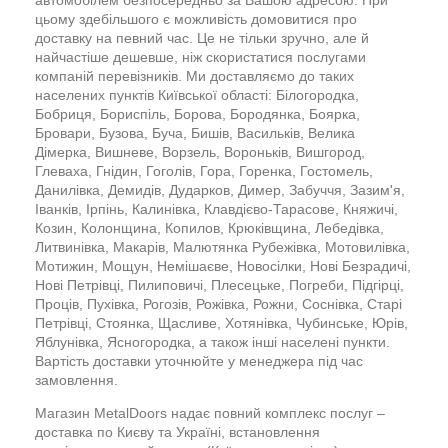
автомобілем безпосередньо за Вашою адресою. При
цьому здебільшого є можливість домовитися про
доставку на певний час. Це не тільки зручно, але й
найчастіше дешевше, ніж скористатися послугами
компаній перевізників. Ми доставляємо до таких
населених пунктів Київської області: Білогородка,
Бобриця, Бориспіль, Борова, Бородянка, Боярка,
Бровари, Бузова, Буча, Бишів, Васильків, Велика
Дімерка, Вишневе, Ворзель, Вороньків, Вишгород,
Глеваха, Гнідин, Гоголів, Гора, Горенка, Гостомель,
Данилівка, Демидів, Дударков, Димер, Забуччя, Зазим'я,
Іванків, Ірпінь, Калинівка, Клавдієво-Тарасове, Княжичі,
Козин, Колонщина, Копилов, Крюківщина, Лебедівка,
Литвинівка, Макарів, Малютянка Рубежівка, Мотовилівка,
Мотижин, Мощун, Немішаєве, Новосілки, Нові Безрадичі,
Нові Петрівці, Пилиповичі, Плесецьке, Погреби, Підгірці,
Проців, Пухівка, Рогозів, Рожівка, Рожни, Соснівка, Старі
Петрівці, Стоянка, Щасливе, Хотянівка, Чубинське, Юрів,
Яблунівка, Ясногородка, а також інші населені пункти.
Вартість доставки уточнюйте у менеджера під час
замовлення.
Магазин MetalDoors надає повний комплекс послуг –
доставка по Києву та Україні, встановлення