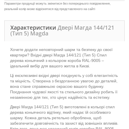
Параметри продукції можуть змінитися без попереднього повідомлення,
реальний колір може відрізнятися від представленого на сайті
Характеристики
Двері Магда 144/121
(Тип 5) Magda
Хочете додати неповторний шарм та безпеку до своєї
квартири? Вхідні двері Магда 144/121 (Тип 5) Спил
дерева коньячний з кольором короба RAL-9005 –
ідеальний вибір для вашого житла в Києві.
Ці ексклюзивні вхідні двері поєднують у собі елегантність
та міцність. Створена з бездоганною увагою до деталей,
вона стане справжньою окрасою вашого будинку.
Поєднання чудової якості та стильного дизайну робить її
незамінною для тих, хто цінує надійність та естетику.
Двері Магда 144/121 (Тип 5) виготовлені в кольорі спил
дерева коньячного відтінку, який надає їй особливого
шарму. Кожна деталь ретельно оброблена, щоб
забезпечити довговічність та захист від зовнішніх впливів.
Крім того, вона має класичний колір коробки RAL-9005,