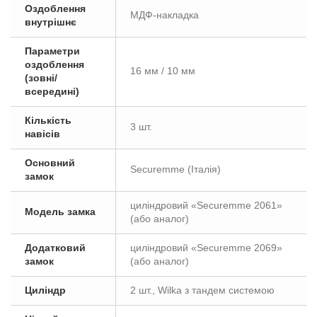
Оздоблення
МДФ-накладка
внутрішнє
Параметри
оздоблення
16 мм / 10 мм
(зовні/
всередині)
Кількість
3 шт.
навісів
Основний
Securemme (Італія)
замок
циліндровий «Securemme 2061»
Модель замка
(або аналог)
Додатковий
циліндровий «Securemme 2069»
замок
(або аналог)
Циліндр
2 шт., Wilka з тандем системою