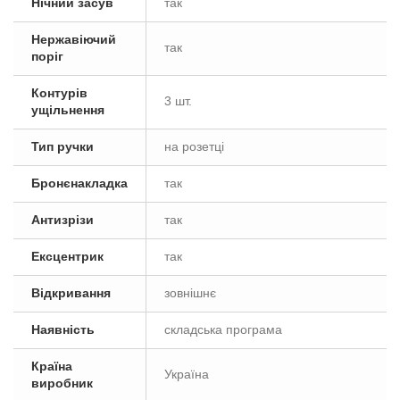
Нічний засув
так
Нержавіючий
так
поріг
Контурів
3 шт.
ущільнення
Тип ручки
на розетці
Бронєнакладка
так
Антизрізи
так
Ексцентрик
так
Відкривання
зовнішнє
Наявність
складська програма
Країна
Україна
виробник