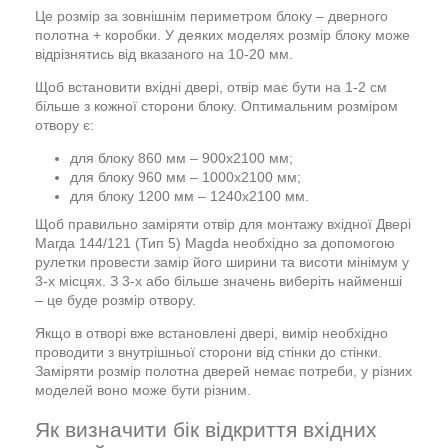
Це розмір за зовнішнім периметром блоку – дверного
полотна + коробки. У деяких моделях розмір блоку може
відрізнятись від вказаного на 10-20 мм.
Щоб встановити вхідні двері, отвір має бути на 1-2 см
більше з кожної сторони блоку. Оптимальним розміром
отвору є:
для блоку 860 мм – 900х2100 мм;
для блоку 960 мм – 1000х2100 мм;
для блоку 1200 мм – 1240х2100 мм.
Щоб правильно заміряти отвір для монтажу вхідної Двері
Магда 144/121 (Тип 5) Magda необхідно за допомогою
рулетки провести замір його ширини та висоти мінімум у
3-х місцях. З 3-х або більше значень виберіть найменші
– це буде розмір отвору.
Якщо в отворі вже встановлені двері, вимір необхідно
проводити з внутрішньої сторони від стінки до стінки.
Заміряти розмір полотна дверей немає потреби, у різних
моделей воно може бути різним.
Як визначити бік відкриття вхідних