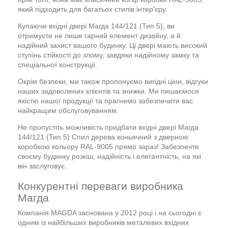
який підходить для багатьох стилів інтер'єру.
Купаючи вхідні двері Магда 144/121 (Тип 5), ви
отримуєте не лише гарний елемент дизайну, а й
надійний захист вашого будинку. Ці двері мають високий
ступінь стійкості до злому, завдяки надійному замку та
спеціальної конструкції.
Окрім безпеки, ми також пропонуємо вигідні ціни, відгуки
наших задоволених клієнтів та знижки. Ми пишаємося
якістю нашої продукції та прагнемо забезпечити вас
найкращим обслуговуванням.
Не пропустіть можливість придбати вхідні двері Магда
144/121 (Тип 5) Спил дерева коньячний з дверною
коробкою кольору RAL-9005 прямо зараз! Забезпечте
своєму будинку розкіш, надійність і елегантність, на які
він заслуговує.
Конкурентні переваги виробника
Магда
Компанія MAGDA заснована у 2012 році і на сьогодні є
одним із найбільших виробників металевих вхідних