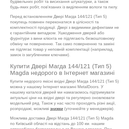
будівельних робіт та висихання штукатурки, а також
будь-яких робіт, пов'язаних із виділенням вологи та пилу.
Перед встановленням Двері Магда 144/121 (Тип 5)
покупець повинен переконатися в цілісності та
комплектності продукції. Двері з видимими дефектами не
є гарантійним випадком. Ушкодження дверей або
фурнітури з вини клієнта не підлягають безкоштовному
обміну чи поверненню. Так само поверненню та заміні
не підлягає товар у неповній комплектації (наприклад,
замок із загубленими ключами).
Купити Двері Магда 144/121 (Тип 5)
Magda недорого в Інтернет магазині
Купити недорого якісні вхідні Двері Магда 144/121 (Тип 5)
можна у нашому Інтернет магазині MetalDoors. У
нашому каталозі дверей ми намагаємось підтримувати
актуальні ціни на вхідні двері та регулярно оновлювати
модельний ряд. Також у нас часто проходять різні акції,
розпродажі, можливі
знижки
(уточнюйте у менеджерів).
Можлива доставка Двері Магда 144/121 (Тип 5) Magda
по Київській області на відстань до 100 км. нашим