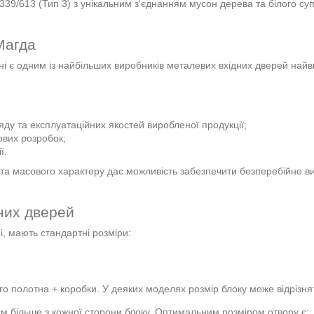
 339/613 (Тип 3) з унікальним з'єднанням мусон дерева та білого суп
Магда
і є одним із найбільших виробників металевих вхідних дверей найви
ду та експлуатаційних якостей виробленої продукції;
ових розробок;
ї.
та масового характеру дає можливість забезпечити безперебійне ви
них дверей
і, мають стандартні розміри:
о полотна + коробки. У деяких моделях розмір блоку може відрізнят
 см більше з кожної сторони блоку. Оптимальним розміром отвору є: