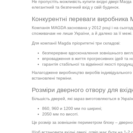
Не пропустіть можливість купити вхідні двері Магда
елегантний та безпечний вхід у свій будинок.
Конкурентні переваги виробника 
Компанія MAGDA заснована у 2012 році і на сьогодн
споживачам не лише України, а й далеко за її межі.
Для компанії Magda пріоритетні три складові:
безперервне вдосконалення зовнішнього вигля
впровадження в життя прогресивних ідей та н
гарантія стабільної та відмінної якості продукці
Налагоджене виробництво виробів індивідуального 
встановлені терміни.
Розміри дверного отвору для вхід
Більшість дверей, які зараз виготовляються в Україн
860, 960 и 1200 мм по ширині;
2050 мм по висоті.
Це розмір за зовнішнім периметром блоку – дверног
Щоб встановити вхідні двері, отвір має бути на 1-2