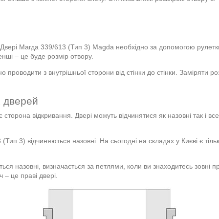
 Двері Магда 339/613 (Тип 3) Magda необхідно за допомогою рулетк
енші – це буде розмір отвору.
но проводити з внутрішньої сторони від стінки до стінки. Заміряти р
х дверей
є сторона відкривання. Двері можуть відчинятися як назовні так і в
Тип 3) відчиняються назовні. На сьогодні на складах у Києві є тільки
ься назовні, визначається за петлями, коли ви знаходитесь зовні пр
 – це праві двері.