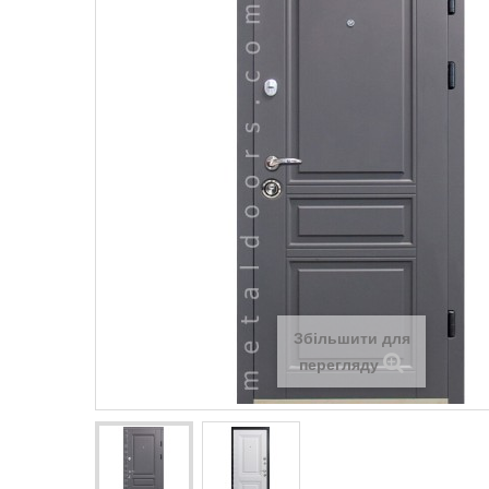
Збільшити для
перегляду