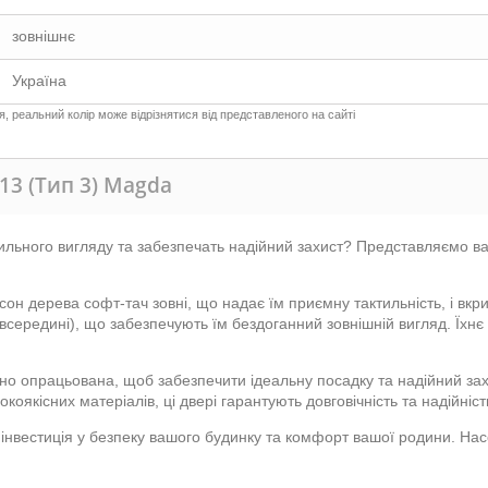
зовнішнє
Україна
 реальний колір може відрізнятися від представленого на сайті
13 (Тип 3) Magda
стильного вигляду та забезпечать надійний захист? Представляємо ва
мусон дерева софт-тач зовні, що надає їм приємну тактильність, і вкр
(всередині), що забезпечують їм бездоганний зовнішній вигляд. Їхнє
но опрацьована, щоб забезпечити ідеальну посадку та надійний зах
оякісних матеріалів, ці двері гарантують довговічність та надійніст
 інвестиція у безпеку вашого будинку та комфорт вашої родини. На