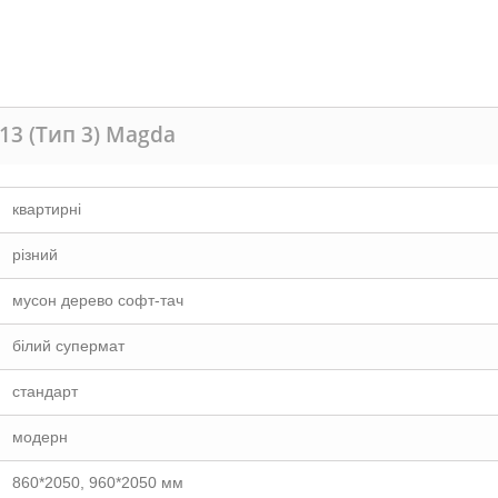
13 (Тип 3) Magda
квартирні
різний
мусон дерево софт-тач
білий супермат
стандарт
модерн
860*2050, 960*2050 мм