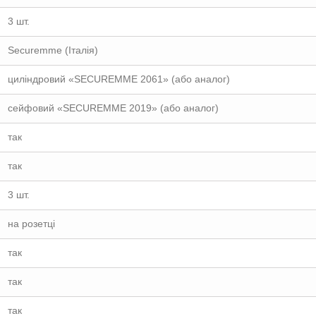
3 шт.
Securemme (Італія)
циліндровий «SECUREMME 2061» (або аналог)
сейфовий «SECUREMME 2019» (або аналог)
так
так
3 шт.
на розетці
так
так
так