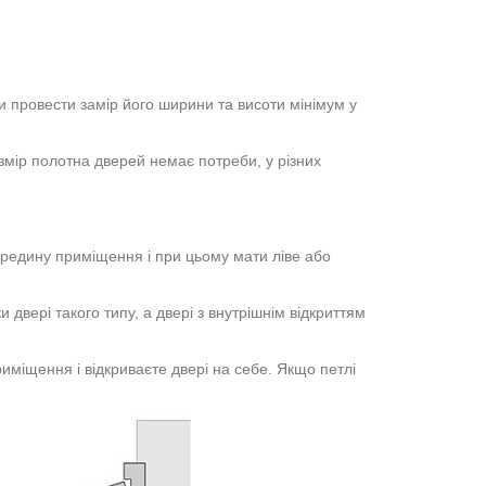
и провести замір його ширини та висоти мінімум у
озмір полотна дверей немає потреби, у різних
середину приміщення і при цьому мати ліве або
 двері такого типу, а двері з внутрішнім відкриттям
иміщення і відкриваєте двері на себе. Якщо петлі