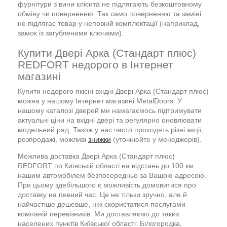
фурнітури з вини клієнта не підлягають безкоштовному
обміну чи поверненню. Так само поверненню та заміні
не підлягає товар у неповній комплектації (наприклад,
замок із загубленими ключами).
Купити Двері Арка (Стандарт плюс)
REDFORT недорого в Інтернет
магазині
Купити недорого якісні вхідні Двері Арка (Стандарт плюс)
можна у нашому Інтернет магазині MetalDoors. У
нашому каталозі дверей ми намагаємось підтримувати
актуальні ціни на вхідні двері та регулярно оновлювати
модельний ряд. Також у нас часто проходять різні акції,
розпродажі, можливі
знижки
(уточнюйте у менеджерів).
Можлива доставка Двері Арка (Стандарт плюс)
REDFORT по Київській області на відстань до 100 км.
нашим автомобілем безпосередньо за Вашою адресою.
При цьому здебільшого є можливість домовитися про
доставку на певний час. Це не тільки зручно, але й
найчастіше дешевше, ніж скористатися послугами
компаній перевізників. Ми доставляємо до таких
населених пунктів Київської області: Білогородка,