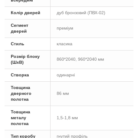
всередині
Колір дверей
дуб бронзовий (ПВХ-02)
Сегмент
преміум
дверей
Стиль
класика
Розмір блоку
860*2040, 960*2040 мм
(ШxВ)
Створка
одинарні
Товщина
дверного
86 мм
полотна
Товщина
металу
1,5-1,8 мм
полотна
Тип коробу
гнутий профіль