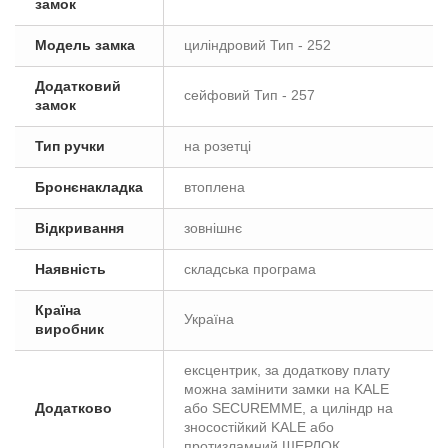
замок
Модель замка
циліндровий Тип - 252
Додатковий
сейфовий Тип - 257
замок
Тип ручки
на розетці
Бронєнакладка
втоплена
Відкривання
зовнішнє
Наявність
складська програма
Країна
Україна
виробник
ексцентрик, за додаткову плату
можна замінити замки на KALE
Додатково
або SECUREMME, а циліндр на
зносостійкий KALE або
протизламний ШЕРЛОК