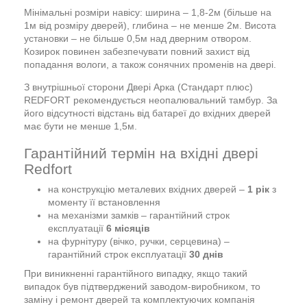
Мінімальні розміри навісу: ширина – 1,8-2м (більше на
1м від розміру дверей), глибина – не менше 2м. Висота
установки – не більше 0,5м над дверним отвором.
Козирок повинен забезпечувати повний захист від
попадання вологи, а також сонячних променів на двері.
З внутрішньої сторони Двері Арка (Стандарт плюс)
REDFORT рекомендується неопалювальний тамбур. За
його відсутності відстань від батареї до вхідних дверей
має бути не менше 1,5м.
Гарантійний термін на вхідні двері
Redfort
на конструкцію металевих вхідних дверей –
1 рік
з
моменту її встановлення
на механізми замків – гарантійний строк
експлуатації
6 місяців
на фурнітуру (вічко, ручки, серцевина) –
гарантійний строк експлуатації
30 днів
При виникненні гарантійного випадку, якщо такий
випадок був підтверджений заводом-виробником, то
заміну і ремонт дверей та комплектуючих компанія