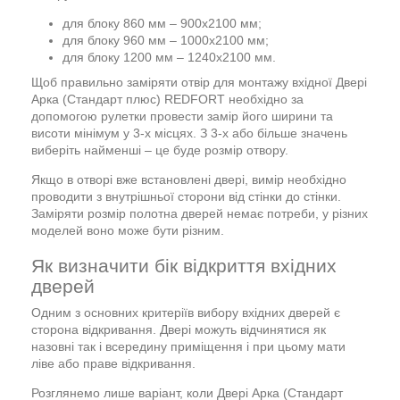
для блоку 860 мм – 900х2100 мм;
для блоку 960 мм – 1000х2100 мм;
для блоку 1200 мм – 1240х2100 мм.
Щоб правильно заміряти отвір для монтажу вхідної Двері
Арка (Стандарт плюс) REDFORT необхідно за
допомогою рулетки провести замір його ширини та
висоти мінімум у 3-х місцях. З 3-х або більше значень
виберіть найменші – це буде розмір отвору.
Якщо в отворі вже встановлені двері, вимір необхідно
проводити з внутрішньої сторони від стінки до стінки.
Заміряти розмір полотна дверей немає потреби, у різних
моделей воно може бути різним.
Як визначити бік відкриття вхідних
дверей
Одним з основних критеріїв вибору вхідних дверей є
сторона відкривання. Двері можуть відчинятися як
назовні так і всередину приміщення і при цьому мати
ліве або праве відкривання.
Розглянемо лише варіант, коли Двері Арка (Стандарт