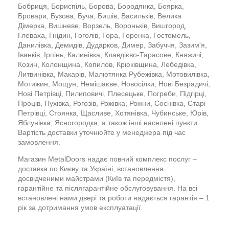
Бобриця, Бориспіль, Борова, Бородянка, Боярка,
Бровари, Бузова, Буча, Бишів, Васильків, Велика
Дімерка, Вишневе, Ворзель, Вороньків, Вишгород,
Глеваха, Гнідин, Гоголів, Гора, Горенка, Гостомель,
Данилівка, Демидів, Дударков, Димер, Забуччя, Зазим'я,
Іванків, Ірпінь, Калинівка, Клавдієво-Тарасове, Княжичі,
Козин, Колонщина, Копилов, Крюківщина, Лебедівка,
Литвинівка, Макарів, Малютянка Рубежівка, Мотовилівка,
Мотижин, Мощун, Немішаєве, Новосілки, Нові Безрадичі,
Нові Петрівці, Пилиповичі, Плесецьке, Погреби, Підгірці,
Проців, Пухівка, Рогозів, Рожівка, Рожни, Соснівка, Старі
Петрівці, Стоянка, Щасливе, Хотянівка, Чубинське, Юрів,
Яблунівка, Ясногородка, а також інші населені пункти.
Вартість доставки уточнюйте у менеджера під час
замовлення.
Магазин MetalDoors надає повний комплекс послуг –
доставка по Києву та Україні, встановлення
досвідченими майстрами (Київ та передмістя),
гарантійне та післягарантійне обслуговування. На всі
встановлені нами двері та роботи надається гарантія – 1
рік за дотримання умов експлуатації.