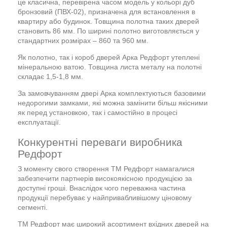
це класична, перевірена часом модель у кольорі дуб
бронзовий (ПВХ-02), призначена для встановлення в
квартиру або будинок. Товщина полотна таких дверей
становить 86 мм. По ширині полотно виготовляється у
стандартних розмірах – 860 та 960 мм.
Як полотно, так і короб дверей Арка Редфорт утеплені
мінеральною ватою. Товщина листа металу на полотні
складає 1,5-1,8 мм.
За замовчуванням двері Арка комплектуються базовими
недорогими замками, які можна замінити більш якісними
як перед установкою, так і самостійно в процесі
експлуатації.
Конкурентні переваги виробника
Редфорт
З моменту свого створення ТМ Редфорт намагалися
забезпечити партнерів високоякісною продукцією за
доступні гроші. Внаслідок чого переважна частина
продукції перебуває у найпривабливішому ціновому
сегменті.
ТМ Редфорт має широкий асортимент вхідних дверей на