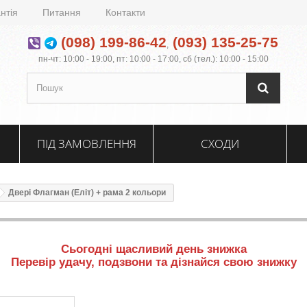
нтія
Питання
Контакти
(098) 199-86-42
(093) 135-25-75
,
пн-чт: 10:00 - 19:00, пт: 10:00 - 17:00, сб (тел.): 10:00 - 15:00
ПІД ЗАМОВЛЕННЯ
СХОДИ
Двері Флагман (Еліт) + рама 2 кольори
Сьогодні щасливий день знижка
Перевір удачу, подзвони та дізнайся свою знижку