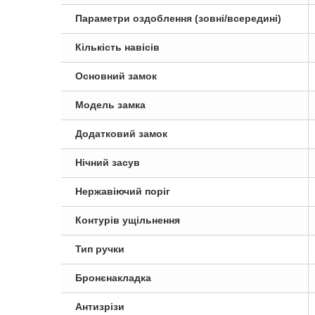
Параметри оздоблення (зовні/всередині)
Кількість навісів
Основний замок
Модель замка
Додатковий замок
Нічний засув
Нержавіючий поріг
Контурів ущільнення
Тип ручки
Бронєнакладка
Антизрізи