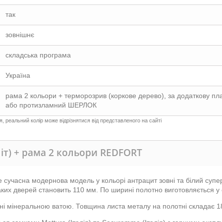
так
зовнішнє
складська програма
Україна
рама 2 кольори + терморозрив (коркове дерево), за додаткову пл
або протизламний ШЕРЛОК
 реальний колір може відрізнятися від представленого на сайті
іт) + рама 2 кольори REDFORT
е сучасна модернова модель у кольорі антрацит зовні та білий суп
аких дверей становить 110 мм. По ширині полотно виготовляється у 
і мінеральною ватою. Товщина листа металу на полотні складає 1