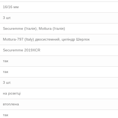
16/16 мм
3 шт.
Securemme (Італія), Mottura (Італія)
Mottura-797 (Italy) двосистемний, циліндр Шерлок
Securemme 2019XCR
так
так
3 шт.
на розетці
втоплена
так