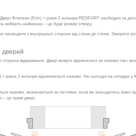
 Двері Флагман (Еліт) + рама 2 кольори REDFORT необхідно за доп
ень виберіть найменші – це буде розмір отвору.
но проводити з внутрішньої сторони від стінки до стінки. Заміряти р
х дверей
є сторона відкривання. Двері можуть відчинятися як назовні так і в
+ рама 2 кольори відчиняються назовні. На сьогодні на складах у Киє
ься назовні, визначається за петлями, коли ви знаходитесь зовні пр
 – це праві двері.