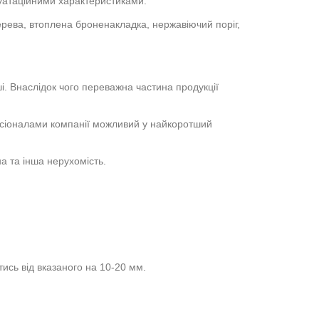
луатаційними характеристиками.
ерева, втоплена броненакладка, нержавіючий поріг,
. Внаслідок чого переважна частина продукції
есіоналами компанії можливий у найкоротший
на та інша нерухомість.
ись від вказаного на 10-20 мм.