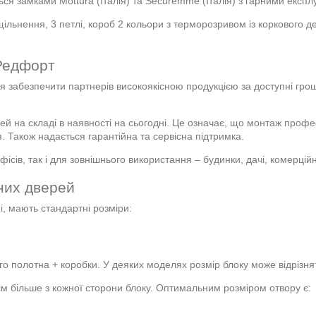
ся замками Mottura (Італія) та Securemme (Італія) з гарними експ
ільнення, 3 петлі, короб 2 кольори з терморозривом із коркового д
 Редфорт
забезпечити партнерів високоякісною продукцією за доступні гроші
.
й на складі в наявності на сьогодні. Це означає, що монтаж проф
. Також надається гарантійна та сервісна підтримка.
фісів, так і для зовнішнього використання – будинки, дачі, комерцій
них дверей
і, мають стандартні розміри:
о полотна + коробки. У деяких моделях розмір блоку може відрізнят
 см більше з кожної сторони блоку. Оптимальним розміром отвору є: