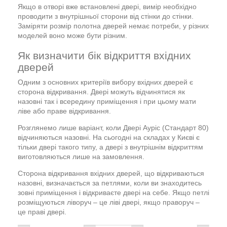
Якщо в отворі вже встановлені двері, вимір необхідно
проводити з внутрішньої сторони від стінки до стінки.
Заміряти розмір полотна дверей немає потреби, у різних
моделей воно може бути різним.
Як визначити бік відкриття вхідних
дверей
Одним з основних критеріїв вибору вхідних дверей є
сторона відкривання. Двері можуть відчинятися як
назовні так і всередину приміщення і при цьому мати
ліве або праве відкривання.
Розглянемо лише варіант, коли Двері Ауріс (Стандарт 80)
відчиняються назовні. На сьогодні на складах у Києві є
тільки двері такого типу, а двері з внутрішнім відкриттям
виготовляються лише на замовлення.
Сторона відкривання вхідних дверей, що відкриваються
назовні, визначається за петлями, коли ви знаходитесь
зовні приміщення і відкриваєте двері на себе. Якщо петлі
розміщуються ліворуч – це ліві двері, якщо праворуч –
це праві двері.