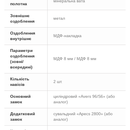
мінеральна вата
полотна
Зовнішнє
метал
оздоблення
Оздоблення
МДФ-накладка
внутрішнє
Параметри
оздоблення
МДФ 8 мм / МДФ 8 мм
(зовні/
всередині)
Кількість
2 шт.
навісів
Основний
циліндровий «Avers 96/S6» (або
замок
аналог)
Додатковий
сувальдний «Apecs 2800» (або
замок
аналог)