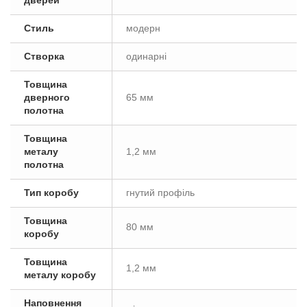
дверей
Стиль
модерн
Створка
одинарні
Товщина
дверного
65 мм
полотна
Товщина
металу
1,2 мм
полотна
Тип коробу
гнутий профіль
Товщина
80 мм
коробу
Товщина
1,2 мм
металу коробу
Наповнення