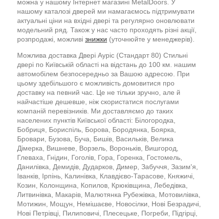
можна у нашому Інтернет магазині MetalDoors. У
нашому каталозі дверей ми намагаємось підтримувати
актуальні ціни на вхідні двері та регулярно оновлювати
модельний ряд. Також у нас часто проходять різні акції,
розпродажі, можливі
знижки
(уточнюйте у менеджерів).
Можлива доставка Двері Ауріс (Стандарт 80) Стильні
двері по Київській області на відстань до 100 км. нашим
автомобілем безпосередньо за Вашою адресою. При
цьому здебільшого є можливість домовитися про
доставку на певний час. Це не тільки зручно, але й
найчастіше дешевше, ніж скористатися послугами
компаній перевізників. Ми доставляємо до таких
населених пунктів Київської області: Білогородка,
Бобриця, Бориспіль, Борова, Бородянка, Боярка,
Бровари, Бузова, Буча, Бишів, Васильків, Велика
Дімерка, Вишневе, Ворзель, Вороньків, Вишгород,
Глеваха, Гнідин, Гоголів, Гора, Горенка, Гостомель,
Данилівка, Демидів, Дударков, Димер, Забуччя, Зазим'я,
Іванків, Ірпінь, Калинівка, Клавдієво-Тарасове, Княжичі,
Козин, Колонщина, Копилов, Крюківщина, Лебедівка,
Литвинівка, Макарів, Малютянка Рубежівка, Мотовилівка,
Мотижин, Мощун, Немішаєве, Новосілки, Нові Безрадичі,
Нові Петрівці, Пилиповичі, Плесецьке, Погреби, Підгірці,