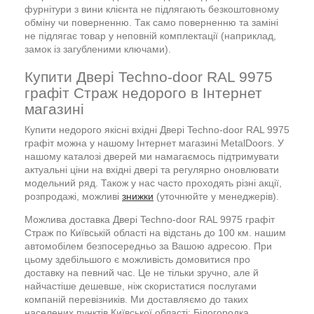
фурнітури з вини клієнта не підлягають безкоштовному
обміну чи поверненню. Так само поверненню та заміні
не підлягає товар у неповній комплектації (наприклад,
замок із загубленими ключами).
Купити Двері Techno-door RAL 9975
графіт Страж недорого в Інтернет
магазині
Купити недорого якісні вхідні Двері Techno-door RAL 9975
графіт можна у нашому Інтернет магазині MetalDoors. У
нашому каталозі дверей ми намагаємось підтримувати
актуальні ціни на вхідні двері та регулярно оновлювати
модельний ряд. Також у нас часто проходять різні акції,
розпродажі, можливі
знижки
(уточнюйте у менеджерів).
Можлива доставка Двері Techno-door RAL 9975 графіт
Страж по Київській області на відстань до 100 км. нашим
автомобілем безпосередньо за Вашою адресою. При
цьому здебільшого є можливість домовитися про
доставку на певний час. Це не тільки зручно, але й
найчастіше дешевше, ніж скористатися послугами
компаній перевізників. Ми доставляємо до таких
населених пунктів Київської області: Білогородка,