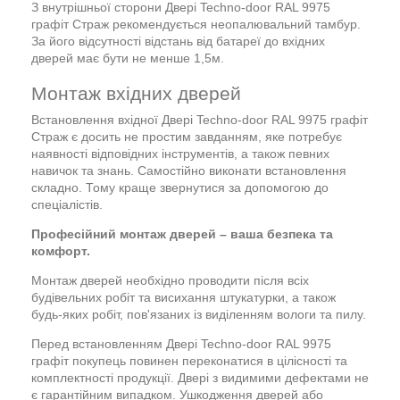
З внутрішньої сторони Двері Techno-door RAL 9975
графіт Страж рекомендується неопалювальний тамбур.
За його відсутності відстань від батареї до вхідних
дверей має бути не менше 1,5м.
Монтаж вхідних дверей
Встановлення вхідної Двері Techno-door RAL 9975 графіт
Страж є досить не простим завданням, яке потребує
наявності відповідних інструментів, а також певних
навичок та знань. Самостійно виконати встановлення
складно. Тому краще звернутися за допомогою до
спеціалістів.
Професійний монтаж дверей – ваша безпека та
комфорт.
Монтаж дверей необхідно проводити після всіх
будівельних робіт та висихання штукатурки, а також
будь-яких робіт, пов'язаних із виділенням вологи та пилу.
Перед встановленням Двері Techno-door RAL 9975
графіт покупець повинен переконатися в цілісності та
комплектності продукції. Двері з видимими дефектами не
є гарантійним випадком. Ушкодження дверей або