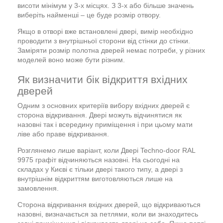
висоти мінімум у 3-х місцях. З 3-х або більше значень
виберіть найменші – це буде розмір отвору.
Якщо в отворі вже встановлені двері, вимір необхідно
проводити з внутрішньої сторони від стінки до стінки.
Заміряти розмір полотна дверей немає потреби, у різних
моделей воно може бути різним.
Як визначити бік відкриття вхідних
дверей
Одним з основних критеріїв вибору вхідних дверей є
сторона відкривання. Двері можуть відчинятися як
назовні так і всередину приміщення і при цьому мати
ліве або праве відкривання.
Розглянемо лише варіант, коли Двері Techno-door RAL
9975 графіт відчиняються назовні. На сьогодні на
складах у Києві є тільки двері такого типу, а двері з
внутрішнім відкриттям виготовляються лише на
замовлення.
Сторона відкривання вхідних дверей, що відкриваються
назовні, визначається за петлями, коли ви знаходитесь