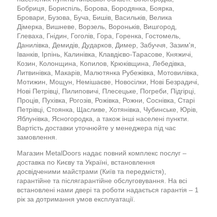
Бобриця, Бориспіль, Борова, Бородянка, Боярка,
Бровари, Бузова, Буча, Бишів, Васильків, Велика
Дімерка, Вишневе, Ворзель, Вороньків, Вишгород,
Глеваха, Гнідин, Гоголів, Гора, Горенка, Гостомель,
Данилівка, Демидів, Дударков, Димер, Забуччя, Зазим'я,
Іванків, Ірпінь, Калинівка, Клавдієво-Тарасове, Княжичі,
Козин, Колонщина, Копилов, Крюківщина, Лебедівка,
Литвинівка, Макарів, Малютянка Рубежівка, Мотовилівка,
Мотижин, Мощун, Немішаєве, Новосілки, Нові Безрадичі,
Нові Петрівці, Пилиповичі, Плесецьке, Погреби, Підгірці,
Проців, Пухівка, Рогозів, Рожівка, Рожни, Соснівка, Старі
Петрівці, Стоянка, Щасливе, Хотянівка, Чубинське, Юрів,
Яблунівка, Ясногородка, а також інші населені пункти.
Вартість доставки уточнюйте у менеджера під час
замовлення.
Магазин MetalDoors надає повний комплекс послуг –
доставка по Києву та Україні, встановлення
досвідченими майстрами (Київ та передмістя),
гарантійне та післягарантійне обслуговування. На всі
встановлені нами двері та роботи надається гарантія – 1
рік за дотримання умов експлуатації.