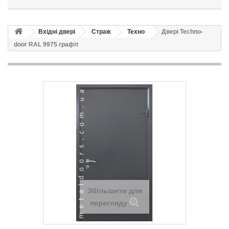
Вхідні двері
Страж
Техно
Двері Techno-
door RAL 9975 графіт
Збільшити для
перегляду