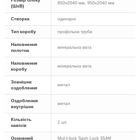
Розмір блоку
850x2040 мм, 950x2040 мм
(ШxВ)
Створка
одинарні
Тип коробу
профільна труба
Наповнення
мінеральна вата
полотна
Наповнення
мінеральна вата
коробу
Зовнішнє
метал
оздоблення
Оздоблення
метал
внутрішнє
Кількість
2 шт.
навісів
Основний
Mul-t-lock Sash Lock 354M