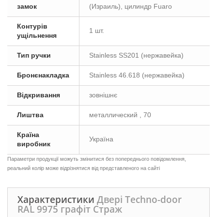
замок
(Израиль), цилиндр Fuaro
Контурів
1 шт.
ущільнення
Тип ручки
Stainless SS201 (нержавейка)
Бронєнакладка
Stainless 46.618 (нержавейка)
Відкривання
зовнішнє
Лиштва
металлический , 70
Країна
Україна
виробник
Параметри продукції можуть змінитися без попереднього повідомлення,
реальний колір може відрізнятися від представленого на сайті
Характеристики
Двері Techno-door
RAL 9975 графіт Страж