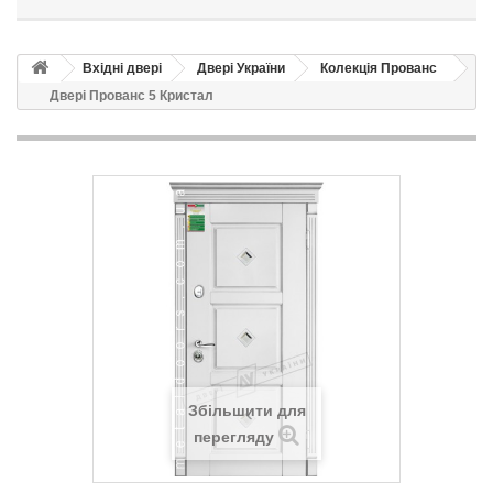
Вхідні двері
Двері України
Колекція Прованс
Двері Прованс 5 Кристал
Збільшити для
перегляду