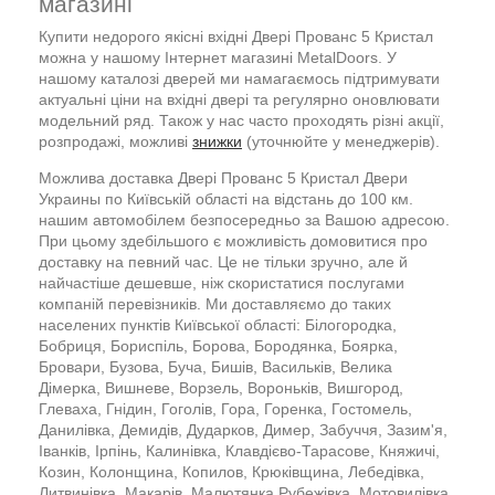
магазині
Купити недорого якісні вхідні Двері Прованс 5 Кристал
можна у нашому Інтернет магазині MetalDoors. У
нашому каталозі дверей ми намагаємось підтримувати
актуальні ціни на вхідні двері та регулярно оновлювати
модельний ряд. Також у нас часто проходять різні акції,
розпродажі, можливі
знижки
(уточнюйте у менеджерів).
Можлива доставка Двері Прованс 5 Кристал Двери
Украины по Київській області на відстань до 100 км.
нашим автомобілем безпосередньо за Вашою адресою.
При цьому здебільшого є можливість домовитися про
доставку на певний час. Це не тільки зручно, але й
найчастіше дешевше, ніж скористатися послугами
компаній перевізників. Ми доставляємо до таких
населених пунктів Київської області: Білогородка,
Бобриця, Бориспіль, Борова, Бородянка, Боярка,
Бровари, Бузова, Буча, Бишів, Васильків, Велика
Дімерка, Вишневе, Ворзель, Вороньків, Вишгород,
Глеваха, Гнідин, Гоголів, Гора, Горенка, Гостомель,
Данилівка, Демидів, Дударков, Димер, Забуччя, Зазим'я,
Іванків, Ірпінь, Калинівка, Клавдієво-Тарасове, Княжичі,
Козин, Колонщина, Копилов, Крюківщина, Лебедівка,
Литвинівка, Макарів, Малютянка Рубежівка, Мотовилівка,