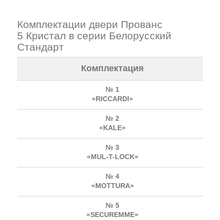
Комплектации двери Прованс
5 Кристал в серии Белорусский
Стандарт
Комплектация
№ 1
«RICCARDI»
№ 2
«KALE»
№ 3
«MUL-T-LOCK»
№ 4
«MOTTURA»
№ 5
«SECUREMME»