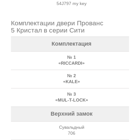
54J797 my key
Комплектации двери Прованс
5 Кристал в серии Сити
Комплектация
№ 1
«RICCARDI»
№ 2
«KALE»
№ 3
«MUL-T-LOCK»
Верхний замок
Сувальдный
706