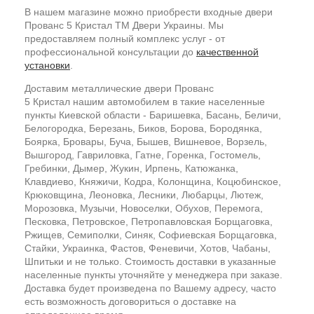
В нашем магазине можно приобрести входные двери
Прованс 5 Кристал ТМ Двери Украины. Мы
предоставляем полный комплекс услуг - от
профессиональной консультации до
качественной
установки
.
Доставим металлические двери Прованс
5 Кристал нашим автомобилем в такие населенные
пункты Киевской области - Баришевка, Басань, Беличи,
Белогородка, Березань, Биков, Борова, Бородянка,
Боярка, Бровары, Буча, Бышев, Вишневое, Ворзель,
Вышгород, Гавриловка, Гатне, Горенка, Гостомель,
Гребинки, Дымер, Жукин, Ирпень, Катюжанка,
Клавдиево, Княжичи, Кодра, Колонщина, Коцюбинское,
Крюковщина, Леоновка, Лесники, Любарцы, Лютеж,
Морозовка, Музычи, Новоселки, Обухов, Перемога,
Песковка, Петровское, Петропавловская Борщаговка,
Ржищев, Семиполки, Синяк, Софиевская Борщаговка,
Стайки, Украинка, Фастов, Феневичи, Хотов, Чабаны,
Шпитьки и не только. Стоимость доставки в указанные
населенные пункты уточняйте у менеджера при заказе.
Доставка будет произведена по Вашему адресу, часто
есть возможность договориться о доставке на