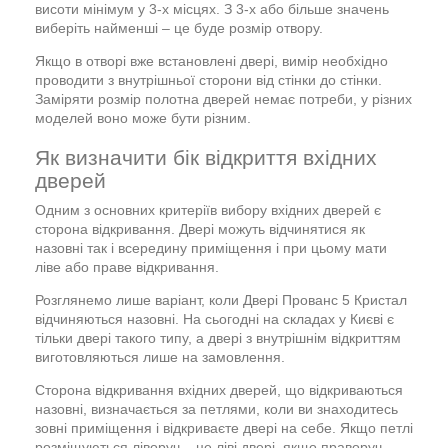
висоти мінімум у 3-х місцях. З 3-х або більше значень
виберіть найменші – це буде розмір отвору.
Якщо в отворі вже встановлені двері, вимір необхідно
проводити з внутрішньої сторони від стінки до стінки.
Заміряти розмір полотна дверей немає потреби, у різних
моделей воно може бути різним.
Як визначити бік відкриття вхідних
дверей
Одним з основних критеріїв вибору вхідних дверей є
сторона відкривання. Двері можуть відчинятися як
назовні так і всередину приміщення і при цьому мати
ліве або праве відкривання.
Розглянемо лише варіант, коли Двері Прованс 5 Кристал
відчиняються назовні. На сьогодні на складах у Києві є
тільки двері такого типу, а двері з внутрішнім відкриттям
виготовляються лише на замовлення.
Сторона відкривання вхідних дверей, що відкриваються
назовні, визначається за петлями, коли ви знаходитесь
зовні приміщення і відкриваєте двері на себе. Якщо петлі
розміщуються ліворуч – це ліві двері, якщо праворуч –