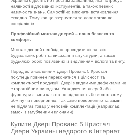
Украины є досить не простим завданням, яке потребує
наявності відповідних інструментів, а також певних
навичок та знань. Самостійно виконати встановлення
складно. Тому краще звернутися за допомогою до
спеціалістів.
Професійний монтаж дверей – ваша безпека та
комфорт.
Монтаж дверей необхідно проводити після всіх
будівельних робіт та висихання штукатурки, а також
будь-яких робіт, пов'язаних із виділенням вологи та пилу.
Перед встановленням Двері Прованс 5 Кристал
покупець повинен переконатися в цілісності та
комплектності продукції. Двері з видимими дефектами не
є гарантійним випадком. Ушкодження дверей або
фурнітури з вини клієнта не підлягають безкоштовному
обміну чи поверненню. Так само поверненню та заміні
не підлягає товар у неповній комплектації (наприклад,
замок із загубленими ключами).
Купити Двері Прованс 5 Кристал
Двери Украины недорого в Інтернет