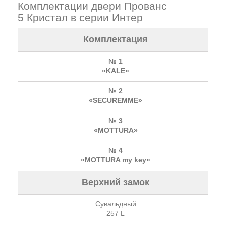
Комплектации двери Прованс
5 Кристал в серии Интер
Комплектация
№ 1
«KALE»
№ 2
«SECUREMME»
№ 3
«MOTTURA»
№ 4
«MOTTURA my key»
Верхний замок
Сувальдный
257 L