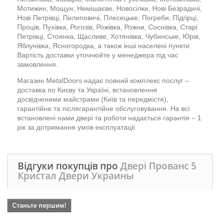
Мотижин, Мощун, Немішаєве, Новосілки, Нові Безрадичі,
Нові Петрівці, Пилиповичі, Плесецьке, Погреби, Підгірці,
Проців, Пухівка, Рогозів, Рожівка, Рожни, Соснівка, Старі
Петрівці, Стоянка, Щасливе, Хотянівка, Чубинське, Юрів,
Яблунівка, Ясногородка, а також інші населені пункти.
Вартість доставки уточнюйте у менеджера під час
замовлення.
Магазин MetalDoors надає повний комплекс послуг –
доставка по Києву та Україні, встановлення
досвідченими майстрами (Київ та передмістя),
гарантійне та післягарантійне обслуговування. На всі
встановлені нами двері та роботи надається гарантія – 1
рік за дотримання умов експлуатації.
Відгуки покупців про
Двері Прованс 5
Кристал Двери Украины
Станьте першим!