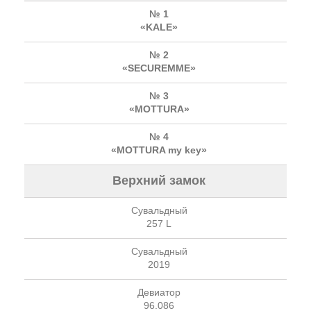
№ 1
«KALE»
№ 2
«SECUREMME»
№ 3
«MOTTURA»
№ 4
«MOTTURA my key»
Верхний замок
Сувальдный
257 L
Сувальдный
2019
Девиатор
96.086