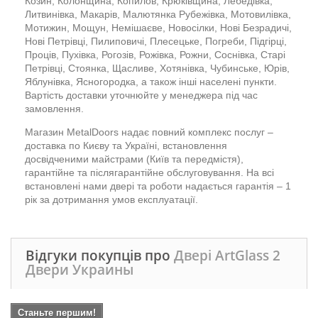
Козин, Колонщина, Копилов, Крюківщина, Лебедівка,
Литвинівка, Макарів, Малютянка Рубежівка, Мотовилівка,
Мотижин, Мощун, Немішаєве, Новосілки, Нові Безрадичі,
Нові Петрівці, Пилиповичі, Плесецьке, Погреби, Підгірці,
Проців, Пухівка, Рогозів, Рожівка, Рожни, Соснівка, Старі
Петрівці, Стоянка, Щасливе, Хотянівка, Чубинське, Юрів,
Яблунівка, Ясногородка, а також інші населені пункти.
Вартість доставки уточнюйте у менеджера під час
замовлення.
Магазин MetalDoors надає повний комплекс послуг –
доставка по Києву та Україні, встановлення
досвідченими майстрами (Київ та передмістя),
гарантійне та післягарантійне обслуговування. На всі
встановлені нами двері та роботи надається гарантія – 1
рік за дотримання умов експлуатації.
Відгуки покупців про
Двері ArtGlass 2
Двери Украины
Станьте першим!