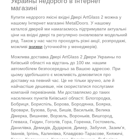
Украины недорого в Інтернет
магазині
Купити недорого якісні вхідні Двері ArtGlass 2 можна у
нашому Інтернет магазині MetalDoors. У нашому
каталозі дверей ми намагаємось підтримувати актуальні
ціни на вхідні двері та регулярно оновлювати модельний
ряд. Також у нас часто проходять різні акції, розпродажі,
можливі
знижки
(уточнюйте у менеджерів).
Можлива доставка Двері ArtGlass 2 Двери Украины по
Київській області на відстань до 100 км. нашим
автомобілем безпосередньо за Вашою адресою. При
цьому здебільшого є можливість домовитися про
доставку на певний час. Це не тільки зручно, але й
найчастіше дешевше, ніж скористатися послугами
компаній перевізників. Ми доставляємо до таких
населених пунктів Київської області: Білогородка,
Бобриця, Бориспіль, Борова, Бородянка, Боярка,
Бровари, Бузова, Буча, Бишів, Васильків, Велика
Дімерка, Вишневе, Ворзель, Вороньків, Вишгород,
Глеваха, Гнідин, Гоголів, Гора, Горенка, Гостомель,
Данилівка, Демидів, Дударков, Димер, Забуччя, Зазим'я,
Іванків, Ірпінь, Калинівка, Клавдієво-Тарасове, Княжичі,