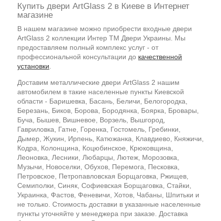
Купить двери ArtGlass 2 в Киеве в Интернет
магазине
В нашем магазине можно приобрести входные двери
ArtGlass 2 коллекции Интер ТМ Двери Украины. Мы
предоставляем полный комплекс услуг - от
профессиональной консультации до
качественной
установки
.
Доставим металлические двери ArtGlass 2 нашим
автомобилем в такие населенные пункты Киевской
области - Баришевка, Басань, Беличи, Белогородка,
Березань, Биков, Борова, Бородянка, Боярка, Бровары,
Буча, Бышев, Вишневое, Ворзель, Вышгород,
Гавриловка, Гатне, Горенка, Гостомель, Гребинки,
Дымер, Жукин, Ирпень, Катюжанка, Клавдиево, Княжичи,
Кодра, Колонщина, Коцюбинское, Крюковщина,
Леоновка, Лесники, Любарцы, Лютеж, Морозовка,
Музычи, Новоселки, Обухов, Перемога, Песковка,
Петровское, Петропавловская Борщаговка, Ржищев,
Семиполки, Синяк, Софиевская Борщаговка, Стайки,
Украинка, Фастов, Феневичи, Хотов, Чабаны, Шпитьки и
не только. Стоимость доставки в указанные населенные
пункты уточняйте у менеджера при заказе. Доставка