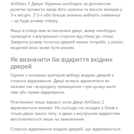
ArtGlass 2 Двери Украины необхідно за допомогою
рулетки провести замір його ширини та висоти мінімум у
3-х місцях. З 3-х або більше значень виберіть найменші
– це буде розмір отвору.
Якщо в отворі вже встановлені двері, вимір необхідно
проводити з внутрішньої сторони від стінки до стінки.
Заміряти розмір полотна дверей немає потреби, у різних
моделей воно може бути різним.
Як визначити бік відкриття вхідних
дверей
Одним з основних критеріїв вибору вхідних дверей є
сторона відкривання. Двері можуть відчинятися як
назовні так і всередину приміщення і при цьому мати
ліве або праве відкривання.
Розглянемо лише варіант, коли Двері ArtGlass 2
відчиняються назовні. На сьогодні на складах у Києві є
тільки двері такого типу, а двері з внутрішнім відкриттям
виготовляються лише на замовлення.
Сторона відкривання вхідних дверей, що відкриваються