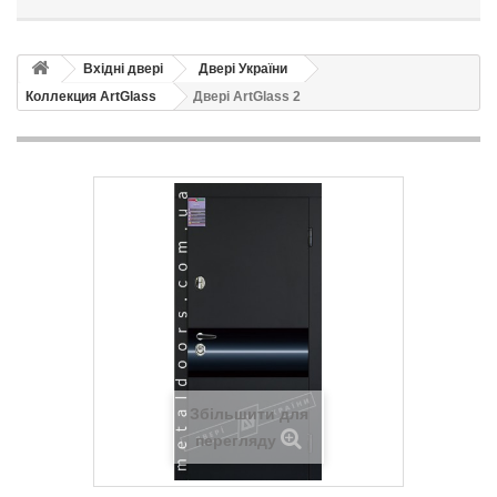
Вхідні двері
Двері України
Коллекция ArtGlass
Двері ArtGlass 2
Збільшити для
перегляду