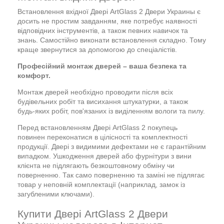
Встановлення вхідної Двері ArtGlass 2 Двери Украины є
досить не простим завданням, яке потребує наявності
відповідних інструментів, а також певних навичок та
знань. Самостійно виконати встановлення складно. Тому
краще звернутися за допомогою до спеціалістів.
Професійний монтаж дверей – ваша безпека та
комфорт.
Монтаж дверей необхідно проводити після всіх
будівельних робіт та висихання штукатурки, а також
будь-яких робіт, пов'язаних із виділенням вологи та пилу.
Перед встановленням Двері ArtGlass 2 покупець
повинен переконатися в цілісності та комплектності
продукції. Двері з видимими дефектами не є гарантійним
випадком. Ушкодження дверей або фурнітури з вини
клієнта не підлягають безкоштовному обміну чи
поверненню. Так само поверненню та заміні не підлягає
товар у неповній комплектації (наприклад, замок із
загубленими ключами).
Купити Двері ArtGlass 2 Двери