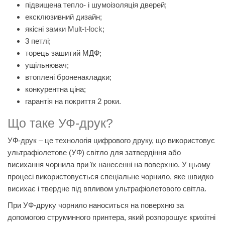
підвищена тепло- і шумоізоляція дверей;
ексклюзивний дизайн;
якісні
замки Mult-t-lock
;
3 петлі;
торець зашитий МДФ;
ущільнювач;
втоплені броненакладки;
конкурентна ціна;
гарантія на покриття 2 роки.
Що таке УФ-друк?
УФ-друк – це технологія цифрового друку, що використовує
ультрафіолетове (УФ) світло для затвердіння або
висихання чорнила при їх нанесенні на поверхню. У цьому
процесі використовується спеціальне чорнило, яке швидко
висихає і твердне під впливом ультрафіолетового світла.
При УФ-друку чорнило наноситься на поверхню за
допомогою струминного принтера, який розпорошує крихітні