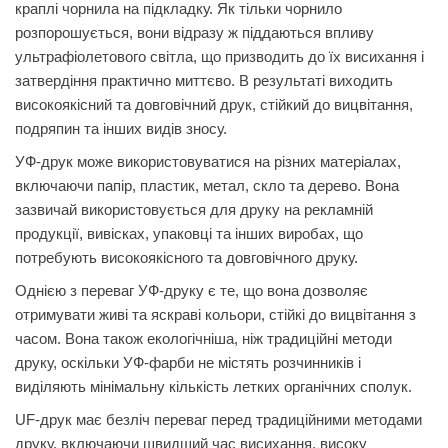
краплі чорнила на підкладку. Як тільки чорнило
розпорошується, вони відразу ж піддаються впливу
ультрафіолетового світла, що призводить до їх висихання і
затвердіння практично миттєво. В результаті виходить
високоякісний та довговічний друк, стійкий до вицвітання,
подряпин та інших видів зносу.
УФ-друк може використовуватися на різних матеріалах,
включаючи папір, пластик, метал, скло та дерево. Вона
зазвичай використовується для друку на рекламній
продукції, вивісках, упаковці та інших виробах, що
потребують високоякісного та довговічного друку.
Однією з переваг УФ-друку є те, що вона дозволяє
отримувати живі та яскраві кольори, стійкі до вицвітання з
часом. Вона також екологічніша, ніж традиційні методи
друку, оскільки УФ-фарби не містять розчинників і
виділяють мінімальну кількість летких органічних сполук.
UF-друк має безліч переваг перед традиційними методами
друку, включаючи швидший час висихання, високу