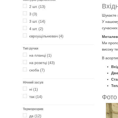
Вхідн
2 шт.
(13)
3
(3)
Шукаєте 
3 шт.
(14)
У нашому
сучасних
4 шт.
(2)
євроущільнювач
(4)
Металеві
Ми проп
Тип ручки
високу те
на планці
(1)
В асорти
на розетці
(43)
Вхі
скоба
(7)
Две
Ста
Нічний засув
Теп
ні
(1)
Фото
так
(14)
Терморозрив
да
(12)