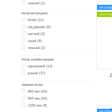
чорний
(1)
НА СКЛАД
Колір (всередині)
МОНТАЖ 
білий
(21)
під дерево
(6)
світлий
(3)
сірий
(8)
темний
(2)
Колір зовні/всередині
однаковий
(14)
різний
(37)
Ширина блока
860 мм
(43)
960 мм
(43)
1200 мм
(8)
НА СКЛАД