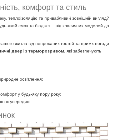
йність, комфорт та стиль
пеку, теплоізоляцію та привабливий зовнішній вигляд?
удь-який смак та бюджет – від класичних моделей до
 вашого житла від непроханих гостей та примх погоди.
личні двері з терморозривом
, які забезпечують
природне освітлення;
 комфорт у будь-яку пору року;
ишок усередині.
инок