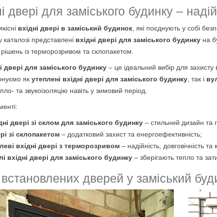
і двері для заміського будинку – наді
якісні
вхідні двері в заміський будинок
, які поєднують у собі без
 каталозі представлені
вхідні двері для заміського будинку
на б
 рішень із терморозривом та склопакетом.
 двері для заміського будинку
– це ідеальний вибір для захисту
онуємо як
утеплені вхідні двері для заміського будинку
, так і
ву
пло- та звукоізоляцію навіть у зимовий період.
менті:
дні двері зі склом для заміського будинку
– стильний дизайн та 
рі зі склопакетом
– додатковий захист та енергоефективність;
леві вхідні двері з терморозривом
– надійність, довговічність та
лі вхідні двері для заміського будинку
– зберігають тепло та зат
 встановлених дверей у заміський буд