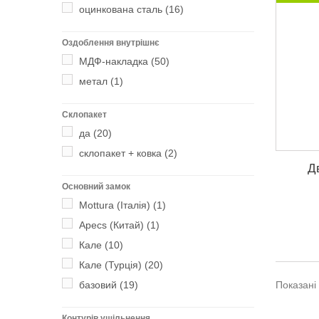
оцинкована сталь
(16)
Оздоблення внутрішнє
МДФ-накладка
(50)
метал
(1)
Склопакет
да
(20)
склопакет + ковка
(2)
Д
Основний замок
Mottura (Італія)
(1)
Аpecs (Китай)
(1)
Кале
(10)
Кале (Турція)
(20)
базовий
(19)
Показані 
Контурів ущільнення