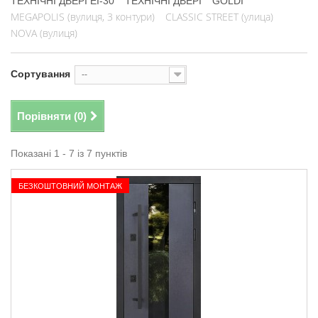
ТЕХНІЧНІ ДВЕРІ EI-30
ТЕХНІЧНІ ДВЕРІ
GOLDI
MEGAPOLIS (вулиця, 3 контури)
CLASSIC STREET (улица)
NOVA (вулиця)
Сортування
--
Порівняти (
0
)
Показані 1 - 7 із 7 пунктів
БЕЗКОШТОВНИЙ МОНТАЖ