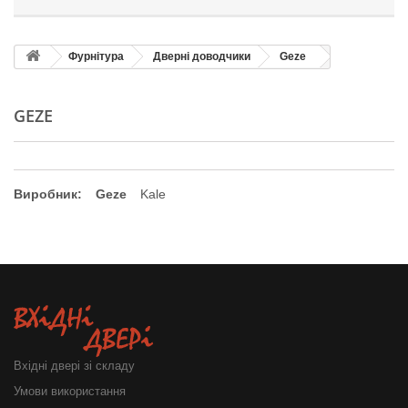
Фурнітура
Дверні доводчики
Geze
GEZE
Виробник:
Geze
Kale
Вхідні двері зі складу
Умови використання