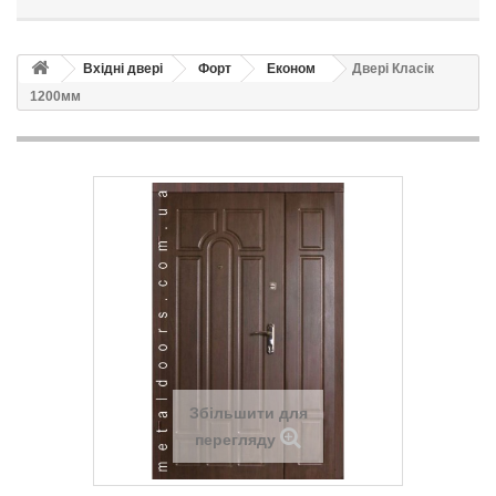
Вхідні двері
Форт
Економ
Двері Класік
1200мм
Збільшити для
перегляду