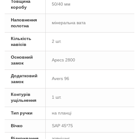
Товщина
50/40 мм
коробу
Наповнення
мінеральна вата
полотна
Кількість
2 шт.
навісів
Основний
Apecs 2800
замок
Додатковий
Avers 96
замок
Контурів
1 шт.
ущільнення
Тип ручки
на планці
Вічко
SAP 45*75
Відкривання
зовнішнє