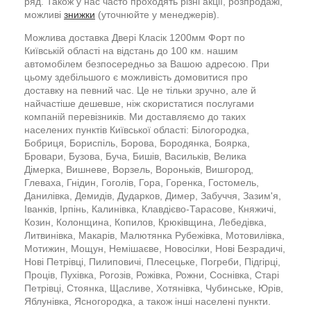
ряд. Також у нас часто проходять різні акції, розпродажі,
можливі
знижки
(уточнюйте у менеджерів).
Можлива доставка Двері Класік 1200мм Форт по
Київській області на відстань до 100 км. нашим
автомобілем безпосередньо за Вашою адресою. При
цьому здебільшого є можливість домовитися про
доставку на певний час. Це не тільки зручно, але й
найчастіше дешевше, ніж скористатися послугами
компаній перевізників. Ми доставляємо до таких
населених пунктів Київської області: Білогородка,
Бобриця, Бориспіль, Борова, Бородянка, Боярка,
Бровари, Бузова, Буча, Бишів, Васильків, Велика
Дімерка, Вишневе, Ворзель, Вороньків, Вишгород,
Глеваха, Гнідин, Гоголів, Гора, Горенка, Гостомель,
Данилівка, Демидів, Дударков, Димер, Забуччя, Зазим'я,
Іванків, Ірпінь, Калинівка, Клавдієво-Тарасове, Княжичі,
Козин, Колонщина, Копилов, Крюківщина, Лебедівка,
Литвинівка, Макарів, Малютянка Рубежівка, Мотовилівка,
Мотижин, Мощун, Немішаєве, Новосілки, Нові Безрадичі,
Нові Петрівці, Пилиповичі, Плесецьке, Погреби, Підгірці,
Проців, Пухівка, Рогозів, Рожівка, Рожни, Соснівка, Старі
Петрівці, Стоянка, Щасливе, Хотянівка, Чубинське, Юрів,
Яблунівка, Ясногородка, а також інші населені пункти.