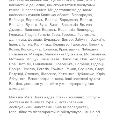
найчастіше дешевше, ніж скористатися послугами
компаній перевізників. Ми доставляємо до таких
населених пунктів Київської області: Білогородка,
Бобриця, Бориспіль, Борова, Бородянка, Боярка,
Бровари, Бузова, Буча, Бишів, Васильків, Велика
Дімерка, Вишневе, Ворзель, Вороньків, Вишгород,
Глеваха, Гнідин, Гоголів, Гора, Горенка, Гостомель,
Данилівка, Демидів, Дударков, Димер, Забуччя, Зазим'я,
Іванків, Ірпінь, Калинівка, Клавдієво-Тарасове, Княжичі,
Козин, Колонщина, Копилов, Крюківщина, Лебедівка,
Литвинівка, Макарів, Малютянка Рубежівка, Мотовилівка,
Мотижин, Мощун, Немішаєве, Новосілки, Нові Безрадичі,
Нові Петрівці, Пилиповичі, Плесецьке, Погреби, Підгірці,
Проців, Пухівка, Рогозів, Рожівка, Рожни, Соснівка, Старі
Петрівці, Стоянка, Щасливе, Хотянівка, Чубинське, Юрів,
Яблунівка, Ясногородка, а також інші населені пункти.
Вартість доставки уточнюйте у менеджера під час
замовлення.
Магазин MetalDoors надає повний комплекс послуг –
доставка по Києву та Україні, встановлення
досвідченими майстрами (Київ та передмістя),
гарантійне та післягарантійне обслуговування. На всі