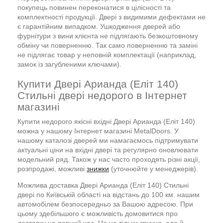
покупець повинен переконатися в цілісності та
комплектності продукції. Двері з видимими дефектами не
є гарантійним випадком. Ушкодження дверей або
фурнітури з вини клієнта не підлягають безкоштовному
обміну чи поверненню. Так само поверненню та заміні
не підлягає товар у неповній комплектації (наприклад,
замок із загубленими ключами).
Купити Двері Арианда (Еліт 140)
Стильні двері недорого в Інтернет
магазині
Купити недорого якісні вхідні Двері Арианда (Еліт 140)
можна у нашому Інтернет магазині MetalDoors. У
нашому каталозі дверей ми намагаємось підтримувати
актуальні ціни на вхідні двері та регулярно оновлювати
модельний ряд. Також у нас часто проходять різні акції,
розпродажі, можливі
знижки
(уточнюйте у менеджерів).
Можлива доставка Двері Арианда (Еліт 140) Стильні
двері по Київській області на відстань до 100 км. нашим
автомобілем безпосередньо за Вашою адресою. При
цьому здебільшого є можливість домовитися про
доставку на певний час. Це не тільки зручно, але й