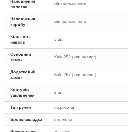
Наповнення
мінеральна вата
полотна
Наповнення
мінеральна вата
коробу
Кількість
3 шт.
навісів
Основний
Kale 252 (или аналог)
замок
Додатковий
Kale 257 (или аналог)
замок
Контурів
2 шт.
ущільнення
Тип ручки
на розетці
Бронєнакладка
втоплена
Відкривання
зовнішнє