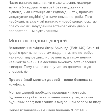
Часто виникає питання, чи може власник квартири
змінити бік відкриття дверей без узгодження з
відповідними інстанціями? Відповідь – так, причому
узгоджувати подібні дії з ними немає потреби. Така
необхідність зазвичай виникає у новобудовах, оскільки
практично всі забудовники встановлюють двері з
правостороннім відкриванням.
Монтаж вхідних дверей
Встановлення вхідної Двері Арианда (Еліт 140) Стильні
двері є досить не простим завданням, яке потребує
наявності відповідних інструментів, а також певних
навичок та знань. Самостійно виконати встановлення
складно. Тому краще звернутися за допомогою до
спеціалістів.
Професійний монтаж дверей – ваша безпека та
комфорт.
Монтаж дверей необхідно проводити після всіх
будівельних робіт та висихання штукатурки, а також
будь-яких робіт, пов'язаних із виділенням вологи та пилу.
Перед встановленням Двері Арианда (Еліт 140)