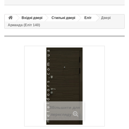
Вхідні двері
Стильні двері
Еліт
Двері
Арианда (Еліт 140)
Збільшити для
перегляду