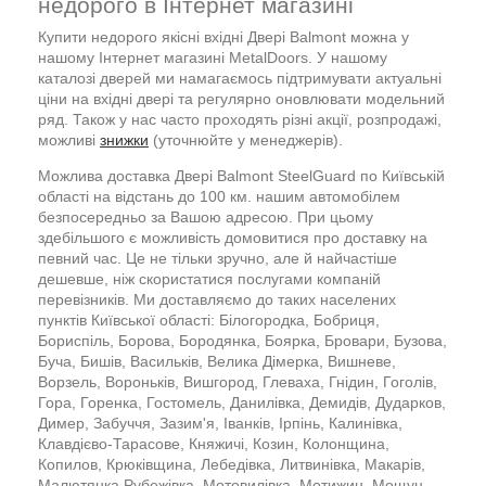
недорого в Інтернет магазині
Купити недорого якісні вхідні Двері Balmont можна у
нашому Інтернет магазині MetalDoors. У нашому
каталозі дверей ми намагаємось підтримувати актуальні
ціни на вхідні двері та регулярно оновлювати модельний
ряд. Також у нас часто проходять різні акції, розпродажі,
можливі
знижки
(уточнюйте у менеджерів).
Можлива доставка Двері Balmont SteelGuard по Київській
області на відстань до 100 км. нашим автомобілем
безпосередньо за Вашою адресою. При цьому
здебільшого є можливість домовитися про доставку на
певний час. Це не тільки зручно, але й найчастіше
дешевше, ніж скористатися послугами компаній
перевізників. Ми доставляємо до таких населених
пунктів Київської області: Білогородка, Бобриця,
Бориспіль, Борова, Бородянка, Боярка, Бровари, Бузова,
Буча, Бишів, Васильків, Велика Дімерка, Вишневе,
Ворзель, Вороньків, Вишгород, Глеваха, Гнідин, Гоголів,
Гора, Горенка, Гостомель, Данилівка, Демидів, Дударков,
Димер, Забуччя, Зазим'я, Іванків, Ірпінь, Калинівка,
Клавдієво-Тарасове, Княжичі, Козин, Колонщина,
Копилов, Крюківщина, Лебедівка, Литвинівка, Макарів,
Малютянка Рубежівка, Мотовилівка, Мотижин, Мощун,