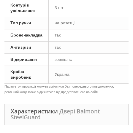
Контурів
3 шт.
ущільнення
Тип ручки
на розетці
Бронєнакладка
так
Антизрізи
так
Відкривання
зовнішнє
Країна
Україна
виробник
Параметри продукції можуть змінитися без попереднього повідомлення,
реальний колір може відрізнятися від представленого на сайті
Характеристики
Двері Balmont
SteelGuard