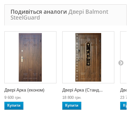
Подивіться аналоги
Двері Balmont
SteelGuard
Двері Арка (економ)
Двері Арка (Станд...
Двері
9 600 грн.
18 800 грн.
23 700
Купити
Купити
Куп