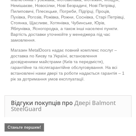
Немішаєве, Новосілки, Нові Безрадичі, Нові Петрівці,
Пилиповичі, Плесецьке, Погреби, Підгірці, Проців,
Пухівка, Рогозів, Рожівка, Рожни, Соснівка, Старі Петрівці,
Стоянка, Щасливе, Хотянівка, Чубинське, Юрів,
Яблунівка, Ясногородка, а також інші населені пункти.
Вартість доставки уточнюйте у менеджера під час
замовлення.
Магазин MetalDoors надає повний комплекс послуг –
доставка по Києву та Україні, встановлення
досвідченими майстрами (Київ та передмістя),
гарантійне та післягарантійне обслуговування. На всі
встановлені нами двері та роботи надається гарантія – 1
рік за дотримання умов експлуатації.
Відгуки покупців про
Двері Balmont
SteelGuard
Станьте першим!