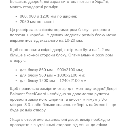
Більшість дверей, які зараз виготовляються в Україні,
мають стандартні розміри:
860, 960 и 1200 мм по ширині;
2050 мм по висоті.
Це розмір за зовнішнім периметром блоку – дверного
полотна + коробки. У деяких моделях розмір блоку може
відрізнятись від вказаного на 10-20 мм.
Щоб встановити вхідні двері, отвір має бути на 1-2 см
більше з кожної сторони блоку. Оптимальним розміром
отвору є:
для блоку 860 мм – 900х2100 мм;
для блоку 960 мм – 1000х2100 мм;
для блоку 1200 мм – 1240х2100 мм.
Щоб правильно заміряти отвір для монтажу вхідної Двері
Balmont SteelGuard необхідно за допомогою рулетки
провести замір його ширини та висоти мінімум у 3-х
місцях. З 3-х або більше значень виберіть найменші – це
буде розмір отвору.
Якщо в отворі вже встановлені двері, вимір необхідно
проводити з внутрішньої сторони від стінки до стінки.