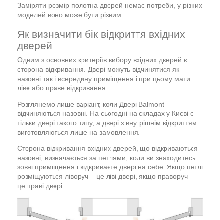
Заміряти розмір полотна дверей немає потреби, у різних
моделей воно може бути різним.
Як визначити бік відкриття вхідних
дверей
Одним з основних критеріїв вибору вхідних дверей є
сторона відкривання. Двері можуть відчинятися як
назовні так і всередину приміщення і при цьому мати
ліве або праве відкривання.
Розглянемо лише варіант, коли Двері Balmont
відчиняються назовні. На сьогодні на складах у Києві є
тільки двері такого типу, а двері з внутрішнім відкриттям
виготовляються лише на замовлення.
Сторона відкривання вхідних дверей, що відкриваються
назовні, визначається за петлями, коли ви знаходитесь
зовні приміщення і відкриваєте двері на себе. Якщо петлі
розміщуються ліворуч – це ліві двері, якщо праворуч –
це праві двері.