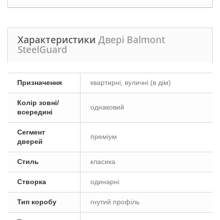
Характеристики
Двері Balmont
SteelGuard
Призначення
квартирні, вуличні (в дім)
Колір зовні/
однаковий
всередині
Сегмент
преміум
дверей
Стиль
класика
Створка
одинарні
Тип коробу
гнутий профіль