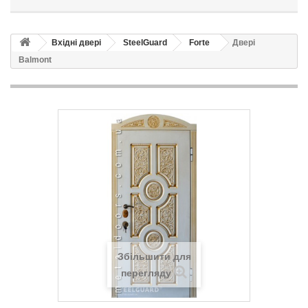
Вхідні двері
SteelGuard
Forte
Двері
Balmont
Збільшити для
перегляду