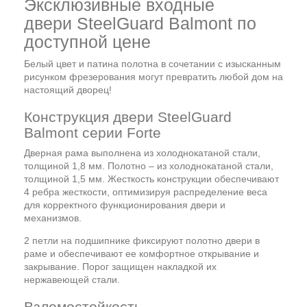
Эксклюзивные входные
двери SteelGuard Balmont по
доступной цене
Белый цвет и патина полотна в сочетании с изысканным
рисунком фрезерования могут превратить любой дом на
настоящий дворец!
Конструкция двери SteelGuard
Balmont серии Forte
Дверная рама выполнена из холоднокатаной стали,
толщиной 1,8 мм. Полотно – из холоднокатаной стали,
толщиной 1,5 мм. Жесткость конструкции обеспечивают
4 ребра жесткости, оптимизируя распределение веса
для корректного функционирования двери и
механизмов.
2 петли на подшипнике фиксируют полотно двери в
раме и обеспечивают ее комфортное открывание и
закрывание. Порог защищен накладкой их
нержавеющей стали.
Взломостойкость