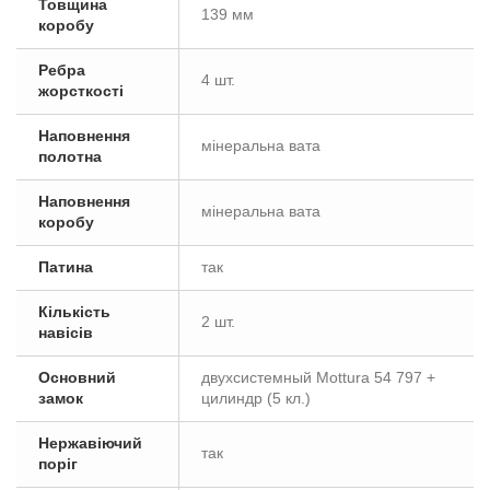
Товщина
139 мм
коробу
Ребра
4 шт.
жорсткості
Наповнення
мінеральна вата
полотна
Наповнення
мінеральна вата
коробу
Патина
так
Кількість
2 шт.
навісів
Основний
двухсистемный Mottura 54 797 +
замок
цилиндр (5 кл.)
Нержавіючий
так
поріг