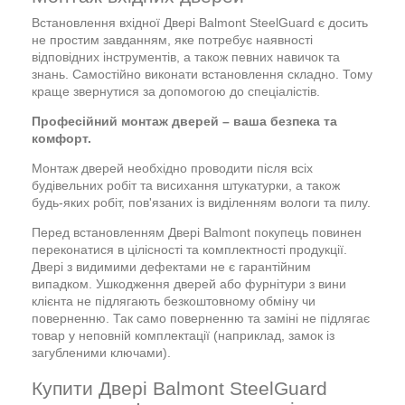
Встановлення вхідної Двері Balmont SteelGuard є досить
не простим завданням, яке потребує наявності
відповідних інструментів, а також певних навичок та
знань. Самостійно виконати встановлення складно. Тому
краще звернутися за допомогою до спеціалістів.
Професійний монтаж дверей – ваша безпека та
комфорт.
Монтаж дверей необхідно проводити після всіх
будівельних робіт та висихання штукатурки, а також
будь-яких робіт, пов'язаних із виділенням вологи та пилу.
Перед встановленням Двері Balmont покупець повинен
переконатися в цілісності та комплектності продукції.
Двері з видимими дефектами не є гарантійним
випадком. Ушкодження дверей або фурнітури з вини
клієнта не підлягають безкоштовному обміну чи
поверненню. Так само поверненню та заміні не підлягає
товар у неповній комплектації (наприклад, замок із
загубленими ключами).
Купити Двері Balmont SteelGuard