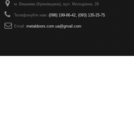
м. Вишневе (Крюківщина), вул. Молодіжна, 28
Телефонуйте нам:
(098) 199-86-42, (093) 135-25-75
Email:
metaldoors.com.ua@gmail.com