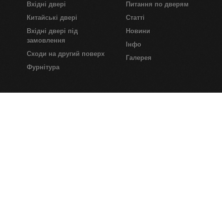
Вхідні двері
Питання по дверям
Китайські двері
Статті
Вхідні двері під
Новини
замовлення
Інфо
Сходи на другий поверх
Галерея
Фурнітура