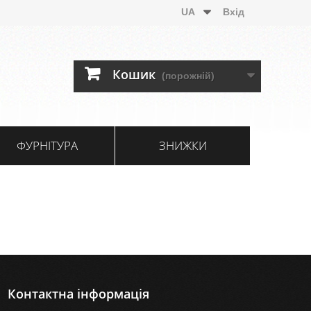
UA
Вхід
Кошик
(порожній)
ФУРНІТУРА
ЗНИЖКИ
Контактна інформація