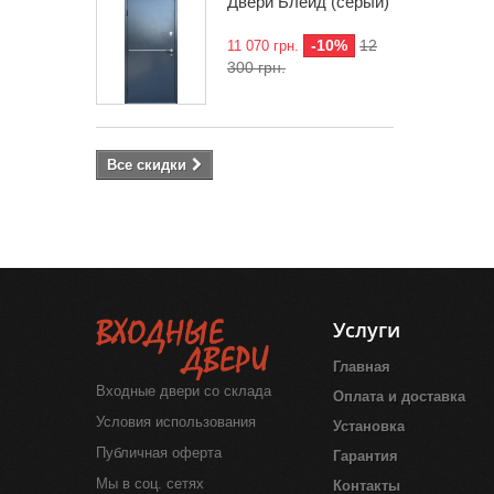
Двери Блейд (серый)
-10%
12
11 070 грн.
300 грн.
Все скидки
Услуги
Главная
Входные двери со склада
Оплата и доставка
Условия использования
Установка
Публичная оферта
Гарантия
Мы в соц. сетях
Контакты