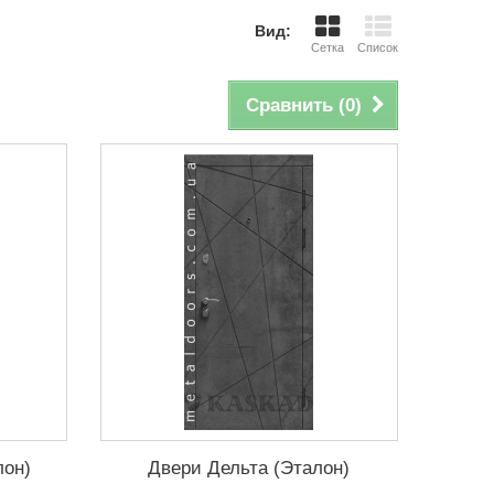
Вид:
Сетка
Список
Сравнить (
0
)
лон)
Двери Дельта (Эталон)