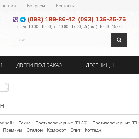
арантия
Вопросы
Контакты
(098) 199-86-42
(093) 135-25-75
,
пн-чт: 10:00 - 19:00, пт: 10:00 - 17:00, сб (тел.): 10:00 - 15:00
И
ДВЕРИ ПОД ЗАКАЗ
ЛЕСТНИЦЫ
н
ОН
верей:
Техно
Противопожарные (EI 30)
Противопожарные (EI 
Премиум
Эталон
Комфорт
Элит
Коттедж