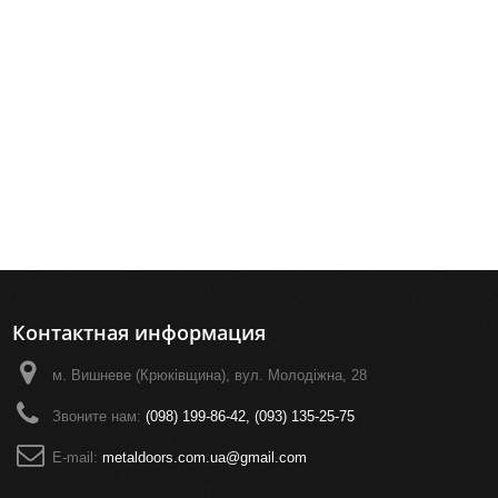
Контактная информация
м. Вишневе (Крюківщина), вул. Молодіжна, 28
Звоните нам:
(098) 199-86-42, (093) 135-25-75
E-mail:
metaldoors.com.ua@gmail.com