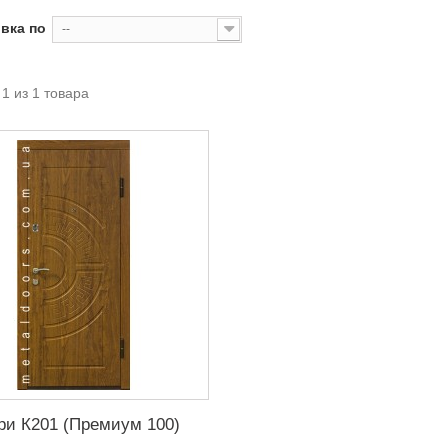
вка по
--
 1 из 1 товара
ри К201 (Премиум 100)