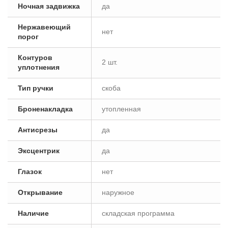
Ночная задвижка
да
Нержавеющий
нет
порог
Контуров
2 шт.
уплотнения
Тип ручки
скоба
Броненакладка
утопленная
Антисрезы
да
Эксцентрик
да
Глазок
нет
Открывание
наружное
Наличие
складская программа