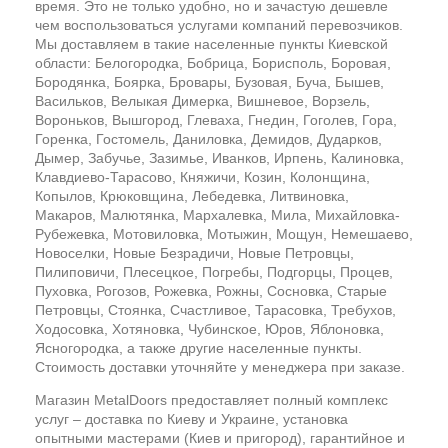
время. Это не только удобно, но и зачастую дешевле
чем воспользоваться услугами компаний перевозчиков.
Мы доставляем в такие населенные пункты Киевской
области: Белогородка, Бобрица, Борисполь, Боровая,
Бородянка, Боярка, Бровары, Бузовая, Буча, Бышев,
Васильков, Велыкая Димерка, Вишневое, Ворзель,
Вороньков, Вышгород, Глеваха, Гнедин, Гоголев, Гора,
Горенка, Гостомель, Даниловка, Демидов, Дударков,
Дымер, Забучье, Зазимье, Иванков, Ирпень, Калиновка,
Клавдиево-Тарасово, Княжичи, Козин, Колонщина,
Копылов, Крюковщина, Лебедевка, Литвиновка,
Макаров, Малютянка, Мархалевка, Мила, Михайловка-
Рубежевка, Мотовиловка, Мотыжин, Мощун, Немешаево,
Новоселки, Новые Безрадичи, Новые Петровцы,
Пилиповичи, Плесецкое, Погребы, Подгорцы, Процев,
Пуховка, Рогозов, Рожевка, Рожны, Сосновка, Старые
Петровцы, Стоянка, Счастливое, Тарасовка, Требухов,
Ходосовка, Хотяновка, Чубинское, Юров, Яблоновка,
Ясногородка, а также другие населенные пункты.
Стоимость доставки уточняйте у менеджера при заказе.
Магазин MetalDoors предоставляет полный комплекс
услуг – доставка по Киеву и Украине, установка
опытными мастерами (Киев и пригород), гарантийное и