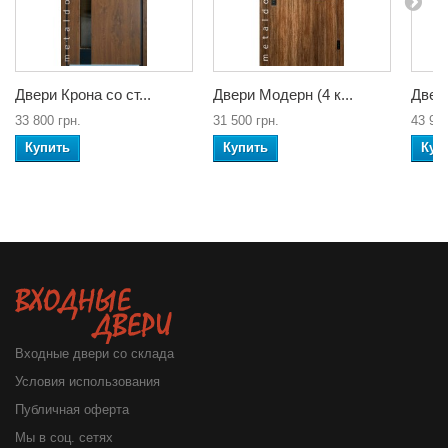
Двери Крона со ст...
Двери Модерн (4 к...
Двери
33 800 грн.
31 500 грн.
43 900
Купить
Купить
Куп
Входные двери со склада
Условия использования
Публичная оферта
Мы в соц. сетях