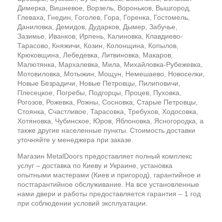
Димерка, Вишневое, Ворзель, Вороньков, Вышгород,
Глеваха, Гнедин, Гоголев, Гора, Горенка, Гостомель,
Даниловка, Демидов, Дударков, Дымер, Забучье,
Зазимье, Иванков, Ирпень, Калиновка, Клавдиево-
Тарасово, Княжичи, Козин, Колонщина, Копылов,
Крюковщина, Лебедевка, Литвиновка, Макаров,
Малютянка, Мархалевка, Мила, Михайловка-Рубежевка,
Мотовиловка, Мотыжин, Мощун, Немешаево, Новоселки,
Новые Безрадичи, Новые Петровцы, Пилиповичи,
Плесецкое, Погребы, Подгорцы, Процев, Пуховка,
Рогозов, Рожевка, Рожны, Сосновка, Старые Петровцы,
Стоянка, Счастливое, Тарасовка, Требухов, Ходосовка,
Хотяновка, Чубинское, Юров, Яблоновка, Ясногородка, а
также другие населенные пункты. Стоимость доставки
уточняйте у менеджера при заказе.
Магазин MetalDoors предоставляет полный комплекс
услуг – доставка по Киеву и Украине, установка
опытными мастерами (Киев и пригород), гарантийное и
постгарантийное обслуживание. На все установленные
нами двери и работы предоставляется гарантия – 1 год
при соблюдении условий эксплуатации.