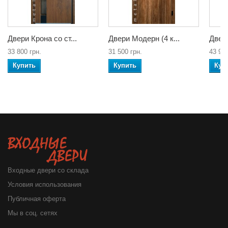
Двери Крона со ст...
Двери Модерн (4 к...
Двери
33 800 грн.
31 500 грн.
43 900
Купить
Купить
Куп
Входные двери со склада
Условия использования
Публичная оферта
Мы в соц. сетях