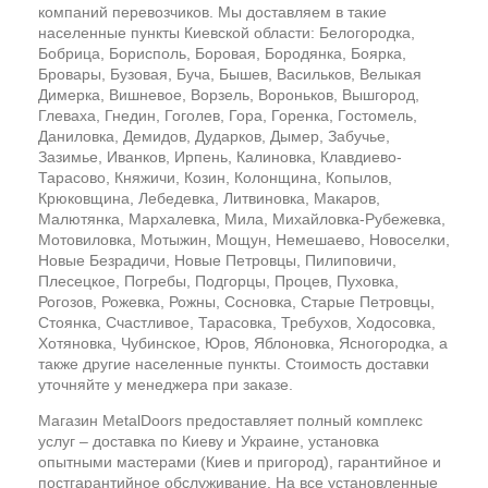
компаний перевозчиков. Мы доставляем в такие
населенные пункты Киевской области: Белогородка,
Бобрица, Борисполь, Боровая, Бородянка, Боярка,
Бровары, Бузовая, Буча, Бышев, Васильков, Велыкая
Димерка, Вишневое, Ворзель, Вороньков, Вышгород,
Глеваха, Гнедин, Гоголев, Гора, Горенка, Гостомель,
Даниловка, Демидов, Дударков, Дымер, Забучье,
Зазимье, Иванков, Ирпень, Калиновка, Клавдиево-
Тарасово, Княжичи, Козин, Колонщина, Копылов,
Крюковщина, Лебедевка, Литвиновка, Макаров,
Малютянка, Мархалевка, Мила, Михайловка-Рубежевка,
Мотовиловка, Мотыжин, Мощун, Немешаево, Новоселки,
Новые Безрадичи, Новые Петровцы, Пилиповичи,
Плесецкое, Погребы, Подгорцы, Процев, Пуховка,
Рогозов, Рожевка, Рожны, Сосновка, Старые Петровцы,
Стоянка, Счастливое, Тарасовка, Требухов, Ходосовка,
Хотяновка, Чубинское, Юров, Яблоновка, Ясногородка, а
также другие населенные пункты. Стоимость доставки
уточняйте у менеджера при заказе.
Магазин MetalDoors предоставляет полный комплекс
услуг – доставка по Киеву и Украине, установка
опытными мастерами (Киев и пригород), гарантийное и
постгарантийное обслуживание. На все установленные