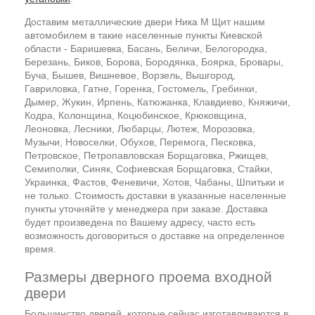
Доставим металлические двери Ника М Щит нашим
автомобилем в такие населенные пункты Киевской
области - Баришевка, Басань, Беличи, Белогородка,
Березань, Биков, Борова, Бородянка, Боярка, Бровары,
Буча, Бышев, Вишневое, Ворзель, Вышгород,
Гавриловка, Гатне, Горенка, Гостомель, Гребинки,
Дымер, Жукин, Ирпень, Катюжанка, Клавдиево, Княжичи,
Кодра, Колонщина, Коцюбинское, Крюковщина,
Леоновка, Лесники, Любарцы, Лютеж, Морозовка,
Музычи, Новоселки, Обухов, Перемога, Песковка,
Петровское, Петропавловская Борщаговка, Ржищев,
Семиполки, Синяк, Софиевская Борщаговка, Стайки,
Украинка, Фастов, Феневичи, Хотов, Чабаны, Шпитьки и
не только. Стоимость доставки в указанные населенные
пункты уточняйте у менеджера при заказе. Доставка
будет произведена по Вашему адресу, часто есть
возможность договориться о доставке на определенное
время.
Размеры дверного проема входной
двери
Большинство дверей, которые сейчас изготавливаются в