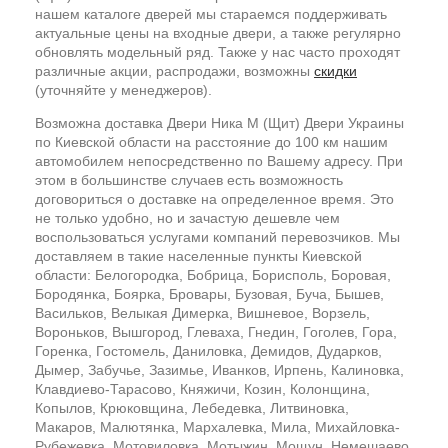
нашем каталоге дверей мы стараемся поддерживать
актуальные цены на входные двери, а также регулярно
обновлять модельный ряд. Также у нас часто проходят
различные акции, распродажи, возможны
скидки
(уточняйте у менеджеров).
Возможна доставка Двери Ника М (Щит) Двери Украины
по Киевской области на расстояние до 100 км нашим
автомобилем непосредственно по Вашему адресу. При
этом в большинстве случаев есть возможность
договориться о доставке на определенное время. Это
не только удобно, но и зачастую дешевле чем
воспользоваться услугами компаний перевозчиков. Мы
доставляем в такие населенные пункты Киевской
области: Белогородка, Бобрица, Борисполь, Боровая,
Бородянка, Боярка, Бровары, Бузовая, Буча, Бышев,
Васильков, Велыкая Димерка, Вишневое, Ворзель,
Вороньков, Вышгород, Глеваха, Гнедин, Гоголев, Гора,
Горенка, Гостомель, Даниловка, Демидов, Дударков,
Дымер, Забучье, Зазимье, Иванков, Ирпень, Калиновка,
Клавдиево-Тарасово, Княжичи, Козин, Колонщина,
Копылов, Крюковщина, Лебедевка, Литвиновка,
Макаров, Малютянка, Мархалевка, Мила, Михайловка-
Рубежевка, Мотовиловка, Мотыжин, Мощун, Немешаево,