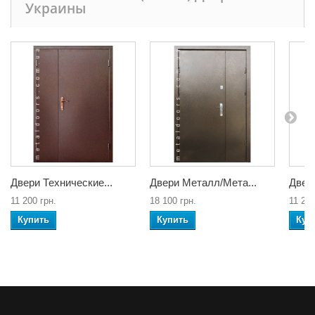
Украины
Двери Технические...
Двери Металл/Мета...
Двери
11 200 грн.
18 100 грн.
11 200
Купить
Купить
Куп