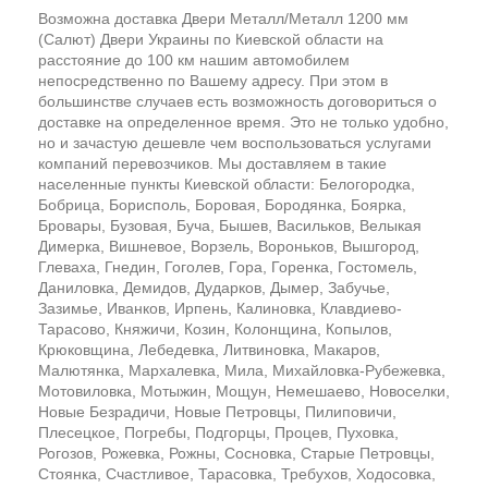
Возможна доставка Двери Металл/Металл 1200 мм
(Салют) Двери Украины по Киевской области на
расстояние до 100 км нашим автомобилем
непосредственно по Вашему адресу. При этом в
большинстве случаев есть возможность договориться о
доставке на определенное время. Это не только удобно,
но и зачастую дешевле чем воспользоваться услугами
компаний перевозчиков. Мы доставляем в такие
населенные пункты Киевской области: Белогородка,
Бобрица, Борисполь, Боровая, Бородянка, Боярка,
Бровары, Бузовая, Буча, Бышев, Васильков, Велыкая
Димерка, Вишневое, Ворзель, Вороньков, Вышгород,
Глеваха, Гнедин, Гоголев, Гора, Горенка, Гостомель,
Даниловка, Демидов, Дударков, Дымер, Забучье,
Зазимье, Иванков, Ирпень, Калиновка, Клавдиево-
Тарасово, Княжичи, Козин, Колонщина, Копылов,
Крюковщина, Лебедевка, Литвиновка, Макаров,
Малютянка, Мархалевка, Мила, Михайловка-Рубежевка,
Мотовиловка, Мотыжин, Мощун, Немешаево, Новоселки,
Новые Безрадичи, Новые Петровцы, Пилиповичи,
Плесецкое, Погребы, Подгорцы, Процев, Пуховка,
Рогозов, Рожевка, Рожны, Сосновка, Старые Петровцы,
Стоянка, Счастливое, Тарасовка, Требухов, Ходосовка,