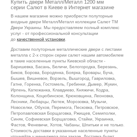
Купить двери Металл/Металл 1200 мм
серии Салют в Киеве в Интернет магазине
В нашем магазине можно приобрести полуторные
входные двери Металл/Металл коллекции Салют ТМ
Двери Украины. Мы предоставляем полный комплекс
услуг - от профессиональной консультации
до
качественной установки
.
Доставим полуторные металлические двери с листами
металла с 2-х сторон серии салют нашим автомобилем
в такие населенные пункты Киевской области -
Баришевка, Басань, Беличи, Белогородка, Березань,
Биков, Борова, Бородянка, Боярка, Бровары, Буча,
Бышев, Вишневое, Ворзель, Вышгород, Гавриловка,
Гатне, Горенка, Гостомель, Гребинки, Дымер, Жукин,
Ирпень, Катюжанка, Клавдиево, Княжичи, Кодра,
Колонщина, Коцюбинское, Крюковщина, Леоновка,
Лесники, Любарцы, Лютеж, Морозовка, Музычи,
Новоселки, Обухов, Перемога, Песковка, Петровское,
Петропавловская Борщаговка, Ржищев, Семиполки,
Синяк, Софиевская Борщаговка, Стайки, Украинка,
Фастов, Феневичи, Хотов, Чабаны, Шпитьки и не только.
Стоимость доставки в указанные населенные пункты
уточняйте у менеджера при заказе. Доставка будет